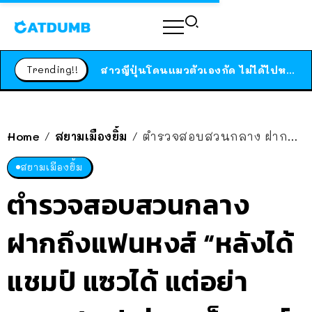
ร้านอาหารในนิวยอร์กประกาศปิดตัวลง หลังอยู่มานานกว่า 45 ปี ติดป้ายขอบคุณลูกค้าทุกคน แถมสูตรทำไวท์ซอสให้แบบจัดเต็ม
สาวญี่ปุ่นโดนแมวตัวเองกัด ไม่ได้ไปหาหมอตั้งแต่เนิ่นๆ สุดท้ายขาบวม กลายเป็นโรคเนื้อเน่า เตือนทาสแมวทั้งหลายให้ระวัง
Trending!!
ได้เวลาเด็กหนวดรวมตัว RF Online Next เปิดให้เล่นแล้ว เกม Sci-Fi MMORPG ระดับตำนาน เล่นได้ทั้งมือถือและ PC
ร้านอาหารในนิวยอร์กประกาศปิดตัวลง หลังอยู่มานานกว่า 45 ปี ติดป้ายขอบคุณลูกค้าทุกคน แถมสูตรทำไวท์ซอสให้แบบจัดเต็ม
สาวญี่ปุ่นโดนแมวตัวเองกัด ไม่ได้ไปหาหมอตั้งแต่เนิ่นๆ สุดท้ายขาบวม กลายเป็นโรคเนื้อเน่า เตือนทาสแมวทั้งหลายให้ระวัง
Home
สยามเมืองยิ้ม
ตำรวจสอบสวนกลาง ฝากถึงแฟนหงส์ “หลังได้แชมป์ แซวได้ แต่อย่าแรง” / แปะข่าว ‘เด็กหงส์โม้ดับ’
/
/
สยามเมืองยิ้ม
ตำรวจสอบสวนกลาง
ฝากถึงแฟนหงส์ “หลังได้
แชมป์ แซวได้ แต่อย่า