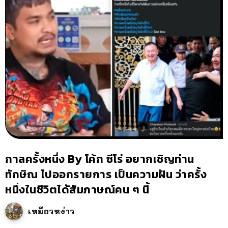
กาลครั้งหนึ่ง By โค้ก ซีโร่ อยากเชิญท่าน
ทักษิณ ไปออกรายการ เป็นความฝัน ว่าครั้ง
หนึ่งในชีวิตได้สัมภาษณ์คน ๆ นี้
เหมียวหง่าว