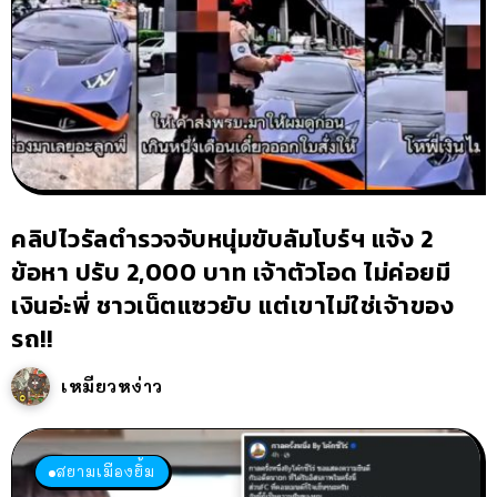
คลิปไวรัลตำรวจจับหนุ่มขับลัมโบร์ฯ แจ้ง 2
ข้อหา ปรับ 2,000 บาท เจ้าตัวโอด ไม่ค่อยมี
เงินอ่ะพี่ ชาวเน็ตแซวยับ แต่เขาไม่ใช่เจ้าของ
รถ!!
เหมียวหง่าว
สยามเมืองยิ้ม