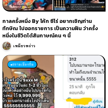
กาลครั้งหนึ่ง By โค้ก ซีโร่ อยากเชิญท่าน
ทักษิณ ไปออกรายการ เป็นความฝัน ว่าครั้ง
หนึ่งในชีวิตได้สัมภาษณ์คน ๆ นี้
เหมียวหง่าว
สยามเมืองยิ้ม