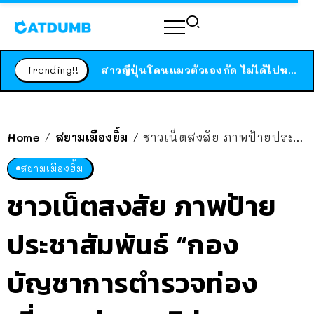
ร้านอาหารในนิวยอร์กประกาศปิดตัวลง หลังอยู่มานานกว่า 45 ปี ติดป้ายขอบคุณลูกค้าทุกคน แถมสูตรทำไวท์ซอสให้แบบจัดเต็ม
สาวญี่ปุ่นโดนแมวตัวเองกัด ไม่ได้ไปหาหมอตั้งแต่เนิ่นๆ สุดท้ายขาบวม กลายเป็นโรคเนื้อเน่า เตือนทาสแมวทั้งหลายให้ระวัง
Trending!!
ได้เวลาเด็กหนวดรวมตัว RF Online Next เปิดให้เล่นแล้ว เกม Sci-Fi MMORPG ระดับตำนาน เล่นได้ทั้งมือถือและ PC
ร้านอาหารในนิวยอร์กประกาศปิดตัวลง หลังอยู่มานานกว่า 45 ปี ติดป้ายขอบคุณลูกค้าทุกคน แถมสูตรทำไวท์ซอสให้แบบจัดเต็ม
สาวญี่ปุ่นโดนแมวตัวเองกัด ไม่ได้ไปหาหมอตั้งแต่เนิ่นๆ สุดท้ายขาบวม กลายเป็นโรคเนื้อเน่า เตือนทาสแมวทั้งหลายให้ระวัง
Home
สยามเมืองยิ้ม
ชาวเน็ตสงสัย ภาพป้ายประชาสัมพันธ์ “กองบัญชาการตํารวจท่องเที่ยว” ต่างชาติอ่านออกไหม ไทยล้วนๆ ขนาดนี้
/
/
สยามเมืองยิ้ม
ชาวเน็ตสงสัย ภาพป้าย
ประชาสัมพันธ์ “กอง
บัญชาการตํารวจท่อง