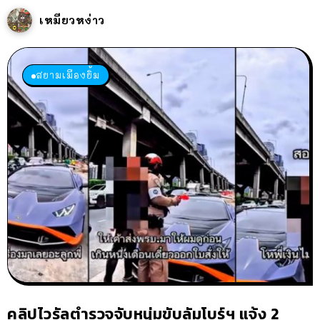
เหมียวหง่าว
สยามเมืองยิ้ม
คลิปไวรัลตำรวจจับหนุ่มขับลัมโบร์ฯ แจ้ง 2