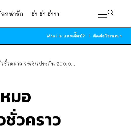
์โลกน่ารัก
ฮ่า ฮ่า ฮ่าาา
Whai is แคทดั๊มบ์?
ติดต่อโฆษณา
วคราว วงเงินประกัน 200,000 บาท
นหมอ
วชั่วคราว