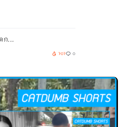
ดก...
707
0