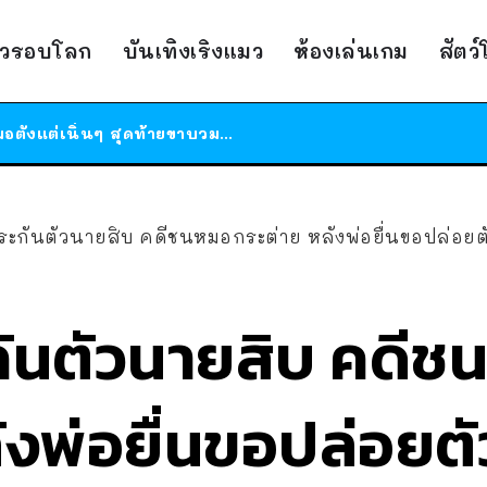
ร้านอาหารในนิวยอร์กประกาศปิดตัวลง หลังอยู่มานานกว่า 45 ปี ติดป้ายขอบคุณลูกค้าทุกคน แถมสูตรทำไวท์ซอสให้แบบจัดเต็ม
าวรอบโลก
บันเทิงเริงแมว
ห้องเล่นเกม
สัตว
สาวญี่ปุ่นโดนแมวตัวเองกัด ไม่ได้ไปหาหมอตั้งแต่เนิ่นๆ สุดท้ายขาบวม กลายเป็นโรคเนื้อเน่า เตือนทาสแมวทั้งหลายให้ระวัง
ได้เวลาเด็กหนวดรวมตัว RF Online Next เปิดให้เล่นแล้ว เกม Sci-Fi MMORPG ระดับตำนาน เล่นได้ทั้งมือถือและ PC
ร้านอาหารในนิวยอร์กประกาศปิดตัวลง หลังอยู่มานานกว่า 45 ปี ติดป้ายขอบคุณลูกค้าทุกคน แถมสูตรทำไวท์ซอสให้แบบจัดเต็ม
สาวญี่ปุ่นโดนแมวตัวเองกัด ไม่ได้ไปหาหมอตั้งแต่เนิ่นๆ สุดท้ายขาบวม กลายเป็นโรคเนื้อเน่า เตือนทาสแมวทั้งหลายให้ระวัง
ะกันตัวนายสิบ คดีชนหมอกระต่าย หลังพ่อยื่นขอปล่อยตัวชั่
กันตัวนายสิบ คดีช
ังพ่อยื่นขอปล่อยตั