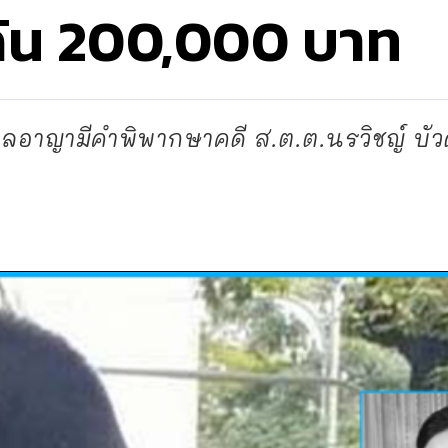
กัน 200,000 บาท
าลอาญามีคำพิพากษาคดี ส.ต.ต.นรวิชญ์ บัว