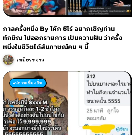
กาลครั้งหนึ่ง By โค้ก ซีโร่ อยากเชิญท่าน
ทักษิณ ไปออกรายการ เป็นความฝัน ว่าครั้ง
หนึ่งในชีวิตได้สัมภาษณ์คน ๆ นี้
เหมียวหง่าว
สยามเมืองยิ้ม