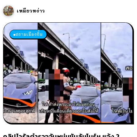
เหมียวหง่าว
สยามเมืองยิ้ม
คลิปไวรัลตำรวจจับหนุ่มขับลัมโบร์ฯ แจ้ง 2