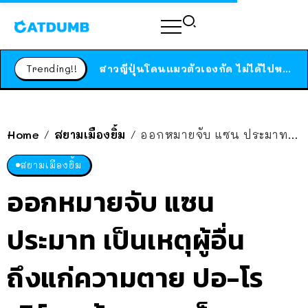
ร้านอาหารในนิวยอร์กประกาศปิดตัวลง หลังอยู่มานานกว่า 45 ปี ติดป้ายขอบคุณลูกค้าทุกคน แถมสูตรทำไวท์ซอสให้แบบจัดเต็ม
สาวญี่ปุ่นโดนแมวตัวเองกัด ไม่ได้ไปหาหมอตั้งแต่เนิ่นๆ สุดท้ายขาบวม กลายเป็นโรคเนื้อเน่า เตือนทาสแมวทั้งหลายให้ระวัง
Trending!!
ได้เวลาเด็กหนวดรวมตัว RF Online Next เปิดให้เล่นแล้ว เกม Sci-Fi MMORPG ระดับตำนาน เล่นได้ทั้งมือถือและ PC
ร้านอาหารในนิวยอร์กประกาศปิดตัวลง หลังอยู่มานานกว่า 45 ปี ติดป้ายขอบคุณลูกค้าทุกคน แถมสูตรทำไวท์ซอสให้แบบจัดเต็ม
สาวญี่ปุ่นโดนแมวตัวเองกัด ไม่ได้ไปหาหมอตั้งแต่เนิ่นๆ สุดท้ายขาบวม กลายเป็นโรคเนื้อเน่า เตือนทาสแมวทั้งหลายให้ระวัง
Home
สยามเมืองยิ้ม
ออกหมายจับ แซน ประมาท เป็นเหตุผู้อื่นถึงแก่ความตาย ปอ-โรเบิร์ต แจ้งความเท็จ-ทำลายหลักฐาน
/
/
สยามเมืองยิ้ม
ออกหมายจับ แซน
ประมาท เป็นเหตุผู้อื่น
ถึงแก่ความตาย ปอ-โร