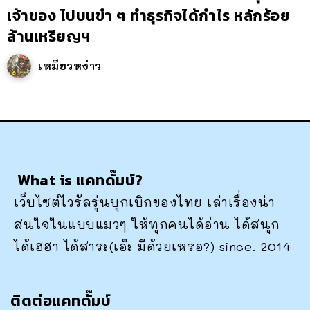
เจ้าของ ไปบนขำ ๆ ทำธุรกิจได้กำไร หลักร้อย
ล้านเหรียญฯ
เหมียวหง่าว
What is แคทดั๊มบ์?
เว็บไซต์ไวรัลรุ่นบุกเบิกของไทย เล่าเรื่องน่า
สนใจในแบบแมวๆ ให้ทุกคนได้อ่าน ได้สนุก
ได้เฮฮา ได้สาระ(เอ๊ะ มีด้วยเหรอ?) since. 2014
ติดต่อแคทดั๊มบ์