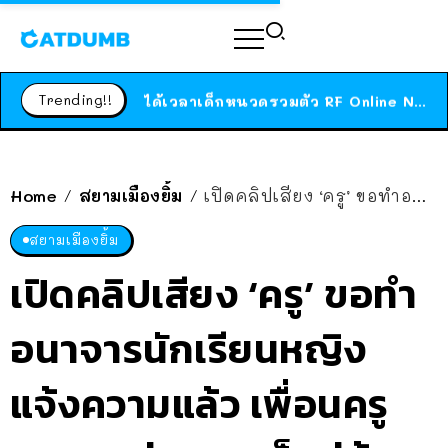
ร้านอาหารในนิวยอร์กประกาศปิดตัวลง หลังอยู่มานานกว่า 45 ปี ติดป้ายขอบคุณลูกค้าทุกคน แถมสูตรทำไวท์ซอสให้แบบจัดเต็ม
สาวญี่ปุ่นโดนแมวตัวเองกัด ไม่ได้ไปหาหมอตั้งแต่เนิ่นๆ สุดท้ายขาบวม กลายเป็นโรคเนื้อเน่า เตือนทาสแมวทั้งหลายให้ระวัง
Trending!!
ได้เวลาเด็กหนวดรวมตัว RF Online Next เปิดให้เล่นแล้ว เกม Sci-Fi MMORPG ระดับตำนาน เล่นได้ทั้งมือถือและ PC
ร้านอาหารในนิวยอร์กประกาศปิดตัวลง หลังอยู่มานานกว่า 45 ปี ติดป้ายขอบคุณลูกค้าทุกคน แถมสูตรทำไวท์ซอสให้แบบจัดเต็ม
สาวญี่ปุ่นโดนแมวตัวเองกัด ไม่ได้ไปหาหมอตั้งแต่เนิ่นๆ สุดท้ายขาบวม กลายเป็นโรคเนื้อเน่า เตือนทาสแมวทั้งหลายให้ระวัง
Home
สยามเมืองยิ้ม
เปิดคลิปเสียง ‘ครู’ ขอทำอนาจารนักเรียนหญิง แจ้งความแล้ว เพื่อนครูบอก ‘อย่างมากก็แค่ย้าย’
/
/
สยามเมืองยิ้ม
เปิดคลิปเสียง ‘ครู’ ขอทำ
อนาจารนักเรียนหญิง
แจ้งความแล้ว เพื่อนครู