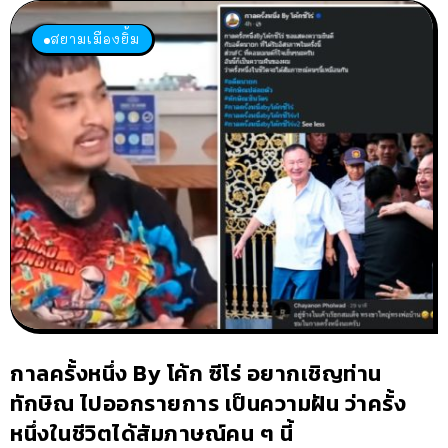
สยามเมืองยิ้ม
กาลครั้งหนึ่ง By โค้ก ซีโร่ อยากเชิญท่าน
ทักษิณ ไปออกรายการ เป็นความฝัน ว่าครั้ง
หนึ่งในชีวิตได้สัมภาษณ์คน ๆ นี้