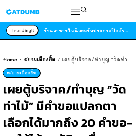
สาวญี่ปุ่นโดนแมวตัวเองกัด ไม่ได้ไปหาหมอตั้งแต่เนิ่นๆ สุดท้ายขาบวม กลายเป็นโรคเนื้อเน่า เตือนทาสแมวทั้งหลายให้ระวัง
ได้เวลาเด็กหนวดรวมตัว RF Online Next เปิดให้เล่นแล้ว เกม Sci-Fi MMORPG ระดับตำนาน เล่นได้ทั้งมือถือและ PC
Trending!!
ร้านอาหารในนิวยอร์กประกาศปิดตัวลง หลังอยู่มานานกว่า 45 ปี ติดป้ายขอบคุณลูกค้าทุกคน แถมสูตรทำไวท์ซอสให้แบบจัดเต็ม
สาวญี่ปุ่นโดนแมวตัวเองกัด ไม่ได้ไปหาหมอตั้งแต่เนิ่นๆ สุดท้ายขาบวม กลายเป็นโรคเนื้อเน่า เตือนทาสแมวทั้งหลายให้ระวัง
Home
สยามเมืองยิ้ม
เผยตู้บริจาค/ทำบุญ “วัดท่าไม้” มีคำขอแปลกตา เลือกได้มากถึง 20 คำขอ-ขอให้ได้สมบัติคนอื่น!?
/
/
สยามเมืองยิ้ม
เผยตู้บริจาค/ทำบุญ “วัด
ท่าไม้” มีคำขอแปลกตา
เลือกได้มากถึง 20 คำขอ-