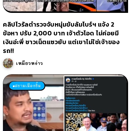
คลิปไวรัลตำรวจจับหนุ่มขับลัมโบร์ฯ แจ้ง 2
ข้อหา ปรับ 2,000 บาท เจ้าตัวโอด ไม่ค่อยมี
เงินอ่ะพี่ ชาวเน็ตแซวยับ แต่เขาไม่ใช่เจ้าของ
รถ!!
เหมียวหง่าว
สยามเมืองยิ้ม