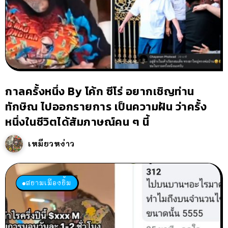
กาลครั้งหนึ่ง By โค้ก ซีโร่ อยากเชิญท่าน
ทักษิณ ไปออกรายการ เป็นความฝัน ว่าครั้ง
หนึ่งในชีวิตได้สัมภาษณ์คน ๆ นี้
เหมียวหง่าว
สยามเมืองยิ้ม