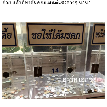
ด้วย แล้วก็พากันคอมเมนต์แซวต่างๆ นานา