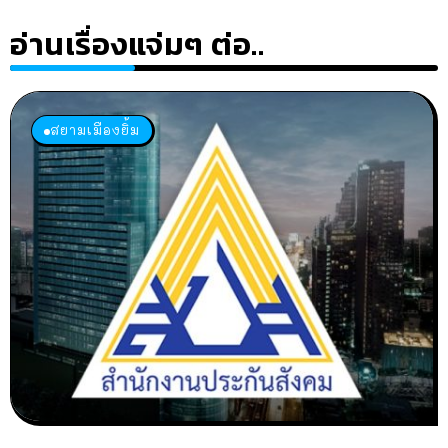
อ่านเรื่องแจ่มๆ ต่อ..
สยามเมืองยิ้ม