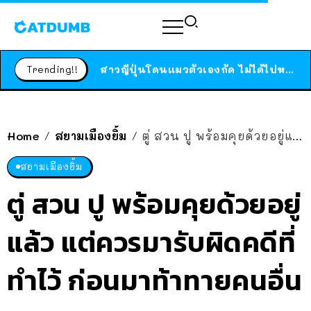
ร้านอาหารในนิวยอร์กประกาศปิดตัวลง หลังอยู่มานานกว่า 45 ปี ติดป้ายขอบคุณลูกค้าทุกคน แถมสูตรทำไวท์ซอสให้แบบจัดเต็ม
สาวญี่ปุ่นโดนแมวตัวเองกัด ไม่ได้ไปหาหมอตั้งแต่เนิ่นๆ สุดท้ายขาบวม กลายเป็นโรคเนื้อเน่า เตือนทาสแมวทั้งหลายให้ระวัง
Trending!!
ได้เวลาเด็กหนวดรวมตัว RF Online Next เปิดให้เล่นแล้ว เกม Sci-Fi MMORPG ระดับตำนาน เล่นได้ทั้งมือถือและ PC
ร้านอาหารในนิวยอร์กประกาศปิดตัวลง หลังอยู่มานานกว่า 45 ปี ติดป้ายขอบคุณลูกค้าทุกคน แถมสูตรทำไวท์ซอสให้แบบจัดเต็ม
สาวญี่ปุ่นโดนแมวตัวเองกัด ไม่ได้ไปหาหมอตั้งแต่เนิ่นๆ สุดท้ายขาบวม กลายเป็นโรคเนื้อเน่า เตือนทาสแมวทั้งหลายให้ระวัง
Home
สยามเมืองยิ้ม
ตู่ สวน ปู พร้อมคุยด้วยอยู่แล้ว แต่ควรมารับผิดคดีที่ทำไว้ ก่อนมาท้าทายคนอื่น
/
/
สยามเมืองยิ้ม
ตู่ สวน ปู พร้อมคุยด้วยอยู่
แล้ว แต่ควรมารับผิดคดีที่
ทำไว้ ก่อนมาท้าทายคนอื่น