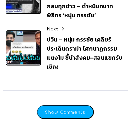
กลบทุกข่าว – ตำหนิบทบาท
พิธีกร ‘หนุ่ม กรรชัย’
Next
ปวิน – หนุ่ม กรรชัย เคลียร์
ประเด็นดราม่า โศกนาฏกรรม
แตงโม ชี้นำสังคม-สอนแขกรับ
เชิญ
Show Comments