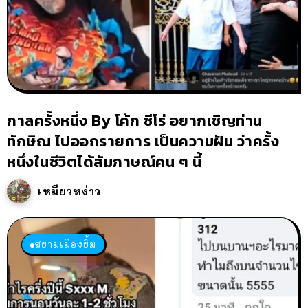
กาลครั้งหนึ่ง By โค้ก ซีโร่ อยากเชิญท่าน
ทักษิณ ไปออกรายการ เป็นความฝัน ว่าครั้ง
หนึ่งในชีวิตได้สัมภาษณ์คน ๆ นี้
เหมียวหง่าว
สยามเมืองยิ้ม