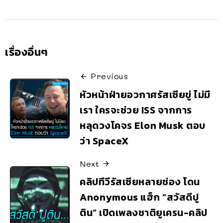
เรื่องอื่นๆ
Previous
หัวหน้าฝ่ายอวกาศรัสเซียขู่ ไม่มี
เรา ใครจะช่วย ISS จากการ
หลุดวงโคจร Elon Musk ตอบ
ว่า SpaceX
Next
คลิปทีวีรัสเซียหลายช่อง โดน
Anonymous แฮ็ก “สวัสดีปู
ติน” เปิดเพลงชาติยูเครน-คลิป