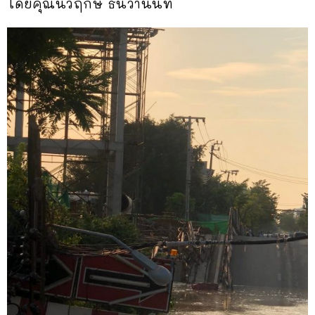
โดยคุณนวฤกษ์ ธันวานนท์