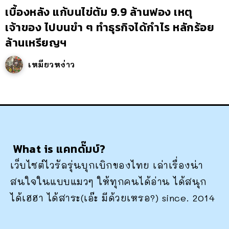
เบื้องหลัง แก้บนไข่ต้ม 9.9 ล้านฟอง เหตุ
เจ้าของ ไปบนขำ ๆ ทำธุรกิจได้กำไร หลักร้อย
ล้านเหรียญฯ
เหมียวหง่าว
What is แคทดั๊มบ์?
เว็บไซต์ไวรัลรุ่นบุกเบิกของไทย เล่าเรื่องน่า
สนใจในแบบแมวๆ ให้ทุกคนได้อ่าน ได้สนุก
ได้เฮฮา ได้สาระ(เอ๊ะ มีด้วยเหรอ?) since. 2014