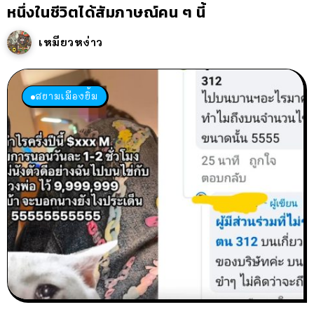
หนึ่งในชีวิตได้สัมภาษณ์คน ๆ นี้
เหมียวหง่าว
สยามเมืองยิ้ม