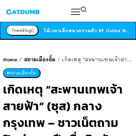
ร้านอาหารในนิวยอร์กประกาศปิดตัวลง หลังอยู่มานานกว่า 45 ปี ติดป้ายขอบคุณลูกค้าทุกคน แถมสูตรทำไวท์ซอสให้แบบจัดเต็ม
สาวญี่ปุ่นโดนแมวตัวเองกัด ไม่ได้ไปหาหมอตั้งแต่เนิ่นๆ สุดท้ายขาบวม กลายเป็นโรคเนื้อเน่า เตือนทาสแมวทั้งหลายให้ระวัง
Trending!!
ได้เวลาเด็กหนวดรวมตัว RF Online Next เปิดให้เล่นแล้ว เกม Sci-Fi MMORPG ระดับตำนาน เล่นได้ทั้งมือถือและ PC
ร้านอาหารในนิวยอร์กประกาศปิดตัวลง หลังอยู่มานานกว่า 45 ปี ติดป้ายขอบคุณลูกค้าทุกคน แถมสูตรทำไวท์ซอสให้แบบจัดเต็ม
สาวญี่ปุ่นโดนแมวตัวเองกัด ไม่ได้ไปหาหมอตั้งแต่เนิ่นๆ สุดท้ายขาบวม กลายเป็นโรคเนื้อเน่า เตือนทาสแมวทั้งหลายให้ระวัง
Home
สยามเมืองยิ้ม
เกิดเหตุ “สะพานเทพเจ้าสายฟ้า” (ซุส) กลางกรุงเทพ – ชาวเน็ตถาม ปิดซ่อม 5 ปี เพื่ออิหยัง??
/
/
สยามเมืองยิ้ม
เกิดเหตุ “สะพานเทพเจ้า
สายฟ้า” (ซุส) กลาง
กรุงเทพ – ชาวเน็ตถาม