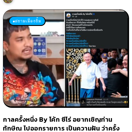
สยามเมืองยิ้ม
กาลครั้งหนึ่ง By โค้ก ซีโร่ อยากเชิญท่าน
ทักษิณ ไปออกรายการ เป็นความฝัน ว่าครั้ง