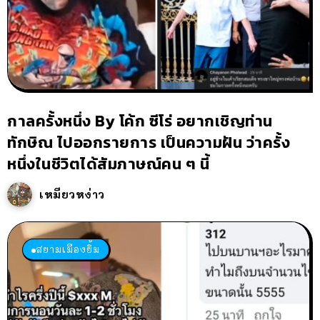
กาลครั้งหนึ่ง By โค้ก ซีโร่ อยากเชิญท่าน
ทักษิณ ไปออกรายการ เป็นความฝัน ว่าครั้ง
หนึ่งในชีวิตได้สัมภาษณ์คน ๆ นี้
เหมียวหง่าว
สยามเมืองยิ้ม