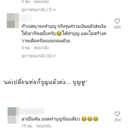
‘แค่เปลี่ยนท่อก็บุญแล้วค่ะ… บุญหู’