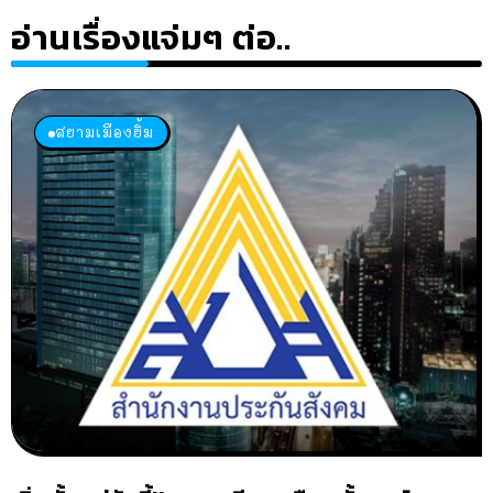
อ่านเรื่องแจ่มๆ ต่อ..
สยามเมืองยิ้ม