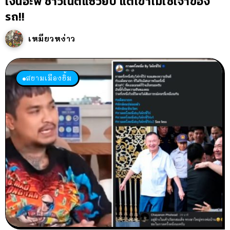
เงินอ่ะพี่ ชาวเน็ตแซวยับ แต่เขาไม่ใช่เจ้าของ
รถ!!
เหมียวหง่าว
สยามเมืองยิ้ม