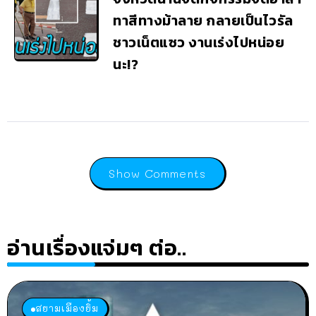
ทาสีทางม้าลาย กลายเป็นไวรัล
ชาวเน็ตแซว งานเร่งไปหน่อย
นะ!?
Show Comments
อ่านเรื่องแจ่มๆ ต่อ..
สยามเมืองยิ้ม