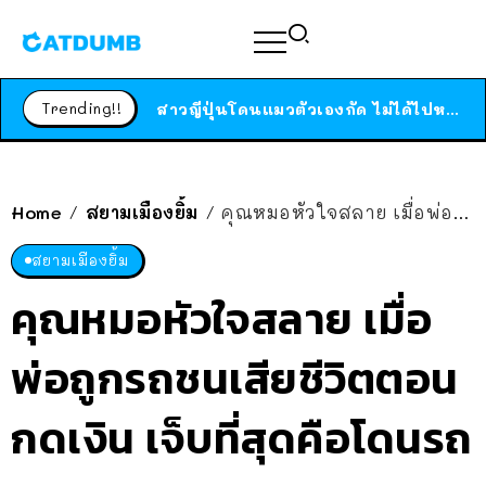
ได้เวลาเด็กหนวดรวมตัว RF Online Next เปิดให้เล่นแล้ว เกม Sci-Fi MMORPG ระดับตำนาน เล่นได้ทั้งมือถือและ PC
ร้านอาหารในนิวยอร์กประกาศปิดตัวลง หลังอยู่มานานกว่า 45 ปี ติดป้ายขอบคุณลูกค้าทุกคน แถมสูตรทำไวท์ซอสให้แบบจัดเต็ม
Trending!!
สาวญี่ปุ่นโดนแมวตัวเองกัด ไม่ได้ไปหาหมอตั้งแต่เนิ่นๆ สุดท้ายขาบวม กลายเป็นโรคเนื้อเน่า เตือนทาสแมวทั้งหลายให้ระวัง
Home
สยามเมืองยิ้ม
คุณหมอหัวใจสลาย เมื่อพ่อถูกรถชนเสียชีวิตตอนกดเงิน เจ็บที่สุดคือโดนรถพยาบาลชน
/
/
สยามเมืองยิ้ม
คุณหมอหัวใจสลาย เมื่อ
พ่อถูกรถชนเสียชีวิตตอน
กดเงิน เจ็บที่สุดคือโดนรถ