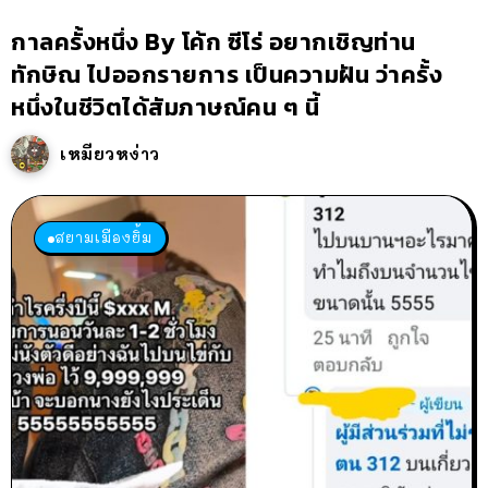
กาลครั้งหนึ่ง By โค้ก ซีโร่ อยากเชิญท่าน
ทักษิณ ไปออกรายการ เป็นความฝัน ว่าครั้ง
หนึ่งในชีวิตได้สัมภาษณ์คน ๆ นี้
เหมียวหง่าว
สยามเมืองยิ้ม