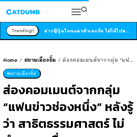
ร้านอาหารในนิวยอร์กประกาศปิดตัวลง หลังอยู่มานานกว่า 45 ปี ติดป้ายขอบคุณลูกค้าทุกคน แถมสูตรทำไวท์ซอสให้แบบจัดเต็ม
สาวญี่ปุ่นโดนแมวตัวเองกัด ไม่ได้ไปหาหมอตั้งแต่เนิ่นๆ สุดท้ายขาบวม กลายเป็นโรคเนื้อเน่า เตือนทาสแมวทั้งหลายให้ระวัง
Trending!!
ได้เวลาเด็กหนวดรวมตัว RF Online Next เปิดให้เล่นแล้ว เกม Sci-Fi MMORPG ระดับตำนาน เล่นได้ทั้งมือถือและ PC
ร้านอาหารในนิวยอร์กประกาศปิดตัวลง หลังอยู่มานานกว่า 45 ปี ติดป้ายขอบคุณลูกค้าทุกคน แถมสูตรทำไวท์ซอสให้แบบจัดเต็ม
สาวญี่ปุ่นโดนแมวตัวเองกัด ไม่ได้ไปหาหมอตั้งแต่เนิ่นๆ สุดท้ายขาบวม กลายเป็นโรคเนื้อเน่า เตือนทาสแมวทั้งหลายให้ระวัง
Home
สยามเมืองยิ้ม
ส่องคอมเมนต์จากกลุ่ม “แฟนข่าวช่องหนึ่ง” หลังรู้ว่า สาธิตธรรมศาสตร์ ไม่กำหนดเครื่องแบบ-ทรงผม
/
/
สยามเมืองยิ้ม
ส่องคอมเมนต์จากกลุ่ม
“แฟนข่าวช่องหนึ่ง” หลังรู้
ว่า สาธิตธรรมศาสตร์ ไม่