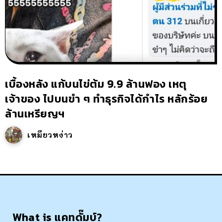
เบื้องหลัง แก้บนไข่ต้ม 9.9 ล้านฟอง เหตุ
เจ้าของ ไปบนขำ ๆ ทำธุรกิจได้กำไร หลักร้อย
ล้านเหรียญฯ
เหมียวหง่าว
What is แคทดั๊มบ์?