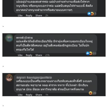
.
.
.