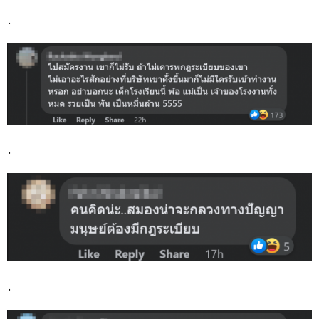
.
.
.