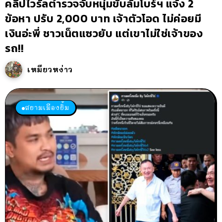
คลิปไวรัลตำรวจจับหนุ่มขับลัมโบร์ฯ แจ้ง 2
ข้อหา ปรับ 2,000 บาท เจ้าตัวโอด ไม่ค่อยมี
เงินอ่ะพี่ ชาวเน็ตแซวยับ แต่เขาไม่ใช่เจ้าของ
รถ!!
เหมียวหง่าว
สยามเมืองยิ้ม