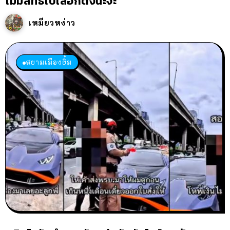
ไม่มีสิทธิไปเลือกตั้งนะจ๊ะ
เหมียวหง่าว
สยามเมืองยิ้ม