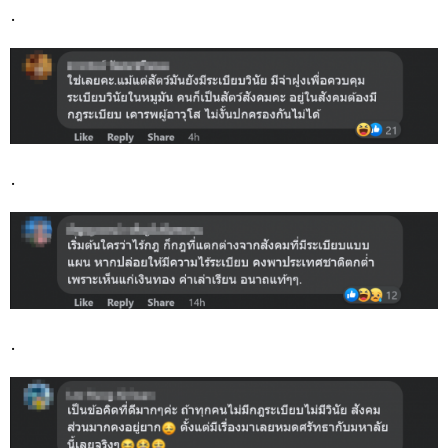
.
.
.