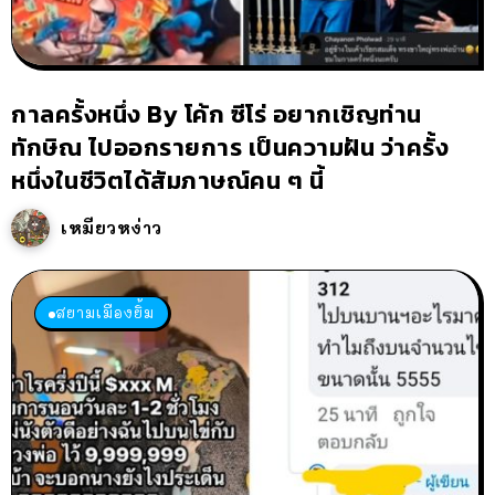
กาลครั้งหนึ่ง By โค้ก ซีโร่ อยากเชิญท่าน
ทักษิณ ไปออกรายการ เป็นความฝัน ว่าครั้ง
หนึ่งในชีวิตได้สัมภาษณ์คน ๆ นี้
เหมียวหง่าว
สยามเมืองยิ้ม