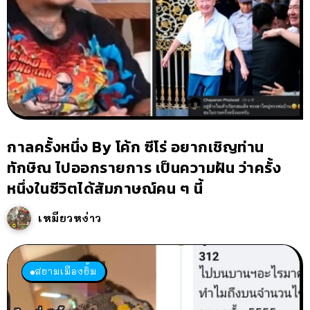
กาลครั้งหนึ่ง By โค้ก ซีโร่ อยากเชิญท่าน
ทักษิณ ไปออกรายการ เป็นความฝัน ว่าครั้ง
หนึ่งในชีวิตได้สัมภาษณ์คน ๆ นี้
เหมียวหง่าว
สยามเมืองยิ้ม