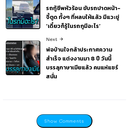
รถกู้ชีพหัวร้อน ขับรถปาดหน้า-
จี้ตูด ทั้งๆ ที่หลบให้แล้ว มีแวะขู่
‘เดี๋ยวก็รู้ในรถกูมีอะไร’
Next
พ่อบ้านใจกล้าประกาศความ
สำเร็จ แต่งงานมา 8 ปี วันนี้
บรรลุภาษาเมียแล้ว คนแห่แชร์
สนั่น
Show Comments