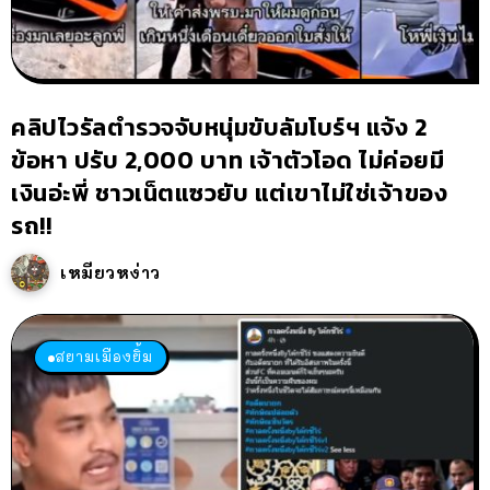
คลิปไวรัลตำรวจจับหนุ่มขับลัมโบร์ฯ แจ้ง 2
ข้อหา ปรับ 2,000 บาท เจ้าตัวโอด ไม่ค่อยมี
เงินอ่ะพี่ ชาวเน็ตแซวยับ แต่เขาไม่ใช่เจ้าของ
รถ!!
เหมียวหง่าว
สยามเมืองยิ้ม