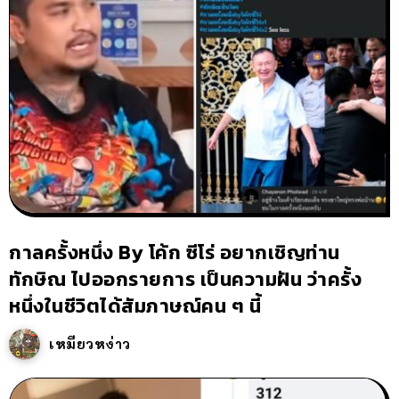
กาลครั้งหนึ่ง By โค้ก ซีโร่ อยากเชิญท่าน
ทักษิณ ไปออกรายการ เป็นความฝัน ว่าครั้ง
หนึ่งในชีวิตได้สัมภาษณ์คน ๆ นี้
เหมียวหง่าว