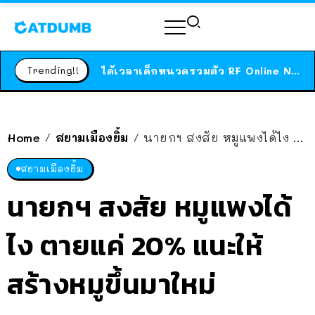
สาวญี่ปุ่นโดนแมวตัวเองกัด ไม่ได้ไปหาหมอตั้งแต่เนิ่นๆ สุดท้ายขาบวม กลายเป็นโรคเนื้อเน่า เตือนทาสแมวทั้งหลายให้ระวัง
ได้เวลาเด็กหนวดรวมตัว RF Online Next เปิดให้เล่นแล้ว เกม Sci-Fi MMORPG ระดับตำนาน เล่นได้ทั้งมือถือและ PC
Trending!!
ร้านอาหารในนิวยอร์กประกาศปิดตัวลง หลังอยู่มานานกว่า 45 ปี ติดป้ายขอบคุณลูกค้าทุกคน แถมสูตรทำไวท์ซอสให้แบบจัดเต็ม
สาวญี่ปุ่นโดนแมวตัวเองกัด ไม่ได้ไปหาหมอตั้งแต่เนิ่นๆ สุดท้ายขาบวม กลายเป็นโรคเนื้อเน่า เตือนทาสแมวทั้งหลายให้ระวัง
Home
สยามเมืองยิ้ม
นายกฯ สงสัย หมูแพงได้ไง ตายแค่ 20% แนะให้สร้างหมูขึ้นมาใหม่
/
/
สยามเมืองยิ้ม
นายกฯ สงสัย หมูแพงได้
ไง ตายแค่ 20% แนะให้
สร้างหมูขึ้นมาใหม่