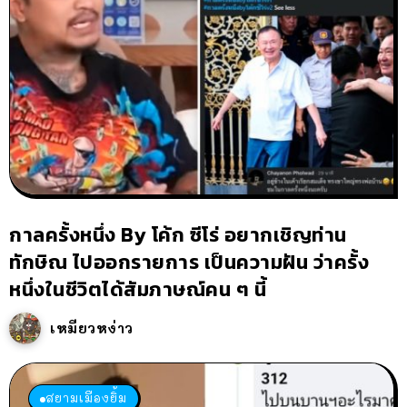
กาลครั้งหนึ่ง By โค้ก ซีโร่ อยากเชิญท่าน
ทักษิณ ไปออกรายการ เป็นความฝัน ว่าครั้ง
หนึ่งในชีวิตได้สัมภาษณ์คน ๆ นี้
เหมียวหง่าว
สยามเมืองยิ้ม