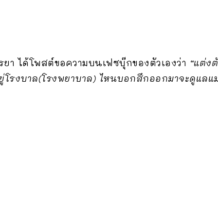
จรรยา ได้โพสต์ขอความบนเฟซบุ๊กของตัวเองว่า
“แต่งต
ยู่โรงบาล(โรงพยาบาล) ไหนบอกสึกออกมาจะดูแลแม่ แต