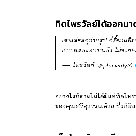
ทิดไพรวัลย์ได้ออกมา
เขาแค่ขอกูถ่ายรูป ก็ดิ้นเหม
แบบผมหงอกบนหัว ไม่ช่วย
— ไพรวัลย์ (@phirwaly3)
อย่างไรก็ตามไม่ได้มีแค่ทิดไพ
ของคุณศรีสุวรรณด้วย ซึ่งก็มี