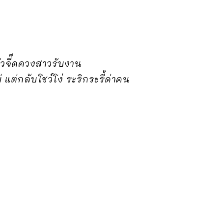
ัวจี๊ดควงสาวรับงาน
่กลับโชว์โง่ ระริกระรี้ด่าคน