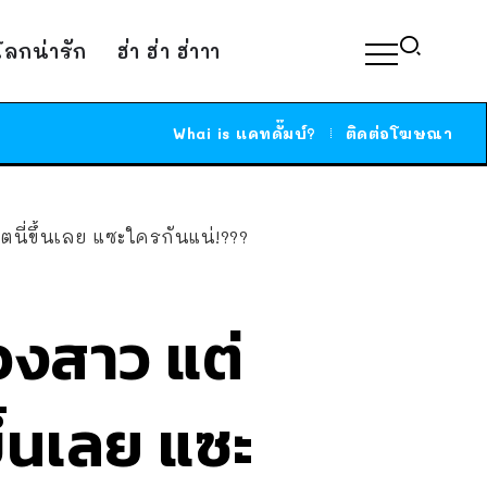
์โลกน่ารัก
ฮ่า ฮ่า ฮ่าาา
Whai is แคทดั๊มบ์?
ติดต่อโฆษณา
็ตนี่ขึ้นเลย แซะใครกันแน่!???
ควงสาว แต่
ึ้นเลย แซะ