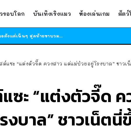
ร้านอาหารในนิวยอร์กประกาศปิดตัวลง หลังอยู่มานานกว่า 45 ปี ติดป้ายขอบคุณลูกค้าทุกคน แถมสูตรทำไวท์ซอสให้แบบจัดเต็ม
าวรอบโลก
บันเทิงเริงแมว
ห้องเล่นเกม
สัตว
สาวญี่ปุ่นโดนแมวตัวเองกัด ไม่ได้ไปหาหมอตั้งแต่เนิ่นๆ สุดท้ายขาบวม กลายเป็นโรคเนื้อเน่า เตือนทาสแมวทั้งหลายให้ระวัง
ได้เวลาเด็กหนวดรวมตัว RF Online Next เปิดให้เล่นแล้ว เกม Sci-Fi MMORPG ระดับตำนาน เล่นได้ทั้งมือถือและ PC
ร้านอาหารในนิวยอร์กประกาศปิดตัวลง หลังอยู่มานานกว่า 45 ปี ติดป้ายขอบคุณลูกค้าทุกคน แถมสูตรทำไวท์ซอสให้แบบจัดเต็ม
สาวญี่ปุ่นโดนแมวตัวเองกัด ไม่ได้ไปหาหมอตั้งแต่เนิ่นๆ สุดท้ายขาบวม กลายเป็นโรคเนื้อเน่า เตือนทาสแมวทั้งหลายให้ระวัง
พสต์แซะ “แต่งตัวจี๊ด ควงสาว แต่แม่ป่วยอยู่โรงบาล” ชาวเน
์แซะ “แต่งตัวจี๊ด 
โรงบาล” ชาวเน็ตนี่ข