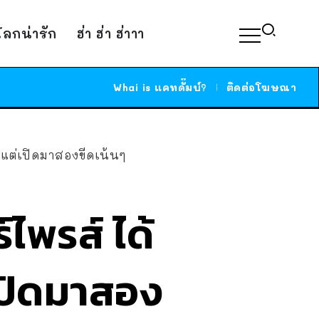
์โลกน่ารัก
ฮ่า ฮ่า ฮ่าาา
Whai is แคทดั๊มบ์?
ติดต่อโฆษณา
 แต่เปิดมาสองขีดเน้นๆ
ไพรส์ ได้
เปิดมาสอง