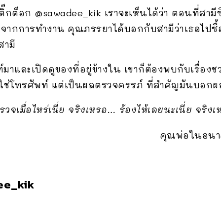
ิ๊กต็อก @sawadee_kik เราจะเห็นได้ว่า ตอนที่สามีซ
งจากการทำงาน คุณภรรยาได้บอกกับสามีว่าเธอไปซื้อ
สามี
ท์มาและเปิดดูของที่อยู่ข้างใน เขาก็ต้องพบกับเรื่อง
ม่ใช่โทรศัพท์ แต่เป็นผลตรวจครรภ์ ที่สำคัญมันบอก
รวจเมื่อไหร่เนี่ย จริงเหรอ… ร้องไห้เลยนะเนี่ย จริง
คุณพ่อในอนา
ee_kik