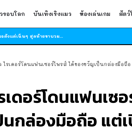
ร้านอาหารในนิวยอร์กประกาศปิดตัวลง หลังอยู่มานานกว่า 45 ปี ติดป้ายขอบคุณลูกค้าทุกคน แถมสูตรทำไวท์ซอสให้แบบจัดเต็ม
าวรอบโลก
บันเทิงเริงแมว
ห้องเล่นเกม
สัตว
สาวญี่ปุ่นโดนแมวตัวเองกัด ไม่ได้ไปหาหมอตั้งแต่เนิ่นๆ สุดท้ายขาบวม กลายเป็นโรคเนื้อเน่า เตือนทาสแมวทั้งหลายให้ระวัง
ได้เวลาเด็กหนวดรวมตัว RF Online Next เปิดให้เล่นแล้ว เกม Sci-Fi MMORPG ระดับตำนาน เล่นได้ทั้งมือถือและ PC
ร้านอาหารในนิวยอร์กประกาศปิดตัวลง หลังอยู่มานานกว่า 45 ปี ติดป้ายขอบคุณลูกค้าทุกคน แถมสูตรทำไวท์ซอสให้แบบจัดเต็ม
สาวญี่ปุ่นโดนแมวตัวเองกัด ไม่ได้ไปหาหมอตั้งแต่เนิ่นๆ สุดท้ายขาบวม กลายเป็นโรคเนื้อเน่า เตือนทาสแมวทั้งหลายให้ระวัง
ล ไรเดอร์โดนแฟนเซอร์ไพรส์ ได้ของขวัญเป็นกล่องมือถือ
ไรเดอร์โดนแฟนเซอร์
็นกล่องมือถือ แต่