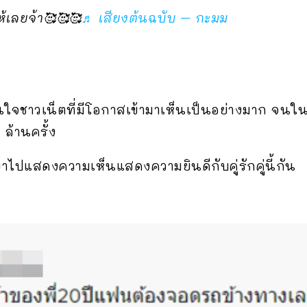
ห้เลยจ้า🥰🥰🥰
♬ เสียงต้นฉบับ – กะมม
งกินใจชาวเน็ตที่มีโอกาสเข้ามาเห็นเป็นอย่างมาก จนใน
 ล้านครั้ง
าไปแสดงความเห็นแสดงความยินดีกับคู่รักคู่นี้กัน