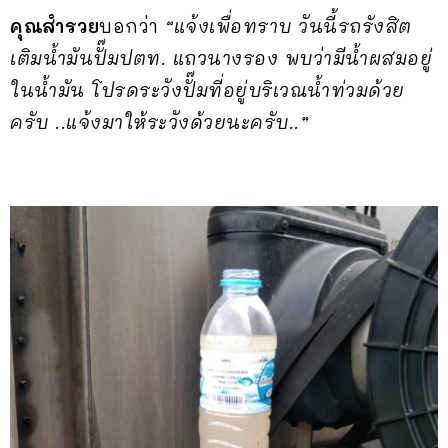
คุณสำรวย
บอกว่า
“แจ้งเพื่อทราบ วันนี้รถรังสิต
เติมน้ำมันปั๊มปตท. แถวนางรอง พบว่ามีน้ำผสมอยู่
ในน้ำมัน โปรดระวังปั๊มที่อยู่บริเวณน้ำท่วมด้วย
ครับ ..แจ้งมาให้ระวังด้วยนะครับ..”