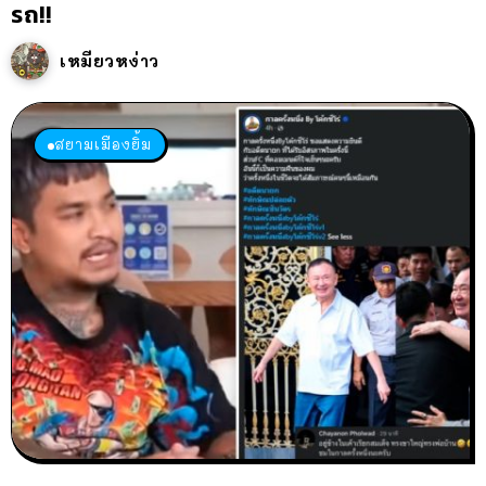
รถ!!
เหมียวหง่าว
สยามเมืองยิ้ม