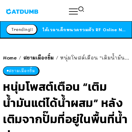
ร้านอาหารในนิวยอร์กประกาศปิดตัวลง หลังอยู่มานานกว่า 45 ปี ติดป้ายขอบคุณลูกค้าทุกคน แถมสูตรทำไวท์ซอสให้แบบจัดเต็ม
สาวญี่ปุ่นโดนแมวตัวเองกัด ไม่ได้ไปหาหมอตั้งแต่เนิ่นๆ สุดท้ายขาบวม กลายเป็นโรคเนื้อเน่า เตือนทาสแมวทั้งหลายให้ระวัง
Trending!!
ได้เวลาเด็กหนวดรวมตัว RF Online Next เปิดให้เล่นแล้ว เกม Sci-Fi MMORPG ระดับตำนาน เล่นได้ทั้งมือถือและ PC
ร้านอาหารในนิวยอร์กประกาศปิดตัวลง หลังอยู่มานานกว่า 45 ปี ติดป้ายขอบคุณลูกค้าทุกคน แถมสูตรทำไวท์ซอสให้แบบจัดเต็ม
สาวญี่ปุ่นโดนแมวตัวเองกัด ไม่ได้ไปหาหมอตั้งแต่เนิ่นๆ สุดท้ายขาบวม กลายเป็นโรคเนื้อเน่า เตือนทาสแมวทั้งหลายให้ระวัง
Home
สยามเมืองยิ้ม
หนุ่มโพสต์เตือน “เติมน้ำมันแต่ได้น้ำผสม” หลังเติมจากปั๊มที่อยู่ในพื้นที่น้ำท่วม
/
/
สยามเมืองยิ้ม
หนุ่มโพสต์เตือน “เติม
น้ำมันแต่ได้น้ำผสม” หลัง
เติมจากปั๊มที่อยู่ในพื้นที่น้ำ