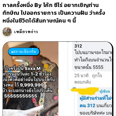
กาลครั้งหนึ่ง By โค้ก ซีโร่ อยากเชิญท่าน
ทักษิณ ไปออกรายการ เป็นความฝัน ว่าครั้ง
หนึ่งในชีวิตได้สัมภาษณ์คน ๆ นี้
เหมียวหง่าว
สยามเมืองยิ้ม