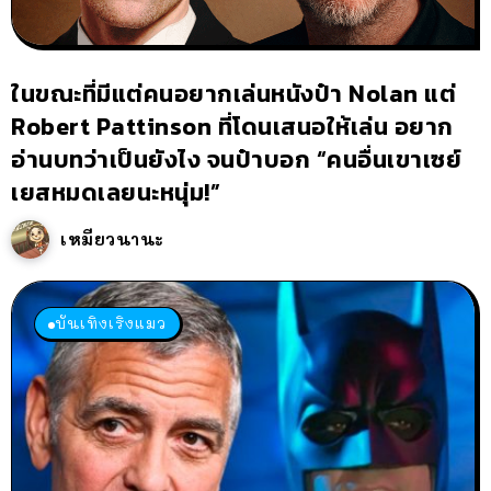
ในขณะที่มีแต่คนอยากเล่นหนังป๋า Nolan แต่
Robert Pattinson ที่โดนเสนอให้เล่น อยาก
อ่านบทว่าเป็นยังไง จนป๋าบอก “คนอื่นเขาเซย์
เยสหมดเลยนะหนุ่ม!”
เหมียวนานะ
บันเทิงเริงแมว