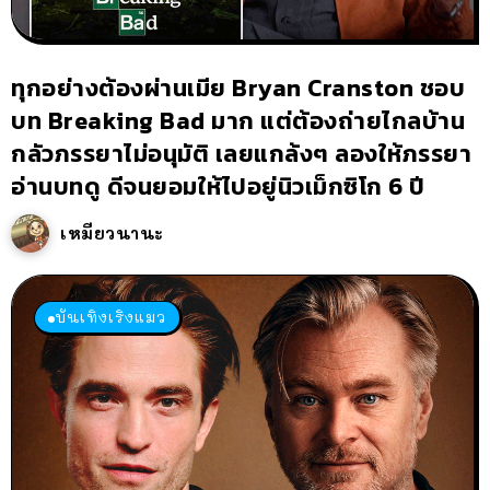
ทุกอย่างต้องผ่านเมีย Bryan Cranston ชอบ
บท Breaking Bad มาก แต่ต้องถ่ายไกลบ้าน
กลัวภรรยาไม่อนุมัติ เลยแกล้งๆ ลองให้ภรรยา
อ่านบทดู ดีจนยอมให้ไปอยู่นิวเม็กซิโก 6 ปี
เหมียวนานะ
บันเทิงเริงแมว