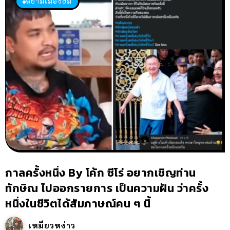
สยามเมืองยิ้ม
กาลครั้งหนึ่ง By โค้ก ซีโร่ อยากเชิญท่าน
ทักษิณ ไปออกรายการ เป็นความฝัน ว่าครั้ง
หนึ่งในชีวิตได้สัมภาษณ์คน ๆ นี้
เหมียวหง่าว