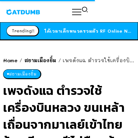
ร้านอาหารในนิวยอร์กประกาศปิดตัวลง หลังอยู่มานานกว่า 45 ปี ติดป้ายขอบคุณลูกค้าทุกคน แถมสูตรทำไวท์ซอสให้แบบจัดเต็ม
สาวญี่ปุ่นโดนแมวตัวเองกัด ไม่ได้ไปหาหมอตั้งแต่เนิ่นๆ สุดท้ายขาบวม กลายเป็นโรคเนื้อเน่า เตือนทาสแมวทั้งหลายให้ระวัง
Trending!!
ได้เวลาเด็กหนวดรวมตัว RF Online Next เปิดให้เล่นแล้ว เกม Sci-Fi MMORPG ระดับตำนาน เล่นได้ทั้งมือถือและ PC
ร้านอาหารในนิวยอร์กประกาศปิดตัวลง หลังอยู่มานานกว่า 45 ปี ติดป้ายขอบคุณลูกค้าทุกคน แถมสูตรทำไวท์ซอสให้แบบจัดเต็ม
สาวญี่ปุ่นโดนแมวตัวเองกัด ไม่ได้ไปหาหมอตั้งแต่เนิ่นๆ สุดท้ายขาบวม กลายเป็นโรคเนื้อเน่า เตือนทาสแมวทั้งหลายให้ระวัง
Home
สยามเมืองยิ้ม
เพจดังแฉ ตำรวจใช้เครื่องบินหลวง ขนเหล้าเถื่อนจากมาเลย์เข้าไทย ร้องเรียน 3 ปีไม่คืบหน้า
/
/
สยามเมืองยิ้ม
เพจดังแฉ ตำรวจใช้
เครื่องบินหลวง ขนเหล้า
เถื่อนจากมาเลย์เข้าไทย