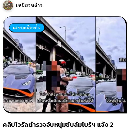
เหมียวหง่าว
สยามเมืองยิ้ม
คลิปไวรัลตำรวจจับหนุ่มขับลัมโบร์ฯ แจ้ง 2