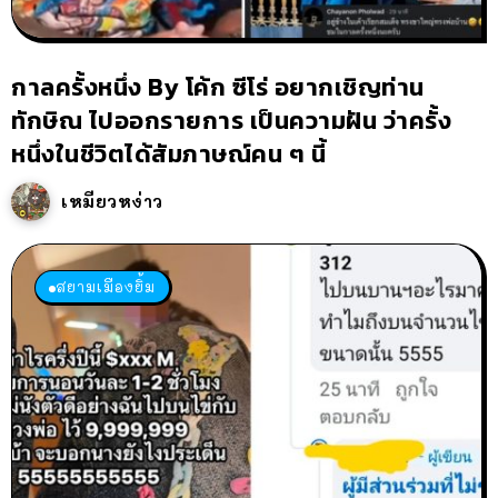
กาลครั้งหนึ่ง By โค้ก ซีโร่ อยากเชิญท่าน
ทักษิณ ไปออกรายการ เป็นความฝัน ว่าครั้ง
หนึ่งในชีวิตได้สัมภาษณ์คน ๆ นี้
เหมียวหง่าว
สยามเมืองยิ้ม