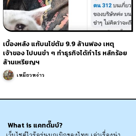
เบื้องหลัง แก้บนไข่ต้ม 9.9 ล้านฟอง เหตุ
เจ้าของ ไปบนขำ ๆ ทำธุรกิจได้กำไร หลักร้อย
ล้านเหรียญฯ
เหมียวหง่าว
What is แคทดั๊มบ์?
เว็บไซต์ไวรัลรุ่นบุกเบิกของไทย เล่าเรื่องน่า