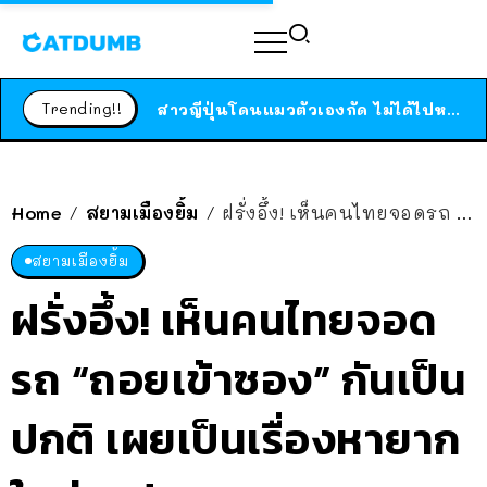
ร้านอาหารในนิวยอร์กประกาศปิดตัวลง หลังอยู่มานานกว่า 45 ปี ติดป้ายขอบคุณลูกค้าทุกคน แถมสูตรทำไวท์ซอสให้แบบจัดเต็ม
Trending!!
สาวญี่ปุ่นโดนแมวตัวเองกัด ไม่ได้ไปหาหมอตั้งแต่เนิ่นๆ สุดท้ายขาบวม กลายเป็นโรคเนื้อเน่า เตือนทาสแมวทั้งหลายให้ระวัง
ได้เวลาเด็กหนวดรวมตัว RF Online Next เปิดให้เล่นแล้ว เกม Sci-Fi MMORPG ระดับตำนาน เล่นได้ทั้งมือถือและ PC
ร้านอาหารในนิวยอร์กประกาศปิดตัวลง หลังอยู่มานานกว่า 45 ปี ติดป้ายขอบคุณลูกค้าทุกคน แถมสูตรทำไวท์ซอสให้แบบจัดเต็ม
Home
สยามเมืองยิ้ม
ฝรั่งอึ้ง! เห็นคนไทยจอดรถ “ถอยเข้าซอง” กันเป็นปกติ เผยเป็นเรื่องหายากในต่างประเทศ
/
/
สาวญี่ปุ่นโดนแมวตัวเองกัด ไม่ได้ไปหาหมอตั้งแต่เนิ่นๆ สุดท้ายขาบวม กลายเป็นโรคเนื้อเน่า เตือนทาสแมวทั้งหลายให้ระวัง
สยามเมืองยิ้ม
ฝรั่งอึ้ง! เห็นคนไทยจอด
รถ “ถอยเข้าซอง” กันเป็น
ปกติ เผยเป็นเรื่องหายาก