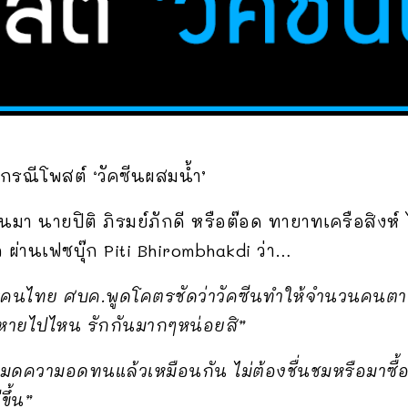
 กรณีโพสต์ ‘วัคซีนผสมน้ำ’
่ผ่านมา นายปิติ ภิรมย์ภักดี หรือต๊อด ทายาทเครือสิง
ผ่านเฟซบุ๊ก Piti Bhirombhakdi ว่า…
คนไทย ศบค.พูดโคตรชัดว่าวัคซีนทำให้จำนวนคนตาย
ีนหายไปไหน รักกันมากๆหน่อยสิ”
หมดความอดทนแล้วเหมือนกัน ไม่ต้องชื่นชมหรือมาซื้
ขึ้น”