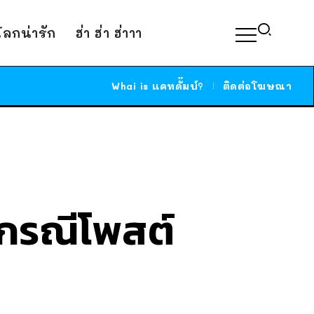
์โลกน่ารัก
ฮ่า ฮ่า ฮ่าาา
Whai is แคทดั๊มบ์?
ติดต่อโฆษณา
ิ กรณีโพสต์