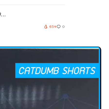
...
654
0