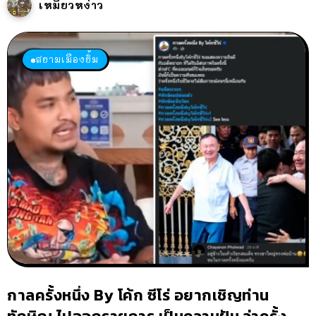
เหมียวหง่าว
สยามเมืองยิ้ม
กาลครั้งหนึ่ง By โค้ก ซีโร่ อยากเชิญท่าน