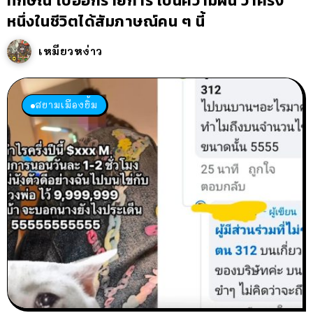
ทักษิณ ไปออกรายการ เป็นความฝัน ว่าครั้ง
หนึ่งในชีวิตได้สัมภาษณ์คน ๆ นี้
เหมียวหง่าว
สยามเมืองยิ้ม