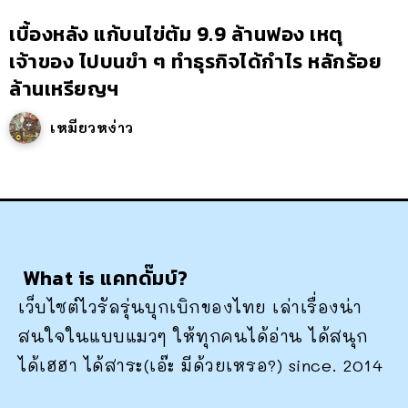
เบื้องหลัง แก้บนไข่ต้ม 9.9 ล้านฟอง เหตุ
เจ้าของ ไปบนขำ ๆ ทำธุรกิจได้กำไร หลักร้อย
ล้านเหรียญฯ
เหมียวหง่าว
What is แคทดั๊มบ์?
เว็บไซต์ไวรัลรุ่นบุกเบิกของไทย เล่าเรื่องน่า
สนใจในแบบแมวๆ ให้ทุกคนได้อ่าน ได้สนุก
ได้เฮฮา ได้สาระ(เอ๊ะ มีด้วยเหรอ?) since. 2014