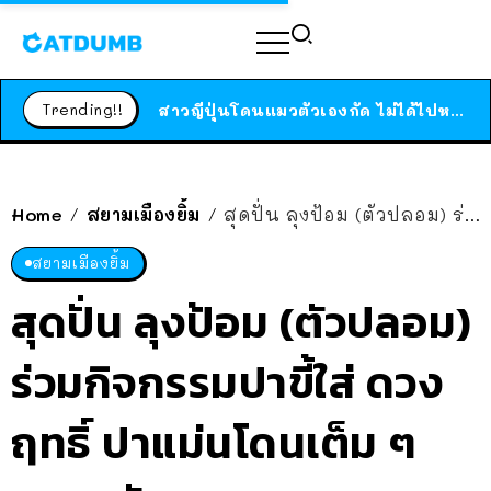
ร้านอาหารในนิวยอร์กประกาศปิดตัวลง หลังอยู่มานานกว่า 45 ปี ติดป้ายขอบคุณลูกค้าทุกคน แถมสูตรทำไวท์ซอสให้แบบจัดเต็ม
สาวญี่ปุ่นโดนแมวตัวเองกัด ไม่ได้ไปหาหมอตั้งแต่เนิ่นๆ สุดท้ายขาบวม กลายเป็นโรคเนื้อเน่า เตือนทาสแมวทั้งหลายให้ระวัง
Trending!!
ได้เวลาเด็กหนวดรวมตัว RF Online Next เปิดให้เล่นแล้ว เกม Sci-Fi MMORPG ระดับตำนาน เล่นได้ทั้งมือถือและ PC
ร้านอาหารในนิวยอร์กประกาศปิดตัวลง หลังอยู่มานานกว่า 45 ปี ติดป้ายขอบคุณลูกค้าทุกคน แถมสูตรทำไวท์ซอสให้แบบจัดเต็ม
สาวญี่ปุ่นโดนแมวตัวเองกัด ไม่ได้ไปหาหมอตั้งแต่เนิ่นๆ สุดท้ายขาบวม กลายเป็นโรคเนื้อเน่า เตือนทาสแมวทั้งหลายให้ระวัง
Home
สยามเมืองยิ้ม
สุดปั่น ลุงป้อม (ตัวปลอม) ร่วมกิจกรรมปาขี้ใส่ ดวงฤทธิ์ ปาแม่นโดนเต็ม ๆ กลางหัว
/
/
สยามเมืองยิ้ม
สุดปั่น ลุงป้อม (ตัวปลอม)
ร่วมกิจกรรมปาขี้ใส่ ดวง
ฤทธิ์ ปาแม่นโดนเต็ม ๆ