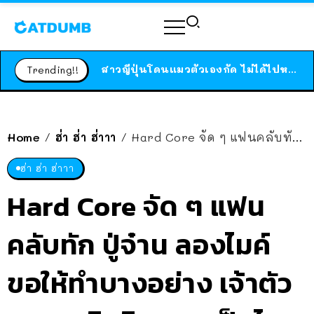
ร้านอาหารในนิวยอร์กประกาศปิดตัวลง หลังอยู่มานานกว่า 45 ปี ติดป้ายขอบคุณลูกค้าทุกคน แถมสูตรทำไวท์ซอสให้แบบจัดเต็ม
สาวญี่ปุ่นโดนแมวตัวเองกัด ไม่ได้ไปหาหมอตั้งแต่เนิ่นๆ สุดท้ายขาบวม กลายเป็นโรคเนื้อเน่า เตือนทาสแมวทั้งหลายให้ระวัง
Trending!!
ได้เวลาเด็กหนวดรวมตัว RF Online Next เปิดให้เล่นแล้ว เกม Sci-Fi MMORPG ระดับตำนาน เล่นได้ทั้งมือถือและ PC
ร้านอาหารในนิวยอร์กประกาศปิดตัวลง หลังอยู่มานานกว่า 45 ปี ติดป้ายขอบคุณลูกค้าทุกคน แถมสูตรทำไวท์ซอสให้แบบจัดเต็ม
สาวญี่ปุ่นโดนแมวตัวเองกัด ไม่ได้ไปหาหมอตั้งแต่เนิ่นๆ สุดท้ายขาบวม กลายเป็นโรคเนื้อเน่า เตือนทาสแมวทั้งหลายให้ระวัง
Home
ฮ่า ฮ่า ฮ่าาา
Hard Core จัด ๆ แฟนคลับทัก ปู่จ๋าน ลองไมค์ ขอให้ทำบางอย่าง เจ้าตัวขอสละสิทธิ กลายเป็นไวรัล
/
/
ฮ่า ฮ่า ฮ่าาา
Hard Core จัด ๆ แฟน
คลับทัก ปู่จ๋าน ลองไมค์
ขอให้ทำบางอย่าง เจ้าตัว