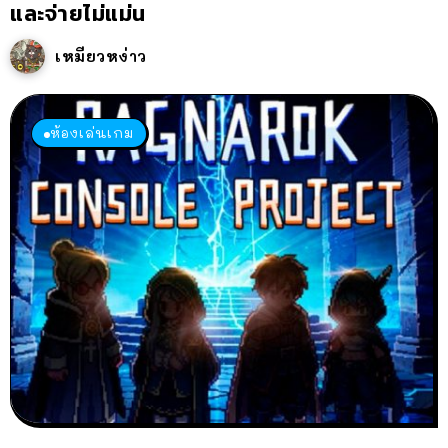
และจ่ายไม่แม่น
เหมียวหง่าว
ห้องเล่นเกม