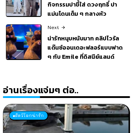
กิจกรรมปาขี้ใส่ ดวงฤทธิ์ ปา
แม่นโดนเต็ม ๆ กลางหัว
Next
น่ารักหนุบหนับมาก คลิปไวรัล
แด๊นซ์ออนเดอะฟลอร์แบบฟาด
ๆ กับ Emile ที่ดิสนีย์แลนด์
อ่านเรื่องแจ่มๆ ต่อ..
สัตว์โลกน่ารัก