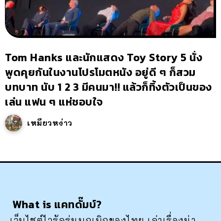
Tom Hanks และนักแสดง Toy Story 5 นั่ง
พูดคุยกันในงานโปรโมตหนัง อยู่ดี ๆ ก็สวม
บทบาท นับ 1 2 3 มีคนมา!! แล้วก็ทิ้งตัวเป็นของ
เล่น แฟน ๆ แห่ชอบใจ
เหมียวหง่าว
What is แคทดั๊มบ์?
เว็บไซต์ไวรัลรุ่นบุกเบิกของไทย เล่าเรื่องน่า