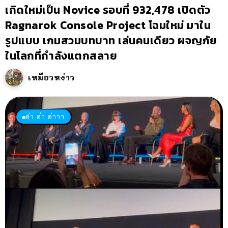
เกิดใหม่เป็น Novice รอบที่ 932,478 เปิดตัว
Ragnarok Console Project โฉมใหม่ มาใน
รูปแบบ เกมสวมบทบาท เล่นคนเดียว ผจญภัย
ในโลกที่กำลังแตกสลาย
เหมียวหง่าว
ฮ่า ฮ่า ฮ่าาา