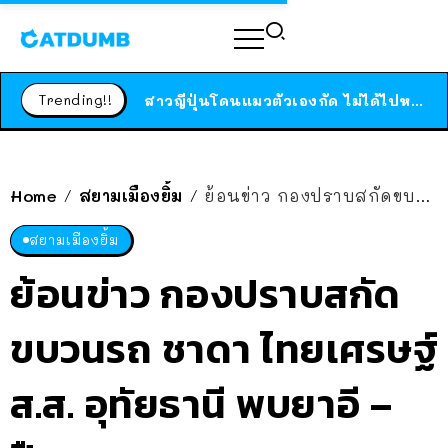
ร้านอาหารในนิวยอร์กประกาศปิดตัวลง หลังอยู่มานานกว่า 45 ปี ติดป้ายขอบคุณลูกค้าทุกคน แถมสูตรทำไวท์ซอสให้แบบจัดเต็ม
สาวญี่ปุ่นโดนแมวตัวเองกัด ไม่ได้ไปหาหมอตั้งแต่เนิ่นๆ สุดท้ายขาบวม กลายเป็นโรคเนื้อเน่า เตือนทาสแมวทั้งหลายให้ระวัง
Trending!!
ได้เวลาเด็กหนวดรวมตัว RF Online Next เปิดให้เล่นแล้ว เกม Sci-Fi MMORPG ระดับตำนาน เล่นได้ทั้งมือถือและ PC
ร้านอาหารในนิวยอร์กประกาศปิดตัวลง หลังอยู่มานานกว่า 45 ปี ติดป้ายขอบคุณลูกค้าทุกคน แถมสูตรทำไวท์ซอสให้แบบจัดเต็ม
สาวญี่ปุ่นโดนแมวตัวเองกัด ไม่ได้ไปหาหมอตั้งแต่เนิ่นๆ สุดท้ายขาบวม กลายเป็นโรคเนื้อเน่า เตือนทาสแมวทั้งหลายให้ระวัง
Home
สยามเมืองยิ้ม
ย้อนข่าว กองปราบสกัดขบวนรถ ชาดา ไทยเศรษฐ์ ส.ส. อุทัยธานี พบยาอี – ปืน 6 กระบอก
/
/
สยามเมืองยิ้ม
ย้อนข่าว กองปราบสกัด
ขบวนรถ ชาดา ไทยเศรษฐ์
ส.ส. อุทัยธานี พบยาอี –