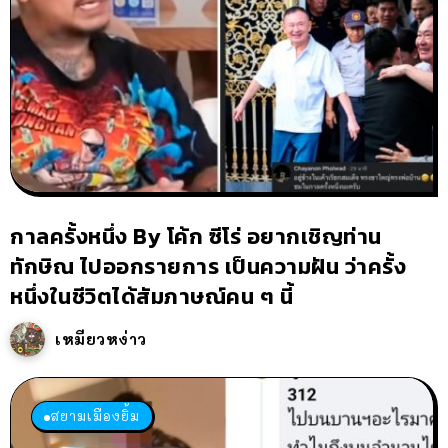
กาลครั้งหนึ่ง By โค้ก ซีโร่ อยากเชิญท่าน
ทักษิณ ไปออกรายการ เป็นความฝัน ว่าครั้ง
หนึ่งในชีวิตได้สัมภาษณ์คน ๆ นี้
เหมียวหง่าว
สยามเมืองยิ้ม