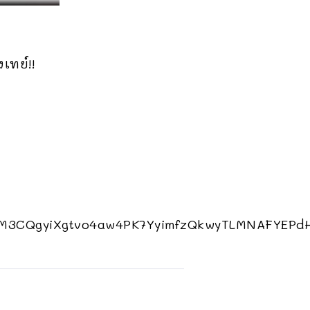
เทย์!!
m9M3CQgyiXgtvo4aw4PK7YyimfzQkwyTLMNAFYEPd