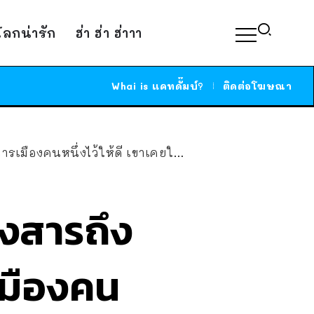
์โลกน่ารัก
ฮ่า ฮ่า ฮ่าาา
Whai is แคทดั๊มบ์?
ติดต่อโฆษณา
้ให้ดี เขาเคยใช้ความรุนแรงกับภรรยาเก่า”
่งสารถึง
เมืองคน