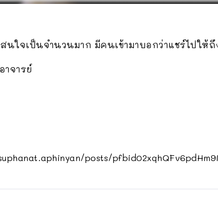
มสนใจเป็นจำนวนมาก มีคนเข้ามาบอกว่าแชร์ไปให้ถึง
อาจารย์
/suphanat.aphinyan/posts/pfbid02xqhQFv6pdH