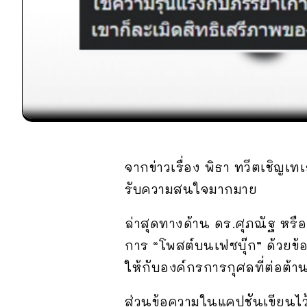
จากข่าวเรื่อง พิธา ทวีตเชิญเ
รับความสนใจมากมาย
ล่าสุดทางด้าน ดร.ศุภณัฐ หรือ 
การ “โพสต์บนเฟซบุ๊ก” ด้วยข
ให้กับองค์กรการกุศลที่ต่อ
ส่วนข้อความในแคปชันเขียนไว