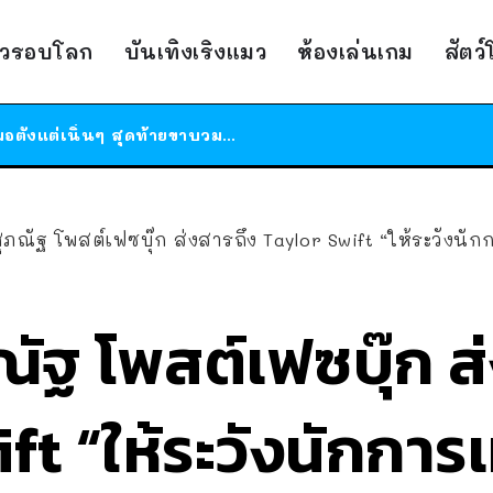
ร้านอาหารในนิวยอร์กประกาศปิดตัวลง หลังอยู่มานานกว่า 45 ปี ติดป้ายขอบคุณลูกค้าทุกคน แถมสูตรทำไวท์ซอสให้แบบจัดเต็ม
าวรอบโลก
บันเทิงเริงแมว
ห้องเล่นเกม
สัตว
สาวญี่ปุ่นโดนแมวตัวเองกัด ไม่ได้ไปหาหมอตั้งแต่เนิ่นๆ สุดท้ายขาบวม กลายเป็นโรคเนื้อเน่า เตือนทาสแมวทั้งหลายให้ระวัง
ได้เวลาเด็กหนวดรวมตัว RF Online Next เปิดให้เล่นแล้ว เกม Sci-Fi MMORPG ระดับตำนาน เล่นได้ทั้งมือถือและ PC
ร้านอาหารในนิวยอร์กประกาศปิดตัวลง หลังอยู่มานานกว่า 45 ปี ติดป้ายขอบคุณลูกค้าทุกคน แถมสูตรทำไวท์ซอสให้แบบจัดเต็ม
สาวญี่ปุ่นโดนแมวตัวเองกัด ไม่ได้ไปหาหมอตั้งแต่เนิ่นๆ สุดท้ายขาบวม กลายเป็นโรคเนื้อเน่า เตือนทาสแมวทั้งหลายให้ระวัง
ณัฐ โพสต์เฟซบุ๊ก ส่งสารถึง Taylor Swift “ให้ระวังนักการเมืองคนหนึ่งไว
ภณัฐ โพสต์เฟซบุ๊ก ส
ft “ให้ระวังนักการ