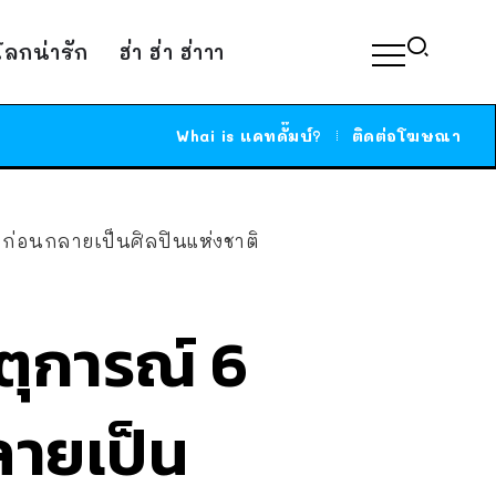
์โลกน่ารัก
ฮ่า ฮ่า ฮ่าาา
Whai is แคทดั๊มบ์?
ติดต่อโฆษณา
ปี ก่อนกลายเป็นศิลปินแห่งชาติ
หตุการณ์ 6
กลายเป็น