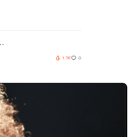
..
1.7K
0