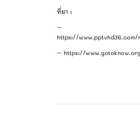
ที่มา :
–
https://www.pptvhd36.
– https://www.gotoknow.or