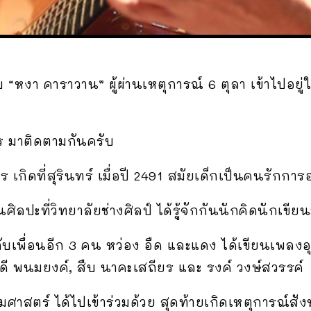
กับ “หงา คาราวาน” ผู้ผ่านเหตุการณ์ 6 ตุลา เข้าไปอยู
ร มาติดตามกันครับ
ร เกิดที่สุรินทร์ เมื่อปี 2491 สมัยเด็กเป็นคนรักการ
ศิลปะที่วิทยาลัยช่างศิลป์ ได้รู้จักกันนักคิดนักเขีย
ับเพื่อนอีก 3 คน หว่อง อืด และแดง ได้เขียนเพล
ปรีดี พนมยงค์, สืบ นาคะเสถียร และ รงค์ วงษ์สวรรค์
รมศาสตร์ ได้ไปเข้าร่วมด้วย สุดท้ายเกิดเหตุการณ์สังห