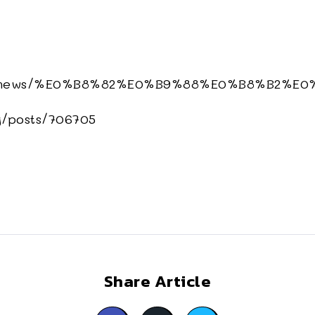
com/news/%E0%B8%82%E0%B9%88%E0%B8%B2
g/posts/706705
Share Article