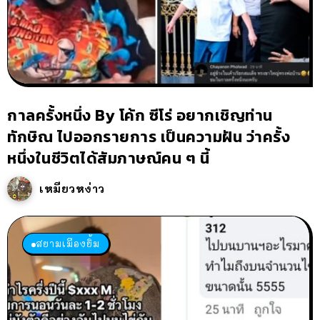
กาลครั้งหนึ่ง By โค้ก ซีโร่ อยากเชิญท่าน
ทักษิณ ไปออกรายการ เป็นความฝัน ว่าครั้ง
หนึ่งในชีวิตได้สัมภาษณ์คน ๆ นี้
เหมียวหง่าว
สยามเมืองยิ้ม