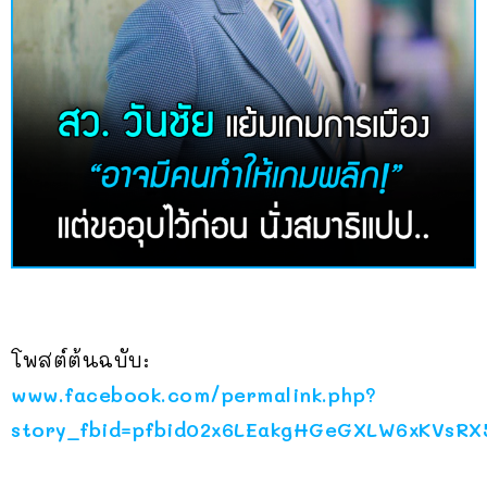
โพสต์ต้นฉบับ:
www.facebook.com/permalink.php?
story_fbid=pfbid02x6LEakgHGeGXLW6xKVsR