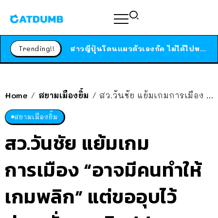
ร้านอาหารในนิวยอร์กประกาศปิดตัวลง หลังอยู่มานานกว่า 45 ปี ติดป้ายขอบคุณลูกค้าทุกคน แถมสูตรทำไวท์ซอสให้แบบจัดเต็ม
สาวญี่ปุ่นโดนแมวตัวเองกัด ไม่ได้ไปหาหมอตั้งแต่เนิ่นๆ สุดท้ายขาบวม กลายเป็นโรคเนื้อเน่า เตือนทาสแมวทั้งหลายให้ระวัง
Trending!!
ได้เวลาเด็กหนวดรวมตัว RF Online Next เปิดให้เล่นแล้ว เกม Sci-Fi MMORPG ระดับตำนาน เล่นได้ทั้งมือถือและ PC
ร้านอาหารในนิวยอร์กประกาศปิดตัวลง หลังอยู่มานานกว่า 45 ปี ติดป้ายขอบคุณลูกค้าทุกคน แถมสูตรทำไวท์ซอสให้แบบจัดเต็ม
สาวญี่ปุ่นโดนแมวตัวเองกัด ไม่ได้ไปหาหมอตั้งแต่เนิ่นๆ สุดท้ายขาบวม กลายเป็นโรคเนื้อเน่า เตือนทาสแมวทั้งหลายให้ระวัง
Home
สยามเมืองยิ้ม
สว.วันชัย แย้มเกมการเมือง “อาจมีคนทำให้เกมพลิก” แต่ขออุบไว้ก่อน นั่งสมาธิแปป..
/
/
สยามเมืองยิ้ม
สว.วันชัย แย้มเกม
การเมือง “อาจมีคนทำให้
เกมพลิก” แต่ขออุบไว้