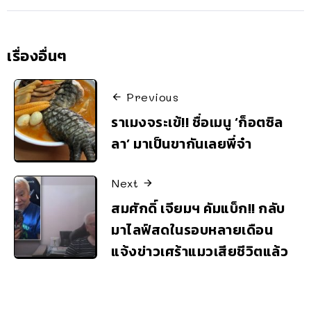
เรื่องอื่นๆ
Previous
ราเมงจระเข้!! ชื่อเมนู ‘ก็อตซิล
ลา’ มาเป็นขากันเลยพี่จ๋า
Next
สมศักดิ์ เจียมฯ คัมแบ็ก!! กลับ
มาไลฟ์สดในรอบหลายเดือน
แจ้งข่าวเศร้าแมวเสียชีวิตแล้ว