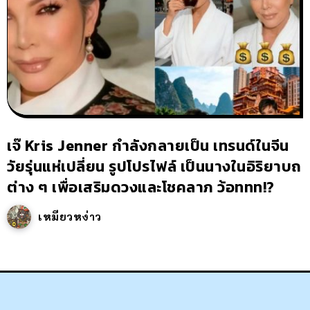
เจ๊ Kris Jenner กำลังกลายเป็น เทรนด์ในจีน
วัยรุ่นแห่เปลี่ยน รูปโปรไฟล์ เป็นนางในอิริยาบถ
ต่าง ๆ เพื่อเสริมดวงและโชคลาภ ว้อททท!?
เหมียวหง่าว