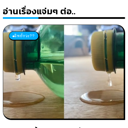
อ่านเรื่องแจ่มๆ ต่อ..
อิหยังวะ??