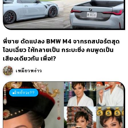
พี่ชาย ดัดแปลง BMW M4 จากรถสปอร์ตสุด
โฉบเฉี่ยว ให้กลายเป็น กระบะซิ่ง คนพูดเป็น
เสียงเดียวกัน เพื่อ!?
เหมียวหง่าว
อิหยังวะ??