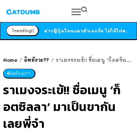
ร้านอาหารในนิวยอร์กประกาศปิดตัวลง หลังอยู่มานานกว่า 45 ปี ติดป้ายขอบคุณลูกค้าทุกคน แถมสูตรทำไวท์ซอสให้แบบจัดเต็ม
สาวญี่ปุ่นโดนแมวตัวเองกัด ไม่ได้ไปหาหมอตั้งแต่เนิ่นๆ สุดท้ายขาบวม กลายเป็นโรคเนื้อเน่า เตือนทาสแมวทั้งหลายให้ระวัง
Trending!!
ได้เวลาเด็กหนวดรวมตัว RF Online Next เปิดให้เล่นแล้ว เกม Sci-Fi MMORPG ระดับตำนาน เล่นได้ทั้งมือถือและ PC
ร้านอาหารในนิวยอร์กประกาศปิดตัวลง หลังอยู่มานานกว่า 45 ปี ติดป้ายขอบคุณลูกค้าทุกคน แถมสูตรทำไวท์ซอสให้แบบจัดเต็ม
สาวญี่ปุ่นโดนแมวตัวเองกัด ไม่ได้ไปหาหมอตั้งแต่เนิ่นๆ สุดท้ายขาบวม กลายเป็นโรคเนื้อเน่า เตือนทาสแมวทั้งหลายให้ระวัง
Home
อิหยังวะ??
ราเมงจระเข้!! ชื่อเมนู ‘ก็อตซิลลา’ มาเป็นขากันเลยพี่จ๋า
/
/
อิหยังวะ??
ราเมงจระเข้!! ชื่อเมนู ‘ก็
อตซิลลา’ มาเป็นขากัน
เลยพี่จ๋า