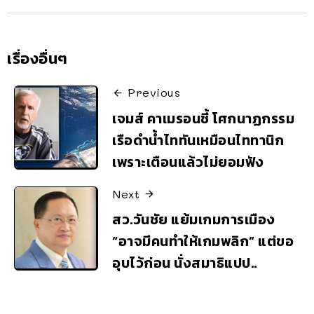
เรื่องอื่นๆ
Previous
เจมส์ คาเมรอนชี้ โศกนาฏกรรม
เรือดำน้ำไททันเหมือนไททานิก
เพราะเตือนแล้วไม่ยอมฟัง
Next
สว.วันชัย แย้มเกมการเมือง
“อาจมีคนทำให้เกมพลิก” แต่ขอ
อุบไว้ก่อน นั่งสมาธิแปป..