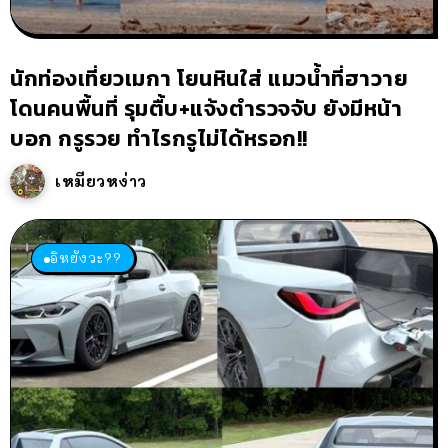
นักท่องเที่ยวเมกา โยนหินใส่ แมวน้ำที่ฮาวาย
โดนคนพื้นที่ รุมตื้บ+แจ้งตำรวจจับ ยังมีหน้า
บอก กรูรวย ทำไรกรูไม่ได้หรอก!!
เหมียวหง่าว
อิหยังวะ??