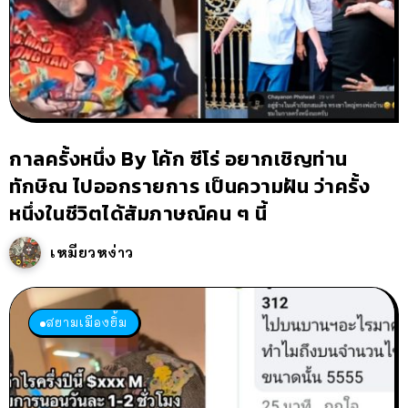
กาลครั้งหนึ่ง By โค้ก ซีโร่ อยากเชิญท่าน
ทักษิณ ไปออกรายการ เป็นความฝัน ว่าครั้ง
หนึ่งในชีวิตได้สัมภาษณ์คน ๆ นี้
เหมียวหง่าว
สยามเมืองยิ้ม