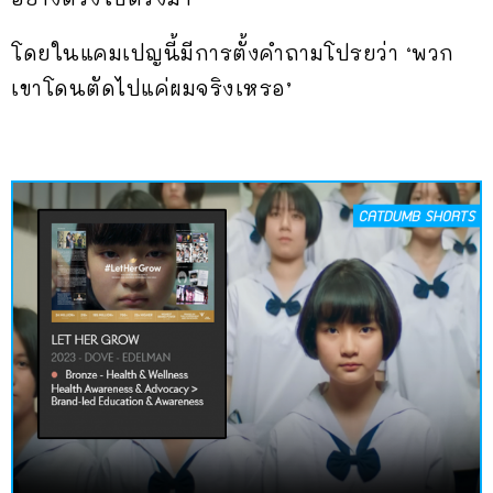
โดยในแคมเปญนี้มีการตั้งคำถามโปรยว่า ‘พวก
เขาโดนตัดไปแค่ผมจริงเหรอ’