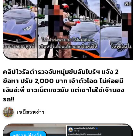
คลิปไวรัลตำรวจจับหนุ่มขับลัมโบร์ฯ แจ้ง 2
ข้อหา ปรับ 2,000 บาท เจ้าตัวโอด ไม่ค่อยมี
เงินอ่ะพี่ ชาวเน็ตแซวยับ แต่เขาไม่ใช่เจ้าของ
รถ!!
เหมียวหง่าว
สยามเมืองยิ้ม