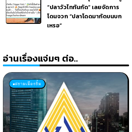
“ปลาวัวไททันกัด” เลยจัดการ
โดนจวก “ปลาโดดมากัดบนบก
เหรอ”
อ่านเรื่องแจ่มๆ ต่อ..
สยามเมืองยิ้ม