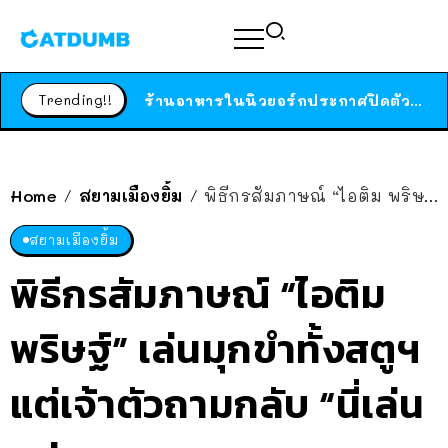
สาวญี่ปุ่นโดนแมวตัวเองกัด ไม่ได้ไปหาหมอตั้งแต่เนิ่นๆ สุดท้ายขาบวม กลายเป็นโรคเนื้อเน่า เตือนทาสแมวทั้งหลายให้ระวัง
ได้เวลาเด็กหนวดรวมตัว RF Online Next เปิดให้เล่นแล้ว เกม Sci-Fi MMORPG ระดับตำนาน เล่นได้ทั้งมือถือและ PC
Trending!!
ร้านอาหารในนิวยอร์กประกาศปิดตัวลง หลังอยู่มานานกว่า 45 ปี ติดป้ายขอบคุณลูกค้าทุกคน แถมสูตรทำไวท์ซอสให้แบบจัดเต็ม
สาวญี่ปุ่นโดนแมวตัวเองกัด ไม่ได้ไปหาหมอตั้งแต่เนิ่นๆ สุดท้ายขาบวม กลายเป็นโรคเนื้อเน่า เตือนทาสแมวทั้งหลายให้ระวัง
Home
สยามเมืองยิ้ม
พิธีกรสัมภาษณ์ “ไอติม พริษฐ์” เล่นมุกขำทั้งสตูฯ แต่เจ้าตัวถามกลับ “นี่เล่นแม่ผมเลยเหรอ?”
/
/
สยามเมืองยิ้ม
พิธีกรสัมภาษณ์ “ไอติม
พริษฐ์” เล่นมุกขำทั้งสตูฯ
แต่เจ้าตัวถามกลับ “นี่เล่น