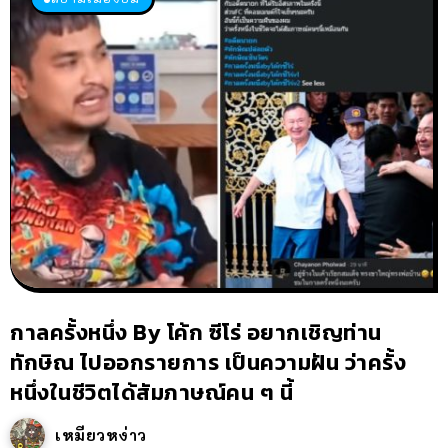
กาลครั้งหนึ่ง By โค้ก ซีโร่ อยากเชิญท่าน
ทักษิณ ไปออกรายการ เป็นความฝัน ว่าครั้ง
หนึ่งในชีวิตได้สัมภาษณ์คน ๆ นี้
เหมียวหง่าว