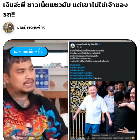
เงินอ่ะพี่ ชาวเน็ตแซวยับ แต่เขาไม่ใช่เจ้าของ
รถ!!
เหมียวหง่าว
สยามเมืองยิ้ม