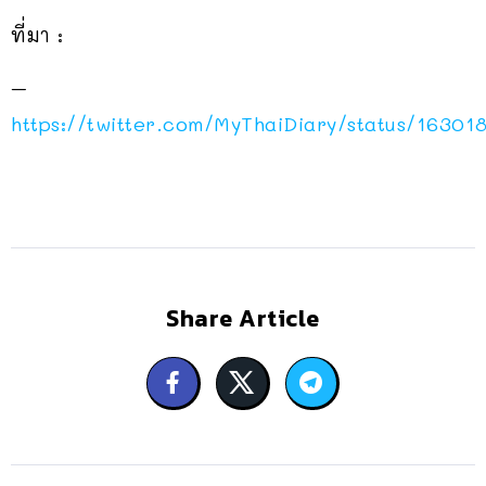
ที่มา :
–
https://twitter.com/MyThaiDiary/status/1630
Share Article