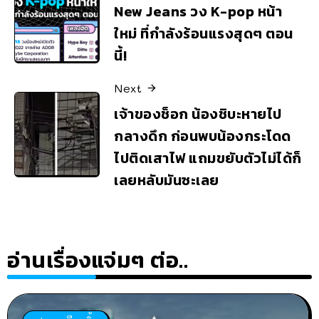
New Jeans วง K-pop หน้า
ใหม่ ที่กำลังร้อนแรงสุดๆ ตอน
นี้!
Next
เจ้าของช็อก น้องชิบะหายไป
กลางดึก ก่อนพบน้องกระโดด
ไปติดเสาไฟ แถมขยับตัวไม่ได้ก็
เลยหลับมันซะเลย
อ่านเรื่องแจ่มๆ ต่อ..