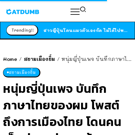
ร้านอาหารในนิวยอร์กประกาศปิดตัวลง หลังอยู่มานานกว่า 45 ปี ติดป้ายขอบคุณลูกค้าทุกคน แถมสูตรทำไวท์ซอสให้แบบจัดเต็ม
สาวญี่ปุ่นโดนแมวตัวเองกัด ไม่ได้ไปหาหมอตั้งแต่เนิ่นๆ สุดท้ายขาบวม กลายเป็นโรคเนื้อเน่า เตือนทาสแมวทั้งหลายให้ระวัง
Trending!!
ได้เวลาเด็กหนวดรวมตัว RF Online Next เปิดให้เล่นแล้ว เกม Sci-Fi MMORPG ระดับตำนาน เล่นได้ทั้งมือถือและ PC
ร้านอาหารในนิวยอร์กประกาศปิดตัวลง หลังอยู่มานานกว่า 45 ปี ติดป้ายขอบคุณลูกค้าทุกคน แถมสูตรทำไวท์ซอสให้แบบจัดเต็ม
สาวญี่ปุ่นโดนแมวตัวเองกัด ไม่ได้ไปหาหมอตั้งแต่เนิ่นๆ สุดท้ายขาบวม กลายเป็นโรคเนื้อเน่า เตือนทาสแมวทั้งหลายให้ระวัง
Home
สยามเมืองยิ้ม
หนุ่มญี่ปุ่นเพจ บันทึกภาษาไทยของผม โพสต์ถึงการเมืองไทย โดนคนเห็นต่างถล่ม จนต้องออกมาขอโทษ คนแห่ให้กำลังใจ
/
/
สยามเมืองยิ้ม
หนุ่มญี่ปุ่นเพจ บันทึก
ภาษาไทยของผม โพสต์
ถึงการเมืองไทย โดนคน