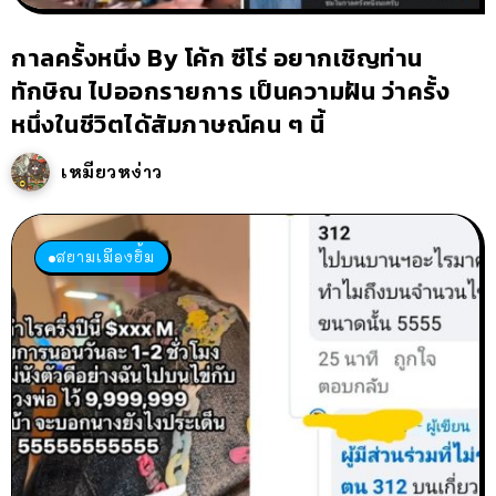
กาลครั้งหนึ่ง By โค้ก ซีโร่ อยากเชิญท่าน
ทักษิณ ไปออกรายการ เป็นความฝัน ว่าครั้ง
หนึ่งในชีวิตได้สัมภาษณ์คน ๆ นี้
เหมียวหง่าว
สยามเมืองยิ้ม