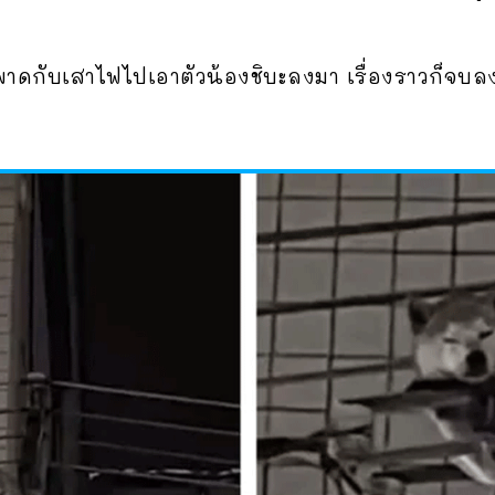
นไดพาดกับเสาไฟไปเอาตัวน้องชิบะลงมา เรื่องราวก็จบล