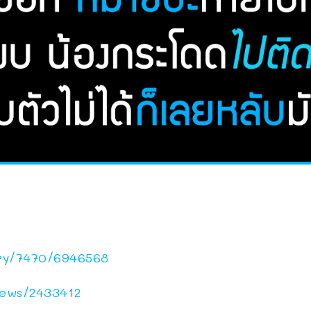
ory/7470/6946568
news/2433412