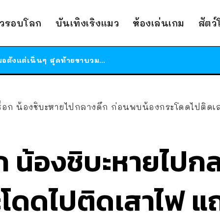
ร้านอาหารในนิวยอร์กประกาศปิดตัวลง หลังอยู่มานานกว่า 45 ปี ติดป้ายขอบคุณลูกค้าทุกคน แถมสูตรทำไวท์ซอสให้แบบจัดเต็ม
าวรอบโลก
บันเทิงเริงแมว
ห้องเล่นเกม
สัตว
สาวญี่ปุ่นโดนแมวตัวเองกัด ไม่ได้ไปหาหมอตั้งแต่เนิ่นๆ สุดท้ายขาบวม กลายเป็นโรคเนื้อเน่า เตือนทาสแมวทั้งหลายให้ระวัง
ได้เวลาเด็กหนวดรวมตัว RF Online Next เปิดให้เล่นแล้ว เกม Sci-Fi MMORPG ระดับตำนาน เล่นได้ทั้งมือถือและ PC
ร้านอาหารในนิวยอร์กประกาศปิดตัวลง หลังอยู่มานานกว่า 45 ปี ติดป้ายขอบคุณลูกค้าทุกคน แถมสูตรทำไวท์ซอสให้แบบจัดเต็ม
สาวญี่ปุ่นโดนแมวตัวเองกัด ไม่ได้ไปหาหมอตั้งแต่เนิ่นๆ สุดท้ายขาบวม กลายเป็นโรคเนื้อเน่า เตือนทาสแมวทั้งหลายให้ระวัง
ช็อก น้องชิบะหายไปกลางดึก ก่อนพบน้องกระโดดไปติดเสาไฟ แถ
ก น้องชิบะหายไปกล
โดดไปติดเสาไฟ แถ