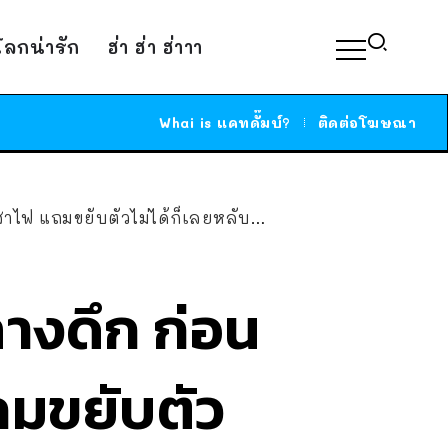
์โลกน่ารัก
ฮ่า ฮ่า ฮ่าาา
Whai is แคทดั๊มบ์?
ติดต่อโฆษณา
มขยับตัวไม่ได้ก็เลยหลับมันซะเลย
างดึก ก่อน
มขยับตัว