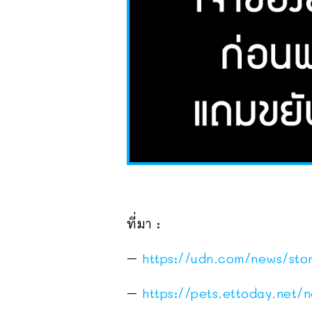
ที่มา :
–
https://udn.com/news/st
–
https://pets.ettoday.net/