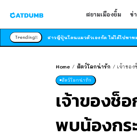
สยามเมืองยิ้ม
ข่
Trending!!
Home
สัตว์โลกน่ารัก
เจ้าของ
/
/
สัตว์โลกน่ารัก
เจ้าของช็อ
พบน้องกระ