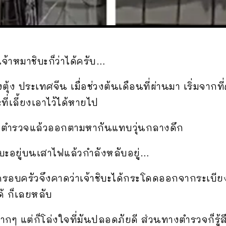
้าหมาชิบะก็ว่าได้ครับ…
งตุ้ง ประเทศจีน เมื่อช่วงต้นเดือนที่ผ่านมา เริ่มจาก
ี่เลี้ยงเอาไว้ได้หายไป
ตำรวจแล้วออกตามหากันแทบวุ่นกลางดึก
ชิบะอยู่บนเสาไฟแล้วกำลังหลับอยู่…
น ครอบครัวจึงคาดว่าเจ้าชิบะได้กระโดดออกจากระเบีย
ด้ ก็เลยหลับ
ๆ แต่ก็โล่งใจที่มันปลอดภัยดี ส่วนทางตำรวจก็รู้