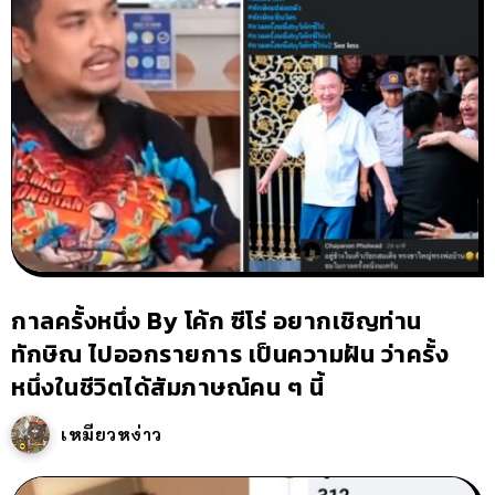
กาลครั้งหนึ่ง By โค้ก ซีโร่ อยากเชิญท่าน
ทักษิณ ไปออกรายการ เป็นความฝัน ว่าครั้ง
หนึ่งในชีวิตได้สัมภาษณ์คน ๆ นี้
เหมียวหง่าว