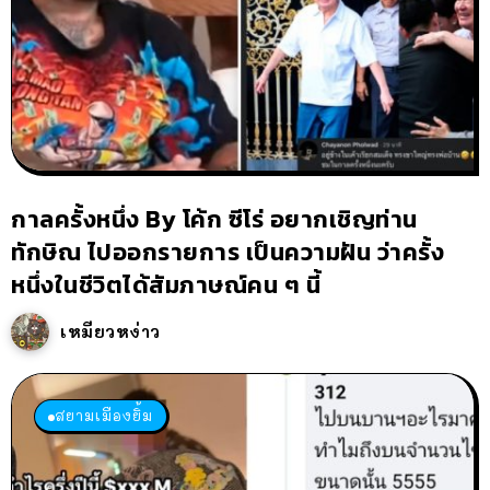
กาลครั้งหนึ่ง By โค้ก ซีโร่ อยากเชิญท่าน
ทักษิณ ไปออกรายการ เป็นความฝัน ว่าครั้ง
หนึ่งในชีวิตได้สัมภาษณ์คน ๆ นี้
เหมียวหง่าว
สยามเมืองยิ้ม