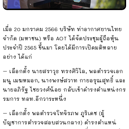
เมื่อ 20 มกราคม 2566 บริษัท ท่าอากาศยานไทย
จํากัด (มหาชน) หรือ AOT ได้จัดประชุมผู้ถือหุ้น
ประจำปี 2565 ขึ้นมา โดยได้มีการเปิดมติหลาย
อย่าง ได้แก่
– เลือกตั้ง นายสราวุธ ทรงศิวิไล, พลตํารวจเอก
มนู เมฆหมอก, นางพงษ์สวาท กายอรุณสุทธิ์ และ
นายอภิรัฐ ไชยวงศ์น้อย กลับเข้าดํารงตําแหน่งกร
รมการ ทอท.อีกวาระหนึ่ง
– เลือกตั้ง พลตํารวจโทจิรภพ ภูริเดช (ผู้
บัญชาการตำรวจสอบสวนกลาง) ดํารงตําแหน่