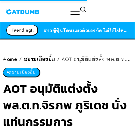
ร้านอาหารในนิวยอร์กประกาศปิดตัวลง หลังอยู่มานานกว่า 45 ปี ติดป้ายขอบคุณลูกค้าทุกคน แถมสูตรทำไวท์ซอสให้แบบจัดเต็ม
สาวญี่ปุ่นโดนแมวตัวเองกัด ไม่ได้ไปหาหมอตั้งแต่เนิ่นๆ สุดท้ายขาบวม กลายเป็นโรคเนื้อเน่า เตือนทาสแมวทั้งหลายให้ระวัง
Trending!!
ได้เวลาเด็กหนวดรวมตัว RF Online Next เปิดให้เล่นแล้ว เกม Sci-Fi MMORPG ระดับตำนาน เล่นได้ทั้งมือถือและ PC
ร้านอาหารในนิวยอร์กประกาศปิดตัวลง หลังอยู่มานานกว่า 45 ปี ติดป้ายขอบคุณลูกค้าทุกคน แถมสูตรทำไวท์ซอสให้แบบจัดเต็ม
สาวญี่ปุ่นโดนแมวตัวเองกัด ไม่ได้ไปหาหมอตั้งแต่เนิ่นๆ สุดท้ายขาบวม กลายเป็นโรคเนื้อเน่า เตือนทาสแมวทั้งหลายให้ระวัง
Home
สยามเมืองยิ้ม
AOT อนุมัติแต่งตั้ง พล.ต.ท.จิรภพ ภูริเดช นั่งแท่นกรรมการ
/
/
สยามเมืองยิ้ม
AOT อนุมัติแต่งตั้ง
พล.ต.ท.จิรภพ ภูริเดช นั่ง
แท่นกรรมการ