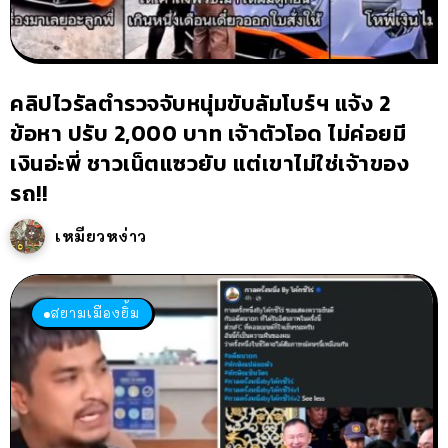
คลิปไวรัลตำรวจจับหนุ่มขับลัมโบร์ฯ แจ้ง 2
ข้อหา ปรับ 2,000 บาท เจ้าตัวโอด ไม่ค่อยมี
เงินอ่ะพี่ ชาวเน็ตแซวยับ แต่เขาไม่ใช่เจ้าของ
รถ!!
เหมียวหง่าว
สยามเมืองยิ้ม