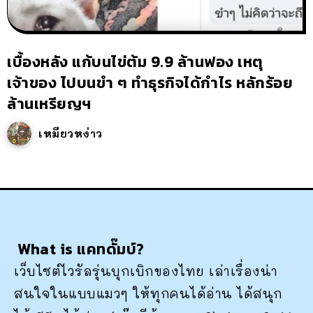
เบื้องหลัง แก้บนไข่ต้ม 9.9 ล้านฟอง เหตุ
เจ้าของ ไปบนขำ ๆ ทำธุรกิจได้กำไร หลักร้อย
ล้านเหรียญฯ
เหมียวหง่าว
What is แคทดั๊มบ์?
เว็บไซต์ไวรัลรุ่นบุกเบิกของไทย เล่าเรื่องน่า
สนใจในแบบแมวๆ ให้ทุกคนได้อ่าน ได้สนุก