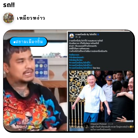
รถ!!
เหมียวหง่าว
สยามเมืองยิ้ม