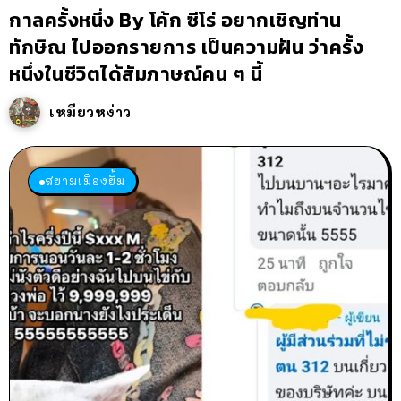
กาลครั้งหนึ่ง By โค้ก ซีโร่ อยากเชิญท่าน
ทักษิณ ไปออกรายการ เป็นความฝัน ว่าครั้ง
หนึ่งในชีวิตได้สัมภาษณ์คน ๆ นี้
เหมียวหง่าว
สยามเมืองยิ้ม