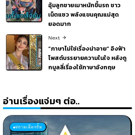
อุ้มลูกชายเมาหนักขึ้นรถ ชาว
เน็ตแซว พลังแขนคุณแม่สุด
ยอดมาก
Next
“ภาษาไม่ใช่เรื่องน่าอาย” อิงฟ้า
โพสต์บรรยายความในใจ หลังถู
กบูลลี่เรื่องใช้ภาษาอังกฤษ
อ่านเรื่องแจ่มๆ ต่อ..
สยามเมืองยิ้ม