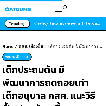
ร้านอาหารในนิวยอร์กประกาศปิดตัวลง หลังอยู่มานานกว่า 45 ปี ติดป้ายขอบคุณลูกค้าทุกคน แถมสูตรทำไวท์ซอสให้แบบจัดเต็ม
สาวญี่ปุ่นโดนแมวตัวเองกัด ไม่ได้ไปหาหมอตั้งแต่เนิ่นๆ สุดท้ายขาบวม กลายเป็นโรคเนื้อเน่า เตือนทาสแมวทั้งหลายให้ระวัง
Trending!!
ได้เวลาเด็กหนวดรวมตัว RF Online Next เปิดให้เล่นแล้ว เกม Sci-Fi MMORPG ระดับตำนาน เล่นได้ทั้งมือถือและ PC
ร้านอาหารในนิวยอร์กประกาศปิดตัวลง หลังอยู่มานานกว่า 45 ปี ติดป้ายขอบคุณลูกค้าทุกคน แถมสูตรทำไวท์ซอสให้แบบจัดเต็ม
สาวญี่ปุ่นโดนแมวตัวเองกัด ไม่ได้ไปหาหมอตั้งแต่เนิ่นๆ สุดท้ายขาบวม กลายเป็นโรคเนื้อเน่า เตือนทาสแมวทั้งหลายให้ระวัง
Home
สยามเมืองยิ้ม
เด็กประถมต้น มีพัฒนาการถดถอยเท่าเด็กอนุบาล กสศ. แนะวิธีฟื้นฟู “กล้ามเนื้อบกพร่อง” ทำต่อเนื่อง 14 วัน จะมีพัฒนาการดีขึ้น
/
/
สยามเมืองยิ้ม
เด็กประถมต้น มี
พัฒนาการถดถอยเท่า
เด็กอนุบาล กสศ. แนะวิธี