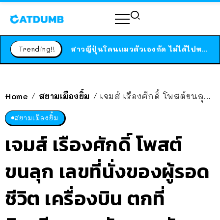
ร้านอาหารในนิวยอร์กประกาศปิดตัวลง หลังอยู่มานานกว่า 45 ปี ติดป้ายขอบคุณลูกค้าทุกคน แถมสูตรทำไวท์ซอสให้แบบจัดเต็ม
สาวญี่ปุ่นโดนแมวตัวเองกัด ไม่ได้ไปหาหมอตั้งแต่เนิ่นๆ สุดท้ายขาบวม กลายเป็นโรคเนื้อเน่า เตือนทาสแมวทั้งหลายให้ระวัง
Trending!!
ได้เวลาเด็กหนวดรวมตัว RF Online Next เปิดให้เล่นแล้ว เกม Sci-Fi MMORPG ระดับตำนาน เล่นได้ทั้งมือถือและ PC
ร้านอาหารในนิวยอร์กประกาศปิดตัวลง หลังอยู่มานานกว่า 45 ปี ติดป้ายขอบคุณลูกค้าทุกคน แถมสูตรทำไวท์ซอสให้แบบจัดเต็ม
สาวญี่ปุ่นโดนแมวตัวเองกัด ไม่ได้ไปหาหมอตั้งแต่เนิ่นๆ สุดท้ายขาบวม กลายเป็นโรคเนื้อเน่า เตือนทาสแมวทั้งหลายให้ระวัง
Home
สยามเมืองยิ้ม
เจมส์ เรืองศักดิ์ โพสต์ขนลุก เลขที่นั่งของผู้รอดชีวิต เครื่องบิน ตกที่อินเดีย ตรงกับของตัวเอง ที่รอดจากเหตุเครื่องบินตก เมื่อ 27 ปีที่แล้ว
/
/
สยามเมืองยิ้ม
เจมส์ เรืองศักดิ์ โพสต์
ขนลุก เลขที่นั่งของผู้รอด
ชีวิต เครื่องบิน ตกที่