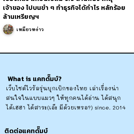
เจ้าของ ไปบนขำ ๆ ทำธุรกิจได้กำไร หลักร้อย
ล้านเหรียญฯ
เหมียวหง่าว
What is แคทดั๊มบ์?
เว็บไซต์ไวรัลรุ่นบุกเบิกของไทย เล่าเรื่องน่า
สนใจในแบบแมวๆ ให้ทุกคนได้อ่าน ได้สนุก
ได้เฮฮา ได้สาระ(เอ๊ะ มีด้วยเหรอ?) since. 2014
ติดต่อแคทดั๊มบ์