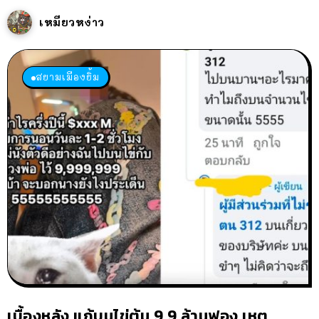
เหมียวหง่าว
สยามเมืองยิ้ม
เบื้องหลัง แก้บนไข่ต้ม 9.9 ล้านฟอง เหตุ