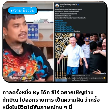
สยามเมืองยิ้ม
กาลครั้งหนึ่ง By โค้ก ซีโร่ อยากเชิญท่าน
ทักษิณ ไปออกรายการ เป็นความฝัน ว่าครั้ง
หนึ่งในชีวิตได้สัมภาษณ์คน ๆ นี้