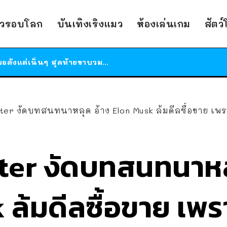
ร้านอาหารในนิวยอร์กประกาศปิดตัวลง หลังอยู่มานานกว่า 45 ปี ติดป้ายขอบคุณลูกค้าทุกคน แถมสูตรทำไวท์ซอสให้แบบจัดเต็ม
าวรอบโลก
บันเทิงเริงแมว
ห้องเล่นเกม
สัตว
สาวญี่ปุ่นโดนแมวตัวเองกัด ไม่ได้ไปหาหมอตั้งแต่เนิ่นๆ สุดท้ายขาบวม กลายเป็นโรคเนื้อเน่า เตือนทาสแมวทั้งหลายให้ระวัง
ได้เวลาเด็กหนวดรวมตัว RF Online Next เปิดให้เล่นแล้ว เกม Sci-Fi MMORPG ระดับตำนาน เล่นได้ทั้งมือถือและ PC
ร้านอาหารในนิวยอร์กประกาศปิดตัวลง หลังอยู่มานานกว่า 45 ปี ติดป้ายขอบคุณลูกค้าทุกคน แถมสูตรทำไวท์ซอสให้แบบจัดเต็ม
สาวญี่ปุ่นโดนแมวตัวเองกัด ไม่ได้ไปหาหมอตั้งแต่เนิ่นๆ สุดท้ายขาบวม กลายเป็นโรคเนื้อเน่า เตือนทาสแมวทั้งหลายให้ระวัง
er งัดบทสนทนาหลุด อ้าง Elon Musk ล้มดีลซื้อขาย เพรา
ter งัดบทสนทนาหล
ล้มดีลซื้อขาย เพร