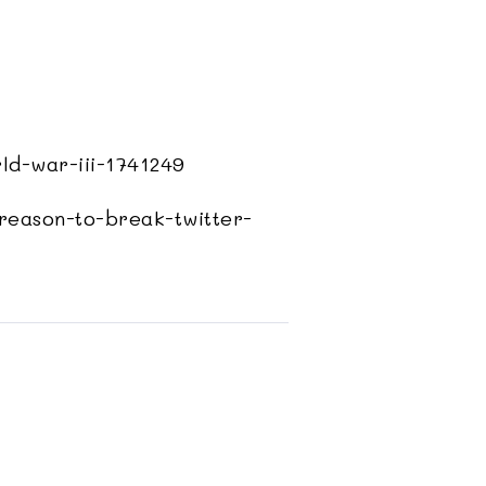
ld-war-iii-1741249
reason-to-break-twitter-