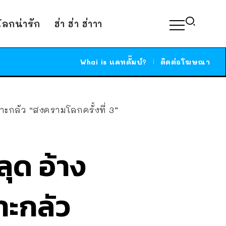
์โลกน่ารัก
ฮ่า ฮ่า ฮ่าาา
Whai is แคทดั๊มบ์?
ติดต่อโฆษณา
ะกลัว “สงครามโลกครั้งที่ 3”
ุด อ้าง
าะกลัว