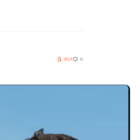
807
0