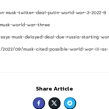
on-musk-twitter-deal-putin-world-war-3-2022-9
-musk-world-war-three
ays-musk-delayed-deal-due-russia-starting-wor
/2022/09/musk-cited-possible-world-war-iii-as-
Share Article