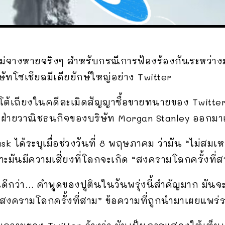
งไม่จางหายจริงๆ สำหรับกรณีการฟ้องร้องกันระหว่า
ัทโซเชียลมีเดียยักษ์ใหญ่อย่าง Twitter
การโต้เถียงในคดีละเมิดสัญญาซื้อขายทนายของ Twit
าฝ่ายวาณิชธนกิจของบริษัท Morgan Stanley ออกมา
k ได้ระบุเมื่อช่วงวันที่ 8 พฤษภาคม ว่ามัน “ไม่สมเห
มันมีความเสี่ยงที่โลกจะเกิด “สงครามโลกครั้งที่สา
ีกว่า… คำพูดของปูตินในวันพรุ่งนี้สำคัญมาก มันจะ
ู่สงครามโลกครั้งที่สาม” ข้อความที่ถูกนำมาเผยแพร่ร