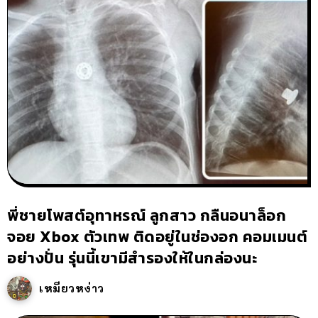
พี่ชายโพสต์อุทาหรณ์ ลูกสาว กลืนอนาล็อก
จอย Xbox ตัวเทพ ติดอยู่ในช่องอก คอมเมนต์
อย่างปั่น รุ่นนี้เขามีสำรองให้ในกล่องนะ
เหมียวหง่าว