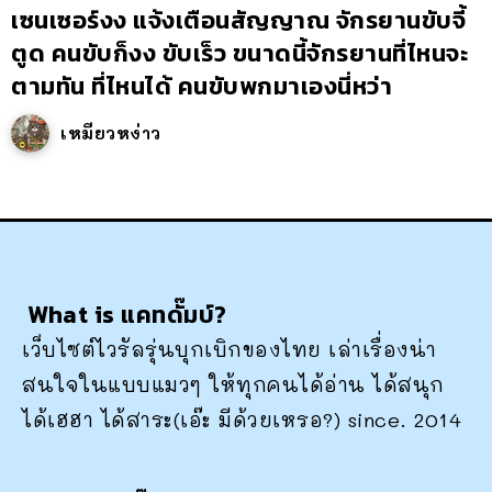
เซนเซอร์งง แจ้งเตือนสัญญาณ จักรยานขับจี้
ตูด คนขับก็งง ขับเร็ว ขนาดนี้จักรยานที่ไหนจะ
ตามทัน ที่ไหนได้ คนขับพกมาเองนี่หว่า
เหมียวหง่าว
What is แคทดั๊มบ์?
เว็บไซต์ไวรัลรุ่นบุกเบิกของไทย เล่าเรื่องน่า
สนใจในแบบแมวๆ ให้ทุกคนได้อ่าน ได้สนุก
ได้เฮฮา ได้สาระ(เอ๊ะ มีด้วยเหรอ?) since. 2014