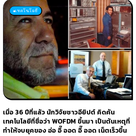
เทคโนโลยี
เมื่อ 36 ปีที่แล้ว นักวิจัยชาวอียิปต์ คิดค้น
เทคโนโลยีที่ชื่อว่า WOFDM ขึ้นมา เป็นต้นเหตุที่
ทำให้จบยุคของ อ่อ อี๊ ออด อี๊ ออด เน็ตเร็วขึ้น