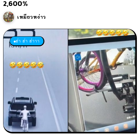
2,600%
เหมียวหง่าว
ฮ่า ฮ่า ฮ่าาา