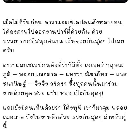
เมื่อไม่กี่วันก่อน ดาราและเซเลปคนดังหลายคน
ได้ลงภาพไปออกงานปาร์ตี้ด้วยกัน ด้วย
บรรยากาศที่สนุกสนาน เอ็นจอยกันสุดๆ ไปเลย
ครับ
ดาราและเซเลปคนดังที่ว่าก็มีทั้ง เจเลอร์ กฤษณ
ภูมิ – พลอย เฌอมาล – แพรวา ณิชาภัทร – แพต
ชนานิษฐ์ – จิงจิง วริศรา ซึ่งทุกคนนั้นมาร่วม
งานด้วยลุค สวย แซ่บ หล่อ เป๊ะกันสุดๆ!
แถมยังมีคนเห็นด้วยว่า โต้งทูพี เขาก็มาคุม พลอย
เฌอมาล ถึงในงานอีกด้วย หวงกันสุดๆ สำหรับคู่
นี้