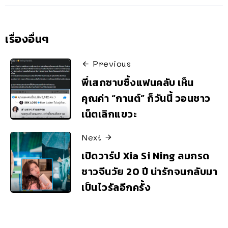
เรื่องอื่นๆ
Previous
พี่เสกซาบซึ้งแฟนคลับ เห็น
คุณค่า “กานต์” ก็วันนี้ วอนชาว
เน็ตเลิกแขวะ
Next
เปิดวาร์ป Xia Si Ning ลมกรด
ชาวจีนวัย 20 ปี น่ารักจนกลับมา
เป็นไวรัลอีกครั้ง