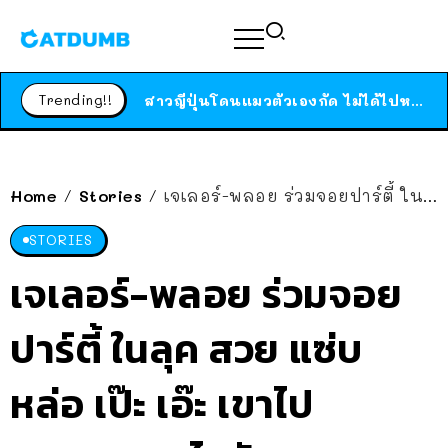
ร้านอาหารในนิวยอร์กประกาศปิดตัวลง หลังอยู่มานานกว่า 45 ปี ติดป้ายขอบคุณลูกค้าทุกคน แถมสูตรทำไวท์ซอสให้แบบจัดเต็ม
สาวญี่ปุ่นโดนแมวตัวเองกัด ไม่ได้ไปหาหมอตั้งแต่เนิ่นๆ สุดท้ายขาบวม กลายเป็นโรคเนื้อเน่า เตือนทาสแมวทั้งหลายให้ระวัง
Trending!!
ได้เวลาเด็กหนวดรวมตัว RF Online Next เปิดให้เล่นแล้ว เกม Sci-Fi MMORPG ระดับตำนาน เล่นได้ทั้งมือถือและ PC
ร้านอาหารในนิวยอร์กประกาศปิดตัวลง หลังอยู่มานานกว่า 45 ปี ติดป้ายขอบคุณลูกค้าทุกคน แถมสูตรทำไวท์ซอสให้แบบจัดเต็ม
สาวญี่ปุ่นโดนแมวตัวเองกัด ไม่ได้ไปหาหมอตั้งแต่เนิ่นๆ สุดท้ายขาบวม กลายเป็นโรคเนื้อเน่า เตือนทาสแมวทั้งหลายให้ระวัง
Home
Stories
เจเลอร์-พลอย ร่วมจอยปาร์ตี้ ในลุค สวย แซ่บ หล่อ เป๊ะ เอ๊ะ เขาไปออกงานอะไรกัน!?
/
/
STORIES
เจเลอร์-พลอย ร่วมจอย
ปาร์ตี้ ในลุค สวย แซ่บ
หล่อ เป๊ะ เอ๊ะ เขาไป