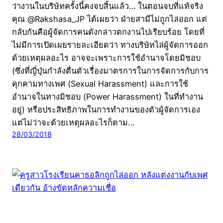
ว่างานในบริษัทครั้งนี้คงจบสิ้นแล้ว… ในตอนจบที่แท้จริง
คุณ @Rakshasa_JP ได้เผยว่า ฝ่ายสามีไม่ถูกไล่ออก แต่
กลับกันคือผู้จัดการคนดังกล่าวตกงานไปเรียบร้อย โดยที่
ไม่มีการเปิดเผยรายละเอียดว่า ทางบริษัทไล่ผู้จัดการออก
ด้วยเหตุผลอะไร อาจจะเพราะการใช้อำนาจโดยมิชอบ
(ซึ่งที่ญี่ปุ่นกำลังตื่นตัวเรื่องมาตรการในการจัดการกับการ
คุกคามทางเพศ (Sexual Harassment) และการใช้
อำนาจในทางมิชอบ (Power Harassment) ในที่ทำงาน
อยู่) หรือประสิทธิภาพในการทำงานของตัวผู้จัดการเอง
แต่ไม่ว่าจะด้วยเหตุผลอะไรก็ตาม…
28/03/2018