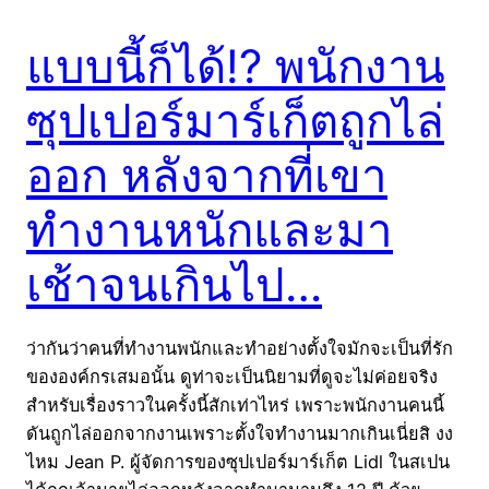
แบบนี้ก็ได้!? พนักงาน
ซุปเปอร์มาร์เก็ตถูกไล่
ออก หลังจากที่เขา
ทำงานหนักและมา
เช้าจนเกินไป…
ว่ากันว่าคนที่ทำงานพนักและทำอย่างตั้งใจมักจะเป็นที่รัก
ขององค์กรเสมอนั้น ดูท่าจะเป็นนิยามที่ดูจะไม่ค่อยจริง
สำหรับเรื่องราวในครั้งนี้สักเท่าไหร่ เพราะพนักงานคนนี้
ดันถูกไล่ออกจากงานเพราะตั้งใจทำงานมากเกินเนี่ยสิ งง
ไหม Jean P. ผู้จัดการของซุปเปอร์มาร์เก็ต Lidl ในสเปน