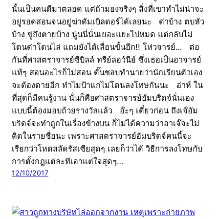
นั้นเป็นคนดีมาตลอด แต่ถ้ามองจริงๆ สิ่งที่เขาทำไม่น่าจะ
อยู่รอดสอนจนอยู่ฆ่าดัมเบิลดอร์ได้เลยนะ ด่าบ้าง ตบหัว
บ้าง ขู่ถึงตายบ้าง นู่นนี่นั่นเยอะแยะไปหมด แต่กลับไม่
โดนด่าโดนไล่ แถมยังได้เลื่อนขั้นอีก!! โห่วจารย์… ต่อ
กันที่ศาสตราจารย์ซีบิลล์ ทรีย์ลอว์นีย์ ซึ่งเธอเป็นอาจารย์
แท้ๆ สอนอะไรก็ไม่สอน ดั๊นชอบทำนายว่านักเรียนตัวเอง
จะต้องตายอีก ทำไมป้าแกไม่โดนลงโทษกันนะ อ่าห์ ใน
ที่สุดก็มีคนรู้งาน นั่นก็คือศาสตราจารย์อัมบริดจ์นั่นเอง
แบบนี้ต้องมอบถ้วยรางวัลแล้ว อ๊ะๆ เดี๋ยวก่อน ถึงเจ๊อัม
บริดจ์จะทำถูกในเรื่องข้างบน ก็ไม่ได้ความว่าอาเจ๊จะไม่
ติดในรายชื่อนะ เพราะศาสตราจารย์อัมบริดจ์คนนี้จะ
เรียกว่าโหดสลัดรัสเซียสุดๆ เลยก็ว่าได้ วิธีการลงโทษกับ
การตั้งกฎแต่ละทีเอาแต่ใจสุดๆ…
12/10/2017