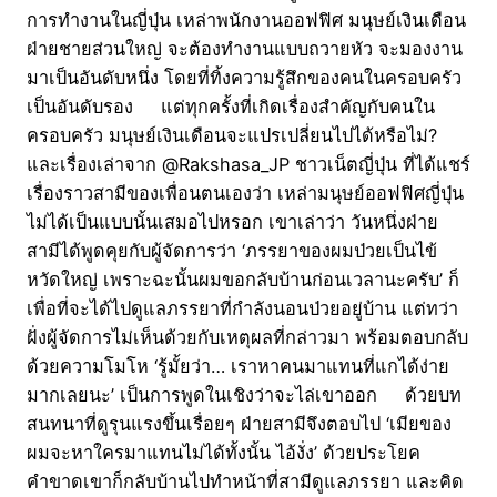
การทำงานในญี่ปุ่น เหล่าพนักงานออฟฟิศ มนุษย์เงินเดือน
ฝ่ายชายส่วนใหญ่ จะต้องทำงานแบบถวายหัว จะมองงาน
มาเป็นอันดับหนึ่ง โดยที่ทิ้งความรู้สึกของคนในครอบครัว
เป็นอันดับรอง แต่ทุกครั้งที่เกิดเรื่องสำคัญกับคนใน
ครอบครัว มนุษย์เงินเดือนจะแปรเปลี่ยนไปได้หรือไม่?
และเรื่องเล่าจาก @Rakshasa_JP ชาวเน็ตญี่ปุ่น ที่ได้แชร์
เรื่องราวสามีของเพื่อนตนเองว่า เหล่ามนุษย์ออฟฟิศญี่ปุ่น
ไม่ได้เป็นแบบนั้นเสมอไปหรอก เขาเล่าว่า วันหนึ่งฝ่าย
สามีได้พูดคุยกับผู้จัดการว่า ‘ภรรยาของผมป่วยเป็นไข้
หวัดใหญ่ เพราะฉะนั้นผมขอกลับบ้านก่อนเวลานะครับ’ ก็
เพื่อที่จะได้ไปดูแลภรรยาที่กำลังนอนป่วยอยู่บ้าน แต่ทว่า
ฝั่งผู้จัดการไม่เห็นด้วยกับเหตุผลที่กล่าวมา พร้อมตอบกลับ
ด้วยความโมโห ‘รู้มั้ยว่า… เราหาคนมาแทนที่แกได้ง่าย
มากเลยนะ’ เป็นการพูดในเชิงว่าจะไล่เขาออก ด้วยบท
สนทนาที่ดูรุนแรงขึ้นเรื่อยๆ ฝ่ายสามีจึงตอบไป ‘เมียของ
ผมจะหาใครมาแทนไม่ได้ทั้งนั้น ไอ้งั่ง’ ด้วยประโยค
คำขาดเขาก็กลับบ้านไปทำหน้าที่สามีดูแลภรรยา และคิด