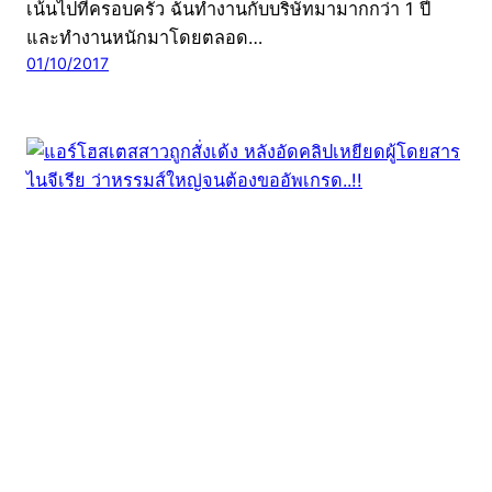
เน้นไปที่ครอบครัว ฉันทำงานกับบริษัทมามากกว่า 1 ปี
และทำงานหนักมาโดยตลอด…
01/10/2017