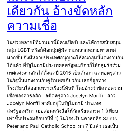
เดียวกัน อ้างขัดหลัก
ความเชื่อ
ในช่วงหลายปีที่ผ่านมานี้มีคนเปิดรับและให้การสนับสนุน
กลุ่ม LGBT หรือก็คือกลุ่มผู้มีความหลากหมายทางเพศ
มากขึ้น จึงมีหลายประเทศอนุญาตให้คนกลุ่มนี้แต่งงานกัน
ได้แล้ว ที่รัฐไมอามีประเทศสหรัฐอเมริกาก็ให้กลุ่มรักร่วม
เพศแต่งงานกันได้ตั้งแต่ปี 2015 เป็นต้นมา แต่พอครูสาว
ในรัฐนั้นแต่งงานกับคู่รักเพศเดียวกัน เธอก็ถูกทาง
โรงเรียนไล่ออกเพราะเรื่องนี้ทันที โดยอ้างว่าขัดต่อความ
เชื่อของคาธอลิก อดีตครูสาว Jocelyn Morffi สาว
Jocelyn Morffi อาศัยอยู่ในรัฐไมอามี ประเทศ
สหรัฐอเมริกา เธอสอนหนังสือให้นักเรียนเกรด 1 (เทียบ
เท่าชั้นประถมศึกษาปีที่ 1) ในโรงเรียนคาธอลิก Saints
Peter and Paul Catholic School มา 7 ปีแล้ว เธอเป็น