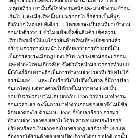
ได้ถูกเจ้านายไล่ออกหลังจากทำมานานถึง 12 ปี ด้วย
เหตุผลที่ว่า เขานั้นตั้งใจทำงานหนักและมาเข้างานเช้าจน
เกินไป และเมื่อเรื่องนี้เผยแพร่ออกไปก็กลายเป็นที่พูด
ถึงกันยกใหญ่เลยทีเดียว โดยเขาจะเป็นคนที่มาเข้างาน
ก่อนปกติราวๆ 1 ชั่วโมงเพื่อเช็คชั้นสินค้า เช็คความ
เรียบร้อยเพื่อให้แน่ใจว่าสินค้าพร้อมที่จะเปิดขายแล้ว
จริงๆ แต่ว่าทางหัวหน้าใหญ่ก็บอกว่าการทำแบบนี้มัน
เป็นการล่วงระเมิดกฎของบริษัท เพราะเขามักจะมาก่อน
และทำอะไรคนเดียวลับๆ ซึ่งตัวหัวหน้ามองว่าการทำแบบ
นี้ยังไงก็ผิดเพราะถือเป็นการทำงานล่วงเวลาที่บริษัทไม่ได้
จ่ายนั่นเอง และเมื่อเรื่องนี้มันไปถึงชั้นศาล ก็มีการฟ้อง
กันยกใหญ่ แต่ทางศาลก็ได้ยกขึ้นมาว่าทาง Lidl นั้น
ยอมรับว่าพวกเขาไม่เคยบอกกับ Jean ว่าห้ามมาทำงาน
ก่อนเวลาเลย ฉะนั้นการมาทำงานก่อนของเขาจึงไม่มีข้อ
ผิดพลาดอะไร ด้านนาย Jean ก็ยังบอกอีกว่า การมา
ทำงานล่วงเวลาของเขาไม่ได้รับค่าตอบแทนอะไรจาก
บริษัทหรือหาเงินจากช่องโหว่ของกฎเลยด้วยซ้ำ เขาแค่
ต้องการให้ร้านค้าของเขาเปิดบริการได้อย่างปกติเท่านั้น