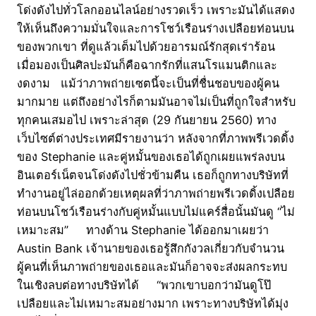
โด่งดังไปทั่วโลกออนไลน์อย่างรวดเร็ว เพราะมันได้แสดง
ให้เห็นถึงความมั่นใจและการโชว์เรือนร่างเปลือยท่อนบน
ของพวกเขา ที่ดูแล้วเต็มไปด้วยอารมณ์รักสุดเร่าร้อน
เมื่อมองเป็นศิลปะมันก็คือฉากรักที่แสนโรแมนติกและ
งดงาม แม้ว่าภาพถ่ายเซตนี้จะเป็นที่ชื่นชอบของผู้คน
มากมาย แต่ถึงอย่างไรก็ตามมันอาจไม่เป็นที่ถูกใจสำหรับ
ทุกคนเสมอไป เพราะล่าสุด (29 กันยายน 2560) ทาง
เว็บไซต์ต่างประเทศมีรายงานว่า หลังจากที่ภาพพรีเวดดิ้ง
ของ Stephanie และคู่หมั้นของเธอได้ถูกเผยแพร่ลงบน
อินเตอร์เน็ตจนโด่งดังไปชั่วข้ามคืน เธอก็ถูกทางบริษัทที่
ทำงานอยู่ไล่ออกด้วยเหตุผลที่ว่าภาพถ่ายพรีเวดดิ้งเปลือย
ท่อนบนโชว์เรือนร่างกับคู่หมั้นแบบไม่แคร์สื่อนั้นมันดู “ไม่
เหมาะสม” ทางด้าน Stephanie ได้ออกมาเผยว่า
Austin Bank เจ้านายของเธอรู้สึกกังวลเกี่ยวกับจำนวน
ผู้คนที่เห็นภาพถ่ายของเธอและมันก็อาจจะส่งผลกระทบ
ในเชิงลบต่อทางบริษัทได้ “พวกเขาบอกว่ามันดูโป๊
เปลือยและไม่เหมาะสมอย่างมาก เพราะทางบริษัทได้มุ่ง