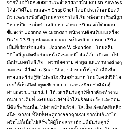
จากที่แอร์โฮสเตสสาวประจำสายการบิน British Airways
ได้อัดวิดีโอผ่านแอพฯ SnapChat โดยมีประเด็นเหยียดสี
ผิว และพาดพิงถึงผู้โดยสารชาวไนจีเรีย หลังจากเรื่องนี้ถูก
วิพากษ์วิจารณ์อย่างหนัก ทางสายการบินเองก็ได้ออกมา
ชี้แจงว่า Joanne Wickenden พนักงานต้อนรับบนเครื่อง
บินวัย 23 ปี ถูกปลดออกจากการเป็นพนักงานของบริษัท
เป็นที่เรียบร้อยแล้ว Joanne Wickenden โดยคลิป
วิดีโอนี้ถูกอัดขึ้นก่อนหน้าที่เธอจะมีไฟลท์ต้องเดินทางไป
ยังประเทศไนจีเรีย ทว่าข้อความ คำพูด และท่าทางต่างๆ
ของเธอ ที่สื่อผ่าน SnapChat กลับชวนให้ลูกค้าที่มีเชื้อ
สายแอฟริกันรู้สึกไม่พอใจเป็นอย่างมาก โดยในคลิปวิดีโอ
เผยให้เห็นถึงคำพูดเชิงถากถาง และเหยียดชาติพันธุ์
ทำนองว่า… “เอาล่ะ!! ได้เวลาคืนวันศุกร์ที่เราต้องทำงาน
กันอย่างเต็มที่ เตรียมตัวเสิร์ฟน้ำให้พร้อมนะจ๊ะ และตอน
นี้ฉันก็พร้อมที่จะไปทำหน้าที่แล้วล่ะ ใส่เสื้อแจ็คเก็ตสีเหลือ
งโง่ๆ ซักอัน ชี้ไปที่ประตูทางออกฉุกเฉิน จากนั้นก็เอาไก่
หรือไม่ก็เนื้อไปเสิร์ฟให้ผู้โดยสาร เฮ้อ…นี่มันวันศุกร์