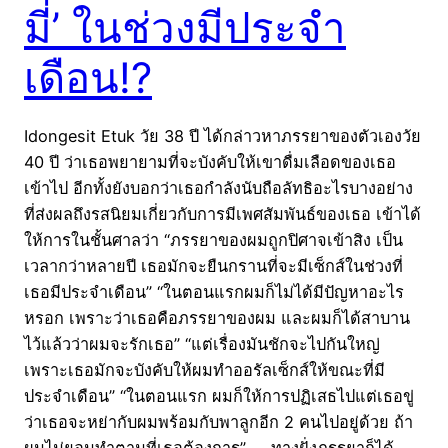
มี่’ ในช่วงมีประจำ
เดือน!?
Idongesit Etuk วัย 38 ปี ได้กล่าวหาภรรยาของตัวเองวัย
40 ปี ว่าเธอพยายามที่จะบังคับให้เขาดื่มเลือดของเธอ
เข้าไป อีกทั้งยังบอกว่าเธอกำลังนับถือลัทธิอะไรบางอย่าง
ที่ส่งผลถึงรสนิยมเกี่ยวกับการมีเพศสัมพันธ์ของเธอ เข้าได้
ให้การในชั้นศาลว่า “ภรรยาของผมถูกปิศาจเข้าสิง เป็น
เวลากว่าหลายปี เธอมักจะยืนกรานที่จะมีเซ็กส์ในช่วงที่
เธอมีประจำเดือน” “ในตอนแรกผมก็ไม่ได้มีปัญหาอะไร
หรอก เพราะว่าเธอคือภรรยาของผม และผมก็ได้สาบาน
ไว้แล้วว่าผมจะรักเธอ” “แต่เรื่องมันชักจะไปกันใหญ่
เพราะเธอมักจะบังคับให้ผมทำออรัลเซ็กส์ให้ขณะที่มี
ประจำเดือน” “ในตอนแรก ผมก็ให้การปฏิเสธไปแต่เธอขู่
ว่าเธอจะหย่ากับผมพร้อมกับพาลูกอีก 2 คนไปอยู่ด้วย ถ้า
ผมไม่ยอมทำตามที่เธอต้องการ” ทางฝั่งภรรยาก็ได้