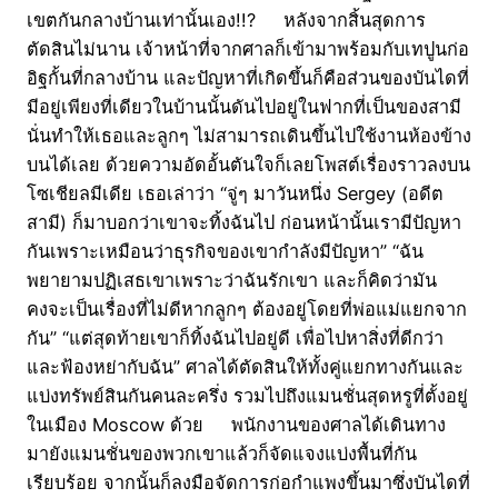
เขตกันกลางบ้านเท่านั้นเอง!!? หลังจากสิ้นสุดการ
ตัดสินไม่นาน เจ้าหน้าที่จากศาลก็เข้ามาพร้อมกับเทปูนก่อ
อิฐกั้นที่กลางบ้าน และปัญหาที่เกิดขึ้นก็คือส่วนของบันไดที่
มีอยู่เพียงที่เดียวในบ้านนั้นดันไปอยู่ในฟากที่เป็นของสามี
นั่นทำให้เธอและลูกๆ ไม่สามารถเดินขึ้นไปใช้งานห้องข้าง
บนได้เลย ด้วยความอัดอั้นตันใจก็เลยโพสต์เรื่องราวลงบน
โซเชียลมีเดีย เธอเล่าว่า “จู่ๆ มาวันหนึ่ง Sergey (อดีต
สามี) ก็มาบอกว่าเขาจะทิ้งฉันไป ก่อนหน้านั้นเรามีปัญหา
กันเพราะเหมือนว่าธุรกิจของเขากำลังมีปัญหา” “ฉัน
พยายามปฏิเสธเขาเพราะว่าฉันรักเขา และก็คิดว่ามัน
คงจะเป็นเรื่องที่ไม่ดีหากลูกๆ ต้องอยู่โดยที่พ่อแม่แยกจาก
กัน” “แต่สุดท้ายเขาก็ทิ้งฉันไปอยู่ดี เพื่อไปหาสิ่งที่ดีกว่า
และฟ้องหย่ากับฉัน” ศาลได้ตัดสินให้ทั้งคู่แยกทางกันและ
แบ่งทรัพย์สินกันคนละครึ่ง รวมไปถึงแมนชั่นสุดหรูที่ตั้งอยู่
ในเมือง Moscow ด้วย พนักงานของศาลได้เดินทาง
มายังแมนชั่นของพวกเขาแล้วก็จัดแจงแบ่งพื้นที่กัน
เรียบร้อย จากนั้นก็ลงมือจัดการก่อกำแพงขึ้นมาซึ่งบันไดที่