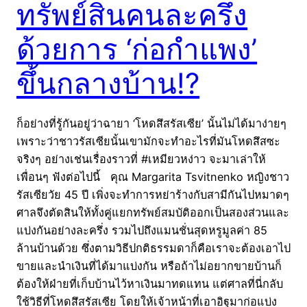
ทรัพย์สินคนละครึ่ง
ด้วยการ ‘ก่อกำแพง’
ขึ้นกลางบ้าน!?
ก็อย่างที่รู้กันอยู่ว่าฉายา ‘โหดสึสรัสเซีย’ นั้นไม่ได้มาง่ายๆ
เพราะว่าชาวรัสเซียนั้นเขามักจะทำอะไรที่มันโหดสึสซะ
จริงๆ อย่างเช่นเรื่องราวที่ #เหมียวหง่าว จะมาเล่าให้
เพื่อนๆ ฟังต่อไปนี้ คุณ Margarita Tsvitnenko หญิงชาว
รัสเซียวัย 45 ปี เพิ่งจะทำการหย่าร้างกับสามีกันไปหมาดๆ
ศาลจึงตัดสินให้ทั้งคู่แยกทรัพย์สมบัติออกเป็นสองส่วนและ
แบ่งกันอย่างละครึ่ง รวมไปถึงแมนชั่นสุดหรูมูลค่า 85
ล้านบ้านด้วย ซึ่งตามวิธีปกติธรรมดาก็คือเราจะต้องเอาไป
ขายและนำเงินที่ได้มาแบ่งกัน หรือถ้าไม่อยากขายบ้านก็
ต้องให้ฝ่ายที่เก็บบ้านไว้หาเงินมาทดแทน แต่ศาลที่นี่กลับ
ใช้วิธีที่โหดสึสรัสเซีย โดยให้เจ้าหน้าที่เอาอิฐมาก่อแบ่ง