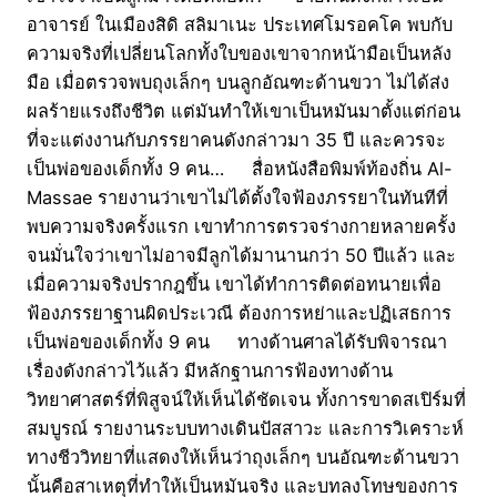
อาจารย์ ในเมืองสิดิ สลิมาเนะ ประเทศโมรอคโค พบกับ
ความจริงที่เปลี่ยนโลกทั้งใบของเขาจากหน้ามือเป็นหลัง
มือ เมื่อตรวจพบถุงเล็กๆ บนลูกอัณฑะด้านขวา ไม่ได้ส่ง
ผลร้ายแรงถึงชีวิต แต่มันทำให้เขาเป็นหมันมาตั้งแต่ก่อน
ที่จะแต่งงานกับภรรยาคนดังกล่าวมา 35 ปี และควรจะ
เป็นพ่อของเด็กทั้ง 9 คน… สื่อหนังสือพิมพ์ท้องถิ่น Al-
Massae รายงานว่าเขาไม่ได้ตั้งใจฟ้องภรรยาในทันทีที่
พบความจริงครั้งแรก เขาทำการตรวจร่างกายหลายครั้ง
จนมั่นใจว่าเขาไม่อาจมีลูกได้มานานกว่า 50 ปีแล้ว และ
เมื่อความจริงปรากฎขึ้น เขาได้ทำการติดต่อทนายเพื่อ
ฟ้องภรรยาฐานผิดประเวณี ต้องการหย่าและปฏิเสธการ
เป็นพ่อของเด็กทั้ง 9 คน ทางด้านศาลได้รับพิจารณา
เรื่องดังกล่าวไว้แล้ว มีหลักฐานการฟ้องทางด้าน
วิทยาศาสตร์ที่พิสูจน์ให้เห็นได้ชัดเจน ทั้งการขาดสเปิร์มที่
สมบูรณ์ รายงานระบบทางเดินปัสสาวะ และการวิเคราะห์
ทางชีววิทยาที่แสดงให้เห็นว่าถุงเล็กๆ บนอัณฑะด้านขวา
นั้นคือสาเหตุที่ทำให้เป็นหมันจริง และบทลงโทษของการ