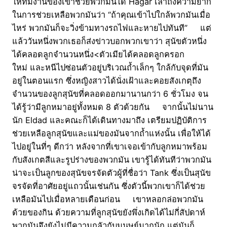
ให้ทีมงานของเขาช่วยพวกมันได้ Hagar เล่าถึงความยาก
ในการช่วยเหลือพวกมันว่า “ถ้าคุณเข้าไปใกล้พวกมันเมื่อ
ไหร่ พวกมันก็จะวิ่งข้ามทางรถไฟและหายไปทันที” แต่
แล้ววันหนึ่งพวกเธอก็ส่งข่าวบอกพวกเขาว่า สุนัขตัวหนึ่ง
ได้คลอดลูกจำนวนหนึ่ง<ตัวเมียได้คลอดลูกครอก
ใหม่ และหนีไปซ่อนตัวอยู่บริเวณถ้ำเล็กๆ ใกล้กับจุดที่มัน
อยู่ในตอนแรก ซึ่งหญิงสาวได้นั่งเฝ้าและคอยสังเกตุถึง
จำนวนของลูกสุนัขที่คลอดออกมานานกว่า 6 ชั่วโมง จน
ได้รู้ว่ามีลูกหมาอยู่ทั้งหมด 8 ตัวด้วยกัน จากนั้นไม่นาน
นัก Eldad และคณะก็ได้เดินทางมาถึง เตรียมปฏิบัติการ
ช่วยเหลือลูกสุนัขและแม่ของมันจากถ้ำแห่งนั้น เพื่อให้ได้
ไปอยู่ในที่ๆ ดีกว่า หลังจากที่เขาเจอเข้ากับลูกหมาพร้อม
กับสังเกตสีและรูปร่างของพวกมัน เขารู้ได้ทันทีว่าพวกมัน
น่าจะเป็นลูกของสุนัขจรจัดตัวผู้ที่ชื่อว่า Tank ซึ่งเป็นสุนัข
จรจัดที่อาศัยอยู่แถวนั้นเช่นกัน ซึ่งตัวนี้พวกเขาก็ได้ช่วย
เหลือมันไปเมื่อหลายเดือนก่อน เขาหลอกล่อพวกมัน
ด้วยของกิน ด้วยความที่ลูกสุนัขยังพึ่งเกิดได้ไม่กี่สัปดาห์
พวกมันจึงยังไม่มีความกลัวกับมนุษย์มากนัก แต่มันก็