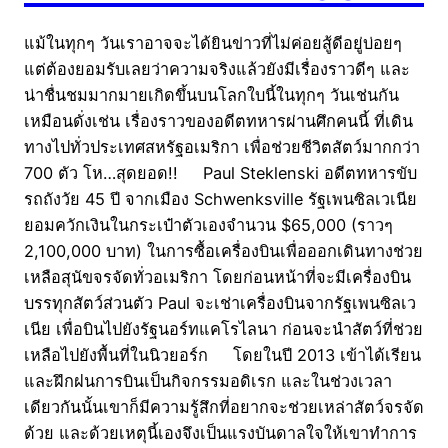
แม้ในทุกๆ วันเราอาจจะได้ยินข่าวที่ไม่ค่อยสู้ดีอยู่บ่อยๆ
แต่ต้องยอมรับเลยว่าความจริงแล้วยังมีเรื่องราวดีๆ และ
น่าชื่นชมมากมายเกิดขึ้นบนโลกใบนี้ในทุกๆ วันเช่นกัน
เหมือนดั่งเช่น เรื่องราวของอดีตทหารผ่านศึกคนนี้ ที่เดิน
ทางไปทั่วประเทศสหรัฐอเมริกา เพื่อช่วยชีวิตสัตว์มากกว่า
700 ตัว โห…สุดยอด!! Paul Steklenski อดีตทหารขับ
รถถังวัย 45 ปี จากเมือง Schwenksville รัฐเพนซิลเวเนีย
ยอมควักเงินในกระเป๋าตัวเองจำนวน $65,000 (ราวๆ
2,100,000 บาท) ในการซื้อเครื่องบินเพื่อออกเดินทางช่วย
เหลือสุนัขจรจัดทั่วอเมริกา โดยก่อนหน้าที่จะมีเครื่องบิน
บรรทุกสัตว์ส่วนตัว Paul จะเช่าเครื่องบินจากรัฐเพนซิลเว
เนีย เพื่อบินไปยังรัฐนอร์ทแคโรไลนา ก่อนจะนำสัตว์ที่ช่วย
เหลือไปยังพื้นที่ในนิวยอร์ก โดยในปี 2013 เข้าได้เรียน
และฝึกฝนการบินเป็นกิจกรรมอดิเรก และในช่วงเวลา
เดียวกันนั้นเขาก็มีความรู้สึกที่อยากจะช่วยเหล่าสัตว์จรจัด
ด้วย และด้วยเหตุนี้เองจึงเป็นแรงบันดาลใจให้เขาทำการ