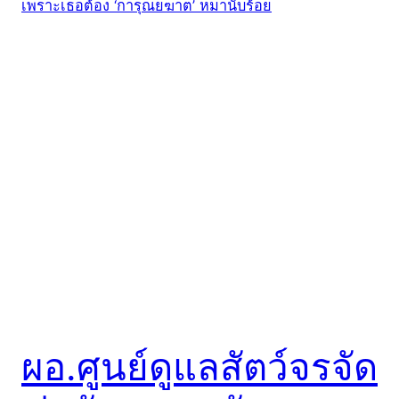
ผอ.ศูนย์ดูแลสัตว์จรจัด