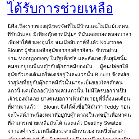
ได้รับการช่วยเหลือ
นี่คือเรื่องราวของสุนัขจรจัดที่ไม่มีบ้านและไม่มีแม้แต่คน
ที่รักมันเลย มีเพียงตุ๊กตาหมีนุ่มๆ ที่มันคอยกอดตลอดเวลา
เพื่อทำให้ตัวเองอุ่นใจ จนเมื่อสัปดาห์ที่แล้ว Kourtnee
Blount ผู้ช่วยเหลือสุนัขจากองค์กรอิสระ ขับรถผ่าน
ย่าน Montgomery ในรัฐเท็กซัส และสังเกตเห็นสุนัขนั้น
หมอบอยู่บนพื้นหญ้ากับตุ๊กตาหมีของมัน ผู้คนปล่อยให้
สุนัขตัวเองเดินเตร็ดเตร่อยู่ในละแวกนั้น Blount จึงสงสัย
ว่าสุนัขที่อยู่กับตุ๊กตาหมีตัวนั้นน่าจะเป็นของใครสักคน
แถวนี้ แต่เมื่อลองไปถามคนแถวนั้น ไม่มีใครบอกว่าเป็น
เจ้าของมันเลย บางคนบอกว่าเห็นมันมาอยู่ที่นี่ตั้งแต่เดือน
ที่ผ่านมาแล้ว Blount จึงได้ตั้งชื่อให้มันว่า Teddy ก่อน
จะโพสต์ภาพน้องหมาที่อยู่กับตุ๊กตาลงในเฟซบุ๊กเพื่อหาคน
ที่สามารถช่วยเหลือมันได้ และแล้ว Destiny Swatzel
จากองค์กรช่วยเหลืออิสระจากอีกหน่วยงานหนึ่งก็อาสา
เข้ามาช่วย แต่เมื่อ Swatzel มาถึง ดูเหมือนว่าจะสายเกิน