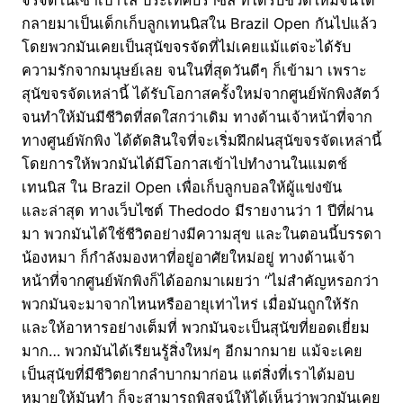
กลายมาเป็นเด็กเก็บลูกเทนนิสใน Brazil Open กันไปแล้ว
โดยพวกมันเคยเป็นสุนัขจรจัดที่ไม่เคยแม้แต่จะได้รับ
ความรักจากมนุษย์เลย จนในที่สุดวันดีๆ ก็เข้ามา เพราะ
สุนัขจรจัดเหล่านี้ ได้รับโอกาสครั้งใหม่จากศูนย์พักพิงสัตว์
จนทำให้มันมีชีวิตที่สดใสกว่าเดิม ทางด้านเจ้าหน้าที่จาก
ทางศูนย์พักพิง ได้ตัดสินใจที่จะเริ่มฝึกฝนสุนัขจรจัดเหล่านี้
โดยการให้พวกมันได้มีโอกาสเข้าไปทำงานในแมตช์
เทนนิส ใน Brazil Open เพื่อเก็บลูกบอลให้ผู้แข่งขัน
และล่าสุด ทางเว็บไซต์ Thedodo มีรายงานว่า 1 ปีที่ผ่าน
มา พวกมันได้ใช้ชีวิตอย่างมีความสุข และในตอนนี้บรรดา
น้องหมา ก็กำลังมองหาที่อยู่อาศัยใหม่อยู่ ทางด้านเจ้า
หน้าที่จากศูนย์พักพิงก็ได้ออกมาเผยว่า “ไม่สำคัญหรอกว่า
พวกมันจะมาจากไหนหรืออายุเท่าไหร่ เมื่อมันถูกให้รัก
และให้อาหารอย่างเต็มที่ พวกมันจะเป็นสุนัขที่ยอดเยี่ยม
มาก… พวกมันได้เรียนรู้สิ่งใหม่ๆ อีกมากมาย แม้จะเคย
เป็นสุนัขที่มีชีวิตยากลำบากมาก่อน แต่สิ่งที่เราได้มอบ
หมายให้มันทำ ก็จะสามารถพิสูจน์ให้ได้เห็นว่าพวกมันเคย