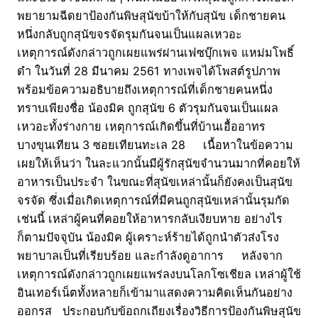
พยายามฉีดยาป้องกันพิษสุนัขบ้าให้กับสุนัข เด็กชายคน
หนึ่งกลับถูกสุนัขจรจัดรุมกันจนเป็นแผลเหวอะ
เหตุการณ์ดังกล่าวถูกเผยแพร่ผ่านเฟซบุ๊กเพจ แหม่มโพธิ์
ดำ ในวันที่ 28 มีนาคม 2561 ทางเพจได้โพสต์รูปภาพ
พร้อมข้อความอธิบายถึงเหตุการณ์ที่เด็กชายคนหนึ่ง
ทราบเพียงชื่อ น้องมิค ถูกสุนัข 6 ตัวรุมกันจนเป็นแผล
เหวอะทั้งร่างกาย เหตุการณ์เกิดขึ้นที่บ้านเอื้ออาทร
บางขุนเทียน 3 ซอยเทียนทะเล 28 เนื้อหาในข้อความ
เผยให้เห็นว่า ในละแวกนั้นมีผู้รักสุนัขจำนวนมากที่คอยให้
อาหารเป็นประจำ ในขณะที่สุนัขเหล่านั้นก็ยังคงเป็นสุนัข
จรจัด ซึ่งเมื่อเกิดเหตุการณ์ที่มีคนถูกสุนัขเหล่านั้นรุมกัด
เช่นนี้ เหล่าผู้คนที่คอยให้อาหารกลับเงียบหาย อย่างไร
ก็ตามปัจจุบัน น้องมิค ผู้เคราะห์ร้ายได้ถูกนำตัวส่งโรง
พยาบาลเป็นที่เรียบร้อย และกำลังดูอาการ หลังจาก
เหตุการณ์ดังกล่าวถูกเผยแพร่ลงบนโลกโซเชียล เหล่าผู้ใช้
อินเทอร์เน็ตทั้งหลายก็เข้ามาแสดงความคิดเห็นกันอย่าง
ออกรส ประกอบกับข้อถกเถียงเรื่องวิธีการป้องกันพิษสุนัข