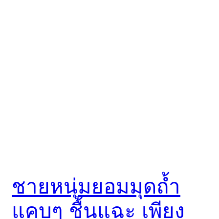
ชายหนุ่มยอมมุดถ้ำ
แคบๆ ชื้นแฉะ เพียง