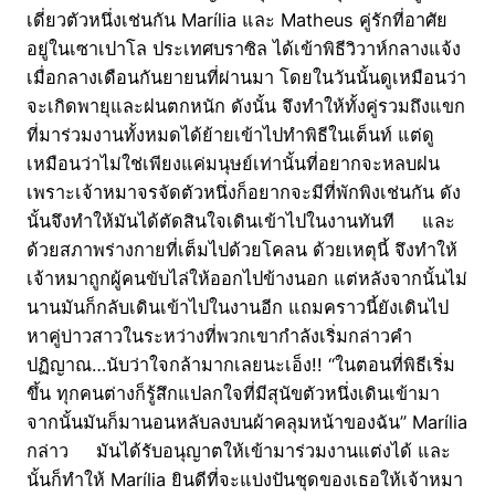
เดี่ยวตัวหนึ่งเช่นกัน Marília และ Matheus คู่รักที่อาศัย
อยู่ในเซาเปาโล ประเทศบราซิล ได้เข้าพิธีวิวาห์กลางแจ้ง
เมื่อกลางเดือนกันยายนที่ผ่านมา โดยในวันนั้นดูเหมือนว่า
จะเกิดพายุและฝนตกหนัก ดังนั้น จึงทำให้ทั้งคู่รวมถึงแขก
ที่มาร่วมงานทั้งหมดได้ย้ายเข้าไปทำพิธีในเต็นท์ แต่ดู
เหมือนว่าไม่ใช่เพียงแค่มนุษย์เท่านั้นที่อยากจะหลบฝน
เพราะเจ้าหมาจรจัดตัวหนึ่งก็อยากจะมีที่พักพิงเช่นกัน ดัง
นั้นจึงทำให้มันได้ตัดสินใจเดินเข้าไปในงานทันที และ
ด้วยสภาพร่างกายที่เต็มไปด้วยโคลน ด้วยเหตุนี้ จึงทำให้
เจ้าหมาถูกผู้คนขับไล่ให้ออกไปข้างนอก แต่หลังจากนั้นไม่
นานมันก็กลับเดินเข้าไปในงานอีก แถมคราวนี้ยังเดินไป
หาคู่บ่าวสาวในระหว่างที่พวกเขากำลังเริ่มกล่าวคำ
ปฏิญาณ…นับว่าใจกล้ามากเลยนะเอ็ง!! “ในตอนที่พิธีเริ่ม
ขึ้น ทุกคนต่างก็รู้สึกแปลกใจที่มีสุนัขตัวหนึ่งเดินเข้ามา
จากนั้นมันก็มานอนหลับลงบนผ้าคลุมหน้าของฉัน” Marília
กล่าว มันได้รับอนุญาตให้เข้ามาร่วมงานแต่งได้ และ
นั้นก็ทำให้ Marília ยินดีที่จะแบ่งปันชุดของเธอให้เจ้าหมา