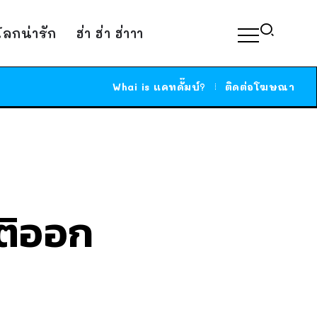
์โลกน่ารัก
ฮ่า ฮ่า ฮ่าาา
Whai is แคทดั๊มบ์?
ติดต่อโฆษณา
ติออก