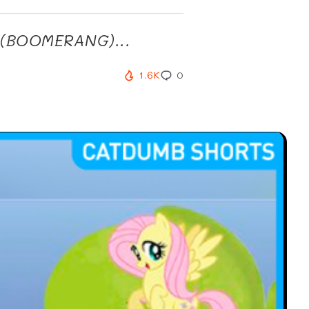
ง (BOOMERANG)...
1.6K
0