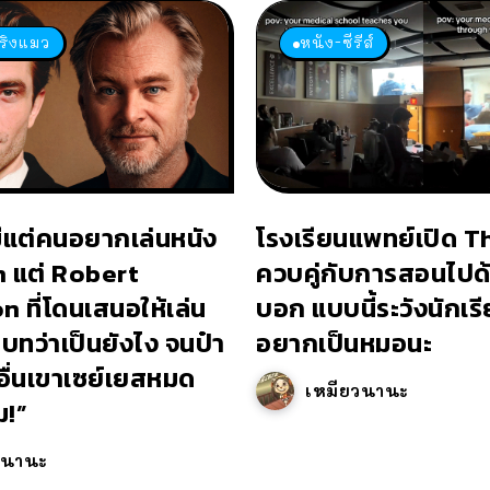
เริงแมว
หนัง-ซีรีส์
มีแต่คนอยากเล่นหนัง
โรงเรียนแพทย์เปิด T
n แต่ Robert
ควบคู่กับการสอนไปด
 ที่โดนเสนอให้เล่น
บอก แบบนี้ระวังนักเรี
บทว่าเป็นยังไง จนป๋า
อยากเป็นหมอนะ
ื่นเขาเซย์เยสหมด
เหมียวนานะ
ม!”
วนานะ