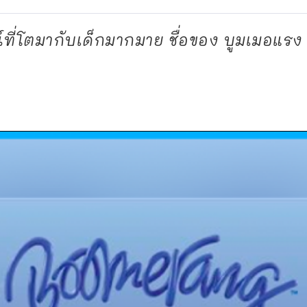
์ที่โตมากับเด็กมากมาย ชื่อของ บูมเมอแร