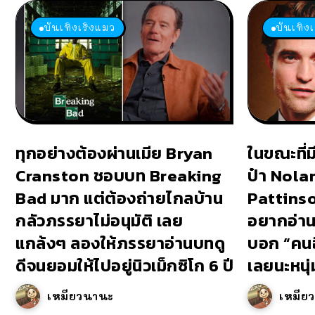
บันเทิงเริงแมว
บันเทิง
ทุกอย่างต้องผ่านเมีย Bryan
ในขณะที่
Cranston ชอบบท Breaking
ป๋า Nola
Bad มาก แต่ต้องถ่ายไกลบ้าน
Pattinson
กลัวภรรยาไม่อนุมัติ เลย
อยากอ่าน
แกล้งๆ ลองให้ภรรยาอ่านบทดู
บอก “คนอ
ดีจนยอมให้ไปอยู่นิวเม็กซิโก 6 ปี
เลยนะหนุ่
เหมียวนานะ
เหมีย