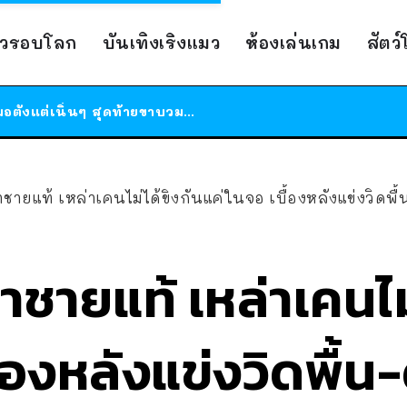
ร้านอาหารในนิวยอร์กประกาศปิดตัวลง หลังอยู่มานานกว่า 45 ปี ติดป้ายขอบคุณลูกค้าทุกคน แถมสูตรทำไวท์ซอสให้แบบจัดเต็ม
าวรอบโลก
บันเทิงเริงแมว
ห้องเล่นเกม
สัตว
สาวญี่ปุ่นโดนแมวตัวเองกัด ไม่ได้ไปหาหมอตั้งแต่เนิ่นๆ สุดท้ายขาบวม กลายเป็นโรคเนื้อเน่า เตือนทาสแมวทั้งหลายให้ระวัง
ได้เวลาเด็กหนวดรวมตัว RF Online Next เปิดให้เล่นแล้ว เกม Sci-Fi MMORPG ระดับตำนาน เล่นได้ทั้งมือถือและ PC
ร้านอาหารในนิวยอร์กประกาศปิดตัวลง หลังอยู่มานานกว่า 45 ปี ติดป้ายขอบคุณลูกค้าทุกคน แถมสูตรทำไวท์ซอสให้แบบจัดเต็ม
สาวญี่ปุ่นโดนแมวตัวเองกัด ไม่ได้ไปหาหมอตั้งแต่เนิ่นๆ สุดท้ายขาบวม กลายเป็นโรคเนื้อเน่า เตือนทาสแมวทั้งหลายให้ระวัง
ชายแท้ เหล่าเคนไม่ได้ขิงกันแค่ในจอ เบื้องหลังแข่งวิดพื้น
าชายแท้ เหล่าเคนไม่
้องหลังแข่งวิดพื้น-