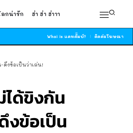
์โลกน่ารัก
ฮ่า ฮ่า ฮ่าาา
Whai is แคทดั๊มบ์?
ติดต่อโฆษณา
-ดึงข้อเป็นว่าเล่น!
ได้ขิงกัน
ดึงข้อเป็น