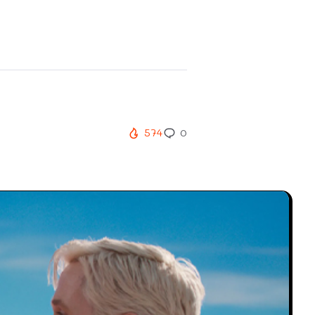
574
0