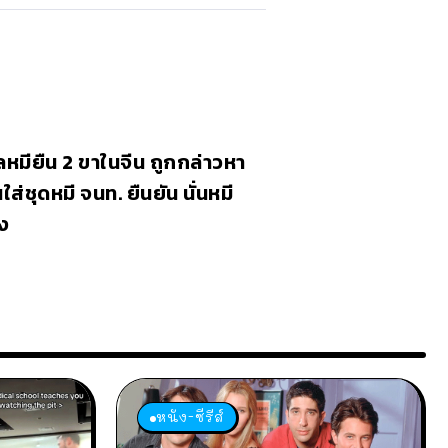
ลหมียืน 2 ขาในจีน ถูกกล่าวหา
ใส่ชุดหมี จนท. ยืนยัน นั่นหมี
งง
หนัง-ซีรีส์