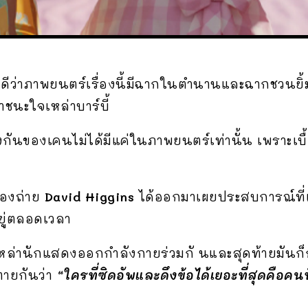
ดีว่าภาพยนตร์เรื่องนี้มีฉากในตำนานและฉากชวนยิ้ม
าชนะใจเหล่าบาร์บี้
นของเคนไม่ได้มีแค่ในภาพยนตร์เท่านั้น เพราะเบื้อ
องถ่าย
David Higgins
ได้ออกมาเผยประสบการณ์ที่
งอยู่ตลอดเวลา
เหล่านักแสดงออกกำลังกายร่วมกั นและสุดท้ายมันก
ทายกันว่า
“ใครที่ซิดอัพและดึงข้อได้เยอะที่สุดคือคนที