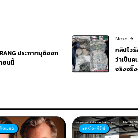
Next
คลิปไวรั
RANG ประกาศยุติออก
ว่าเป็นคน
ายนนี้
จริงจริ๊
เริงแมว
หนัง-ซีรีส์