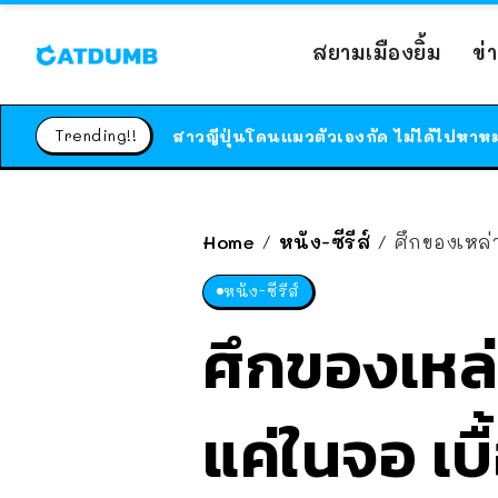
สยามเมืองยิ้ม
ข่
Trending!!
Home
หนัง-ซีรีส์
ศึกของเหล่า
/
/
หนัง-ซีรีส์
ศึกของเหล่
แค่ในจอ เบื