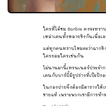
ใครที่ได้ชม Barbie คงจะทราบ
เหล่าเคนทั้งหลายขิงกันเพื่อเอ
แต่ทุกคนทราบไหมคะว่าฉากขิงกั
ใครยอมใครเช่นกัน
ไม่นานมานี้เทรนเนอร์ประจำก
เคนกับบาร์บี้มีรูปร่างที่เป๊ะปั
ในกองถ่ายจึงต้องมีตารางให้
ชายแท้ เพราะพวกเขามีการท้า