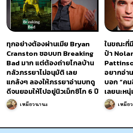
ทุกอย่างต้องผ่านเมีย Bryan
ในขณะที่
Cranston ชอบบท Breaking
ป๋า Nola
Bad มาก แต่ต้องถ่ายไกลบ้าน
Pattinson
กลัวภรรยาไม่อนุมัติ เลย
อยากอ่าน
แกล้งๆ ลองให้ภรรยาอ่านบทดู
บอก “คนอ
ดีจนยอมให้ไปอยู่นิวเม็กซิโก 6 ปี
เลยนะหนุ่
เหมียวนานะ
เหมีย