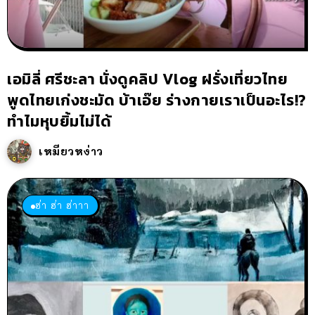
เอมิลี่ ศรีชะลา นั่งดูคลิป Vlog ฝรั่งเที่ยวไทย
พูดไทยเก่งชะมัด บ้าเอ๊ย ร่างกายเราเป็นอะไร!?
ทำไมหุบยิ้มไม่ได้
เหมียวหง่าว
ฮ่า ฮ่า ฮ่าาา