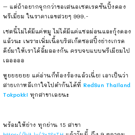
– แต่ถ้าอยากจุกกว่าขอเสนอเซตเรดซันปิ้งดอง
พรีเมี่ยม ในราคาเลขสวยๆ 999.-
เซตนี้ไม่ได้มีแค่หมู ไม่ได้มีแค่แซลม่อนและกุ้งดอง
แล้วนะ เพราะเพิ่มเนื้อบริสเก็ตซอสปิ้งย่างเกรด
ดีย์มาให้เราได้ลิ้มลองกัน ครบจบแบบพรีเมียมไป
เลออออ
หูยยยยยย แค่อ่านก็ท้องร้องแล้วเนี่ย! เอาเป็นว่า
สายเกาหลีเกาใจไปตำกันได้ที่
RedSun Thailand
Tokpokki
ทุกสาขาเลยนะ
พร้อมให้ย่าง ทุกย่าน 15 สาขา
https://bit.ly/3x1SsTH
แล้ววันนี้ ถึง 9 ตุลาคม