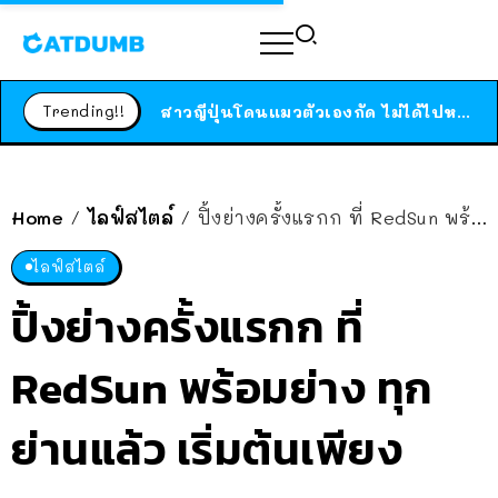
ร้านอาหารในนิวยอร์กประกาศปิดตัวลง หลังอยู่มานานกว่า 45 ปี ติดป้ายขอบคุณลูกค้าทุกคน แถมสูตรทำไวท์ซอสให้แบบจัดเต็ม
สาวญี่ปุ่นโดนแมวตัวเองกัด ไม่ได้ไปหาหมอตั้งแต่เนิ่นๆ สุดท้ายขาบวม กลายเป็นโรคเนื้อเน่า เตือนทาสแมวทั้งหลายให้ระวัง
Trending!!
ได้เวลาเด็กหนวดรวมตัว RF Online Next เปิดให้เล่นแล้ว เกม Sci-Fi MMORPG ระดับตำนาน เล่นได้ทั้งมือถือและ PC
ร้านอาหารในนิวยอร์กประกาศปิดตัวลง หลังอยู่มานานกว่า 45 ปี ติดป้ายขอบคุณลูกค้าทุกคน แถมสูตรทำไวท์ซอสให้แบบจัดเต็ม
สาวญี่ปุ่นโดนแมวตัวเองกัด ไม่ได้ไปหาหมอตั้งแต่เนิ่นๆ สุดท้ายขาบวม กลายเป็นโรคเนื้อเน่า เตือนทาสแมวทั้งหลายให้ระวัง
Home
ไลฟ์สไตล์
ปิ้งย่างครั้งแรกก ที่ RedSun พร้อมย่าง ทุกย่านแล้ว เริ่มต้นเพียง 699.-
/
/
ไลฟ์สไตล์
ปิ้งย่างครั้งแรกก ที่
RedSun พร้อมย่าง ทุก
ย่านแล้ว เริ่มต้นเพียง