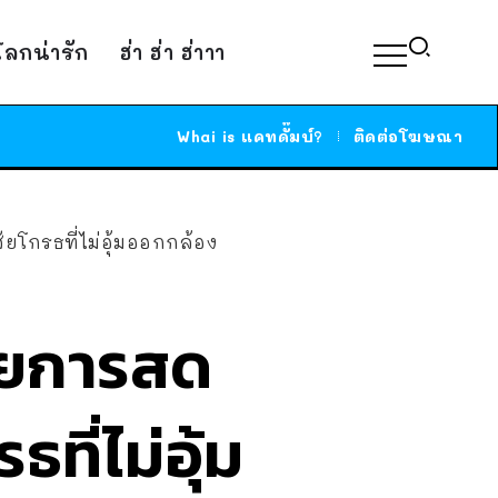
์โลกน่ารัก
ฮ่า ฮ่า ฮ่าาา
Whai is แคทดั๊มบ์?
ติดต่อโฆษณา
โกรธที่ไม่อุ้มออกกล้อง
ายการสด
ที่ไม่อุ้ม