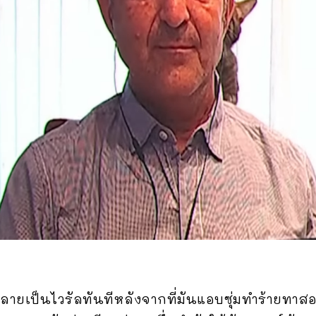
กลายเป็นไวรัลทันทีหลังจากที่มันแอบซุ่มทำร้ายทา