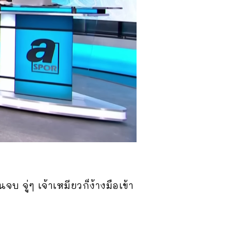
จบ จู่ๆ เจ้าเหมียวก็ง้างมือเข้า