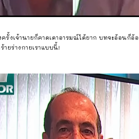
างครั้งเจ้านายก็คาดเดาอารมณ์ได้ยาก บทจะอ้อนก็อ้
ร้ายร่างกายเราแบบนี้!