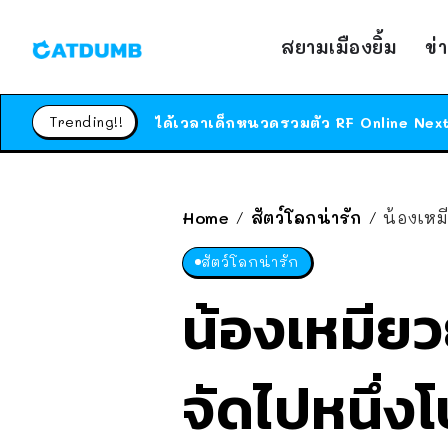
สยามเมืองยิ้ม
ข่
Trending!!
Home
สัตว์โลกน่ารัก
น้องเหม
/
/
สัตว์โลกน่ารัก
น้องเหมี
จัดไปหนึ่งโ