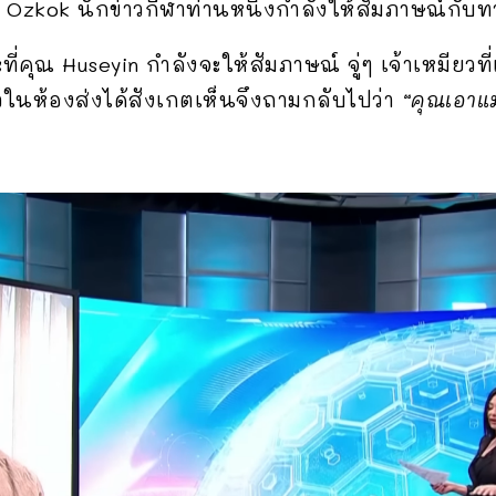
eyin Ozkok นักข่าวกีฬาท่านหนึ่งกำลังให้สัมภาษณ์กั
่คุณ Huseyin กำลังจะให้สัมภาษณ์ จู่ๆ เจ้าเหมียวที่เ
่าวในห้องส่งได้สังเกตเห็นจึงถามกลับไปว่า
“คุณเอาแ