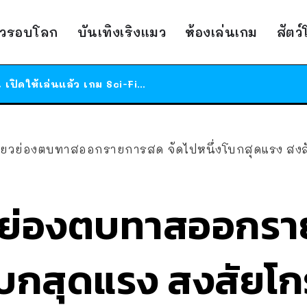
ร้านอาหารในนิวยอร์กประกาศปิดตัวลง หลังอยู่มานานกว่า 45 ปี ติดป้ายขอบคุณลูกค้าทุกคน แถมสูตรทำไวท์ซอสให้แบบจัดเต็ม
สาวญี่ปุ่นโดนแมวตัวเองกัด ไม่ได้ไปหาหมอตั้งแต่เนิ่นๆ สุดท้ายขาบวม กลายเป็นโรคเนื้อเน่า เตือนทาสแมวทั้งหลายให้ระวัง
าวรอบโลก
บันเทิงเริงแมว
ห้องเล่นเกม
สัตว
ได้เวลาเด็กหนวดรวมตัว RF Online Next เปิดให้เล่นแล้ว เกม Sci-Fi MMORPG ระดับตำนาน เล่นได้ทั้งมือถือและ PC
ร้านอาหารในนิวยอร์กประกาศปิดตัวลง หลังอยู่มานานกว่า 45 ปี ติดป้ายขอบคุณลูกค้าทุกคน แถมสูตรทำไวท์ซอสให้แบบจัดเต็ม
สาวญี่ปุ่นโดนแมวตัวเองกัด ไม่ได้ไปหาหมอตั้งแต่เนิ่นๆ สุดท้ายขาบวม กลายเป็นโรคเนื้อเน่า เตือนทาสแมวทั้งหลายให้ระวัง
ียวย่องตบทาสออกรายการสด จัดไปหนึ่งโบกสุดแรง สงสัย
ยวย่องตบทาสออกร
บกสุดแรง สงสัยโกรธ