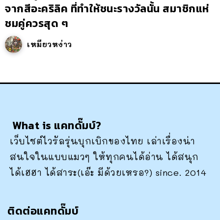
จากสีอะคริลิค ที่ทำให้ชนะรางวัลนั้น สมาชิกแห่
ชมคู่ควรสุด ๆ
เหมียวหง่าว
What is แคทดั๊มบ์?
เว็บไซต์ไวรัลรุ่นบุกเบิกของไทย เล่าเรื่องน่า
สนใจในแบบแมวๆ ให้ทุกคนได้อ่าน ได้สนุก
ได้เฮฮา ได้สาระ(เอ๊ะ มีด้วยเหรอ?) since. 2014
ติดต่อแคทดั๊มบ์