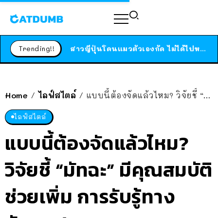
ร้านอาหารในนิวยอร์กประกาศปิดตัวลง หลังอยู่มานานกว่า 45 ปี ติดป้ายขอบคุณลูกค้าทุกคน แถมสูตรทำไวท์ซอสให้แบบจัดเต็ม
สาวญี่ปุ่นโดนแมวตัวเองกัด ไม่ได้ไปหาหมอตั้งแต่เนิ่นๆ สุดท้ายขาบวม กลายเป็นโรคเนื้อเน่า เตือนทาสแมวทั้งหลายให้ระวัง
Trending!!
ได้เวลาเด็กหนวดรวมตัว RF Online Next เปิดให้เล่นแล้ว เกม Sci-Fi MMORPG ระดับตำนาน เล่นได้ทั้งมือถือและ PC
ร้านอาหารในนิวยอร์กประกาศปิดตัวลง หลังอยู่มานานกว่า 45 ปี ติดป้ายขอบคุณลูกค้าทุกคน แถมสูตรทำไวท์ซอสให้แบบจัดเต็ม
สาวญี่ปุ่นโดนแมวตัวเองกัด ไม่ได้ไปหาหมอตั้งแต่เนิ่นๆ สุดท้ายขาบวม กลายเป็นโรคเนื้อเน่า เตือนทาสแมวทั้งหลายให้ระวัง
Home
ไลฟ์สไตล์
แบบนี้ต้องจัดแล้วไหม? วิจัยชี้ “มัทฉะ” มีคุณสมบัติ ช่วยเพิ่ม การรับรู้ทางสังคม / คุณภาพการนอน ได้
/
/
ไลฟ์สไตล์
แบบนี้ต้องจัดแล้วไหม?
วิจัยชี้ “มัทฉะ” มีคุณสมบัติ
ช่วยเพิ่ม การรับรู้ทาง