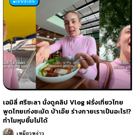
ไลฟ์สไตล์
เอมิลี่ ศรีชะลา นั่งดูคลิป Vlog ฝรั่งเที่ยวไทย
พูดไทยเก่งชะมัด บ้าเอ๊ย ร่างกายเราเป็นอะไร!?
ทำไมหุบยิ้มไม่ได้
เหมียวหง่าว