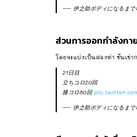
— 伊之助ボディになるまで毎日腹
ส่วนการออกกำลังกาย 
โดยจะแบ่งเป็นสองท่า ชันเข่ากล
21日目
立ちコロ20回
膝コロ80回
pic.twitter.c
— 伊之助ボディになるまで毎日腹