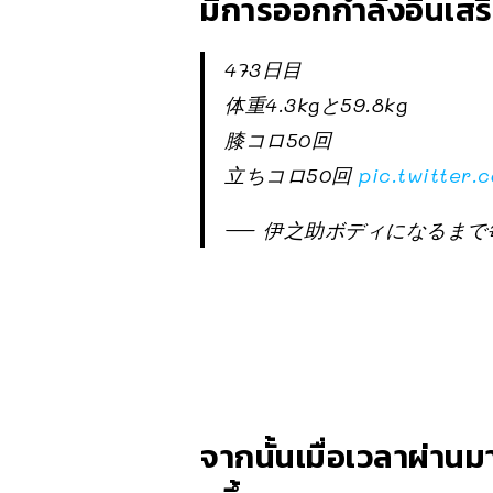
มีการออกกำลังอื่นเสริ
473日目
体重4.3kgと59.8kg
膝コロ50回
立ちコロ50回
pic.twitter
— 伊之助ボディになるまで毎日腹
จากนั้นเมื่อเวลาผ่านมา 