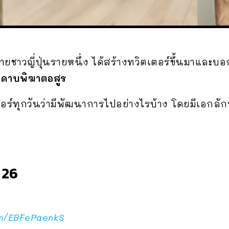
ายชาวญี่ปุ่นรายหนึ่ง ได้สร้างทวิตเตอร์ขึ้นมาและบ
ง
ดาบพิฆาตอสูร
อร์ทุกวันว่ามีพัฒนาการไปอย่างไรบ้าง โดยมีเอกลัก
 26
om/EBFePaenkS