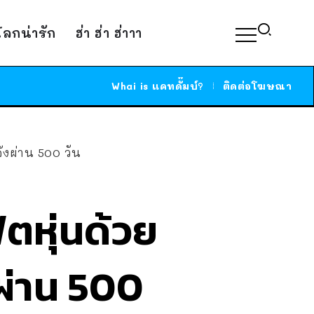
์โลกน่ารัก
ฮ่า ฮ่า ฮ่าาา
Whai is แคทดั๊มบ์?
ติดต่อโฆษณา
ลังผ่าน 500 วัน
ิตหุ่นด้วย
งผ่าน 500