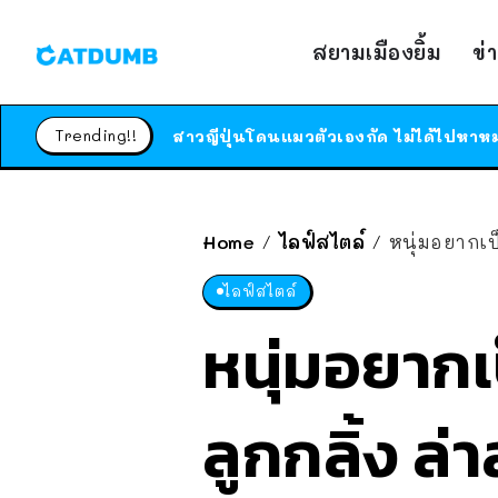
สยามเมืองยิ้ม
ข่
Trending!!
Home
ไลฟ์สไตล์
หนุ่มอยากเป็
/
/
ไลฟ์สไตล์
หนุ่มอยากเป
ลูกกลิ้ง ล่