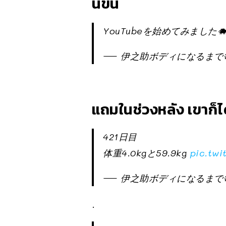
นขึ้น
YouTubeを始めてみました
— 伊之助ボディになるまで毎日腹
แถมในช่วงหลัง เขาก็ไ
421日目
体重4.0kgと59.9kg
pic.tw
— 伊之助ボディになるまで毎日腹
.