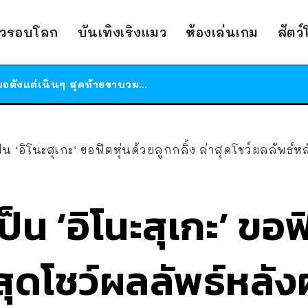
ร้านอาหารในนิวยอร์กประกาศปิดตัวลง หลังอยู่มานานกว่า 45 ปี ติดป้ายขอบคุณลูกค้าทุกคน แถมสูตรทำไวท์ซอสให้แบบจัดเต็ม
าวรอบโลก
บันเทิงเริงแมว
ห้องเล่นเกม
สัตว
สาวญี่ปุ่นโดนแมวตัวเองกัด ไม่ได้ไปหาหมอตั้งแต่เนิ่นๆ สุดท้ายขาบวม กลายเป็นโรคเนื้อเน่า เตือนทาสแมวทั้งหลายให้ระวัง
ได้เวลาเด็กหนวดรวมตัว RF Online Next เปิดให้เล่นแล้ว เกม Sci-Fi MMORPG ระดับตำนาน เล่นได้ทั้งมือถือและ PC
ร้านอาหารในนิวยอร์กประกาศปิดตัวลง หลังอยู่มานานกว่า 45 ปี ติดป้ายขอบคุณลูกค้าทุกคน แถมสูตรทำไวท์ซอสให้แบบจัดเต็ม
สาวญี่ปุ่นโดนแมวตัวเองกัด ไม่ได้ไปหาหมอตั้งแต่เนิ่นๆ สุดท้ายขาบวม กลายเป็นโรคเนื้อเน่า เตือนทาสแมวทั้งหลายให้ระวัง
น ‘อิโนะสุเกะ’ ขอฟิตหุ่นด้วยลูกกลิ้ง ล่าสุดโชว์ผลลัพธ์ห
็น ‘อิโนะสุเกะ’ ขอฟ
าสุดโชว์ผลลัพธ์หลั