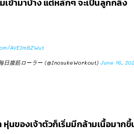
มเข้ามาบ้าง แต่หลักๆ จะเป็นลูกกลิ้ง
.com/AVEImBZWut
筋ローラー (@InosukeWorkout)
June 16, 20
หุ่นของเจ้าตัวก็เริ่มมีกล้ามเนื้อมากขึ้