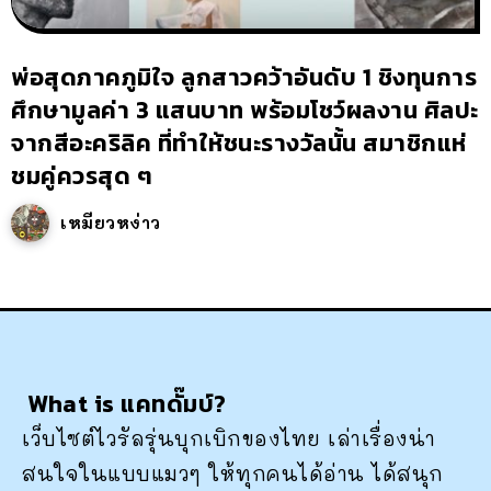
พ่อสุดภาคภูมิใจ ลูกสาวคว้าอันดับ 1 ชิงทุนการ
ศึกษามูลค่า 3 แสนบาท พร้อมโชว์ผลงาน ศิลปะ
จากสีอะคริลิค ที่ทำให้ชนะรางวัลนั้น สมาชิกแห่
ชมคู่ควรสุด ๆ
เหมียวหง่าว
What is แคทดั๊มบ์?
เว็บไซต์ไวรัลรุ่นบุกเบิกของไทย เล่าเรื่องน่า
สนใจในแบบแมวๆ ให้ทุกคนได้อ่าน ได้สนุก