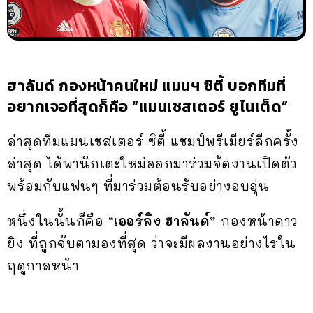
ฮาลันด์ กองหน้าคนใหม่ แมนฯ ซิตี้ บอกทีมที่
อยากเจอที่สุดก็คือ “แมนเชสเตอร์ ยูไนเต็ด”
ล่าสุดทีมแมนเชสเตอร์ ซิตี้ แชมป์พรีเมียร์ลีกครั้ง
ล่าสุด ได้พานักเตะใหม่ออกมาร่วมจัดงานเปิดตัว
พร้อมกับแฟนๆ ที่มาร่วมต้อนรับอย่างอบอุ่น
หนึ่งในนั้นก็คือ
“เออร์ลิง ฮาลันด์”
กองหน้าดาว
ยิง ที่ถูกจับตามองที่สุด ว่าจะมีผลงานอย่างไรใน
ฤดูกาลหน้า