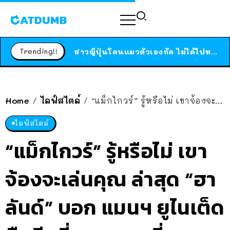
ร้านอาหารในนิวยอร์กประกาศปิดตัวลง หลังอยู่มานานกว่า 45 ปี ติดป้ายขอบคุณลูกค้าทุกคน แถมสูตรทำไวท์ซอสให้แบบจัดเต็ม
สาวญี่ปุ่นโดนแมวตัวเองกัด ไม่ได้ไปหาหมอตั้งแต่เนิ่นๆ สุดท้ายขาบวม กลายเป็นโรคเนื้อเน่า เตือนทาสแมวทั้งหลายให้ระวัง
Trending!!
ได้เวลาเด็กหนวดรวมตัว RF Online Next เปิดให้เล่นแล้ว เกม Sci-Fi MMORPG ระดับตำนาน เล่นได้ทั้งมือถือและ PC
ร้านอาหารในนิวยอร์กประกาศปิดตัวลง หลังอยู่มานานกว่า 45 ปี ติดป้ายขอบคุณลูกค้าทุกคน แถมสูตรทำไวท์ซอสให้แบบจัดเต็ม
สาวญี่ปุ่นโดนแมวตัวเองกัด ไม่ได้ไปหาหมอตั้งแต่เนิ่นๆ สุดท้ายขาบวม กลายเป็นโรคเนื้อเน่า เตือนทาสแมวทั้งหลายให้ระวัง
Home
ไลฟ์สไตล์
“แม็กไกวร์” รู้หรือไม่ เขาจ้องจะเล่นคุณ ล่าสุด “ฮาลันด์” บอก แมนฯ ยูไนเต็ด คือทีมที่อยากเจอที่สุด!!
/
/
ไลฟ์สไตล์
“แม็กไกวร์” รู้หรือไม่ เขา
จ้องจะเล่นคุณ ล่าสุด “ฮา
ลันด์” บอก แมนฯ ยูไนเต็ด