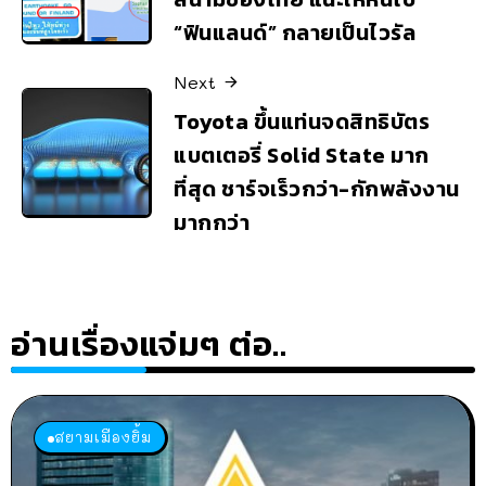
“ฟินแลนด์” กลายเป็นไวรัล
Next
Toyota ขึ้นแท่นจดสิทธิบัตร
แบตเตอรี่ Solid State มาก
ที่สุด ชาร์จเร็วกว่า-กักพลังงาน
มากกว่า
อ่านเรื่องแจ่มๆ ต่อ..
สยามเมืองยิ้ม