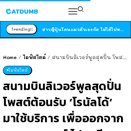
ร้านอาหารในนิวยอร์กประกาศปิดตัวลง หลังอยู่มานานกว่า 45 ปี ติดป้ายขอบคุณลูกค้าทุกคน แถมสูตรทำไวท์ซอสให้แบบจัดเต็ม
สาวญี่ปุ่นโดนแมวตัวเองกัด ไม่ได้ไปหาหมอตั้งแต่เนิ่นๆ สุดท้ายขาบวม กลายเป็นโรคเนื้อเน่า เตือนทาสแมวทั้งหลายให้ระวัง
Trending!!
ได้เวลาเด็กหนวดรวมตัว RF Online Next เปิดให้เล่นแล้ว เกม Sci-Fi MMORPG ระดับตำนาน เล่นได้ทั้งมือถือและ PC
ร้านอาหารในนิวยอร์กประกาศปิดตัวลง หลังอยู่มานานกว่า 45 ปี ติดป้ายขอบคุณลูกค้าทุกคน แถมสูตรทำไวท์ซอสให้แบบจัดเต็ม
Home
ไลฟ์สไตล์
สนามบินลิเวอร์พูลสุดปั่น โพสต์ต้อนรับ ‘โรนัลโด้’ มาใช้บริการ เพื่อออกจาก แมนเชสเตอร์ ไปหาทีมใหม่
/
/
สาวญี่ปุ่นโดนแมวตัวเองกัด ไม่ได้ไปหาหมอตั้งแต่เนิ่นๆ สุดท้ายขาบวม กลายเป็นโรคเนื้อเน่า เตือนทาสแมวทั้งหลายให้ระวัง
ไลฟ์สไตล์
สนามบินลิเวอร์พูลสุดปั่น
โพสต์ต้อนรับ ‘โรนัลโด้’
มาใช้บริการ เพื่อออกจาก