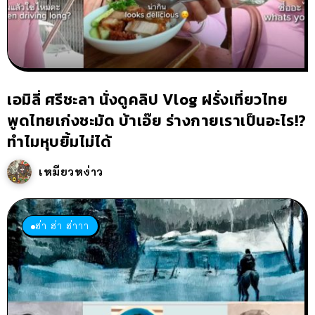
เอมิลี่ ศรีชะลา นั่งดูคลิป Vlog ฝรั่งเที่ยวไทย
พูดไทยเก่งชะมัด บ้าเอ๊ย ร่างกายเราเป็นอะไร!?
ทำไมหุบยิ้มไม่ได้
เหมียวหง่าว
ฮ่า ฮ่า ฮ่าาา